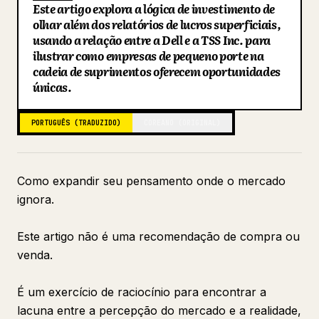
Este artigo explora a lógica de investimento de
Blogue
olhar além dos relatórios de lucros superficiais,
usando a relação entre a Dell e a TSS Inc. para
ilustrar como empresas de pequeno porte na
Atualizações
cadeia de suprimentos oferecem oportunidades
únicas.
PORTUGUÊS (TRADUZIDO)
COREANO (ORIGINAL)
Como expandir seu pensamento onde o mercado
ignora.
Este artigo não é uma recomendação de compra ou
venda.
É um exercício de raciocínio para encontrar a
lacuna entre a percepção do mercado e a realidade,