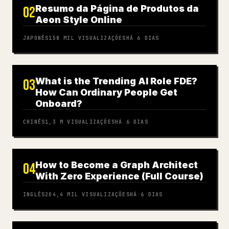
Resumo da Página de Produtos da
02
Aeon Style Online
JAPONÊS
158 MIL
VISUALIZAÇÕES
HÁ 6 DIAS
What is the Trending AI Role FDE?
03
How Can Ordinary People Get
Onboard?
CHINÊS
1,3 M
VISUALIZAÇÕES
HÁ 6 DIAS
How to Become a Graph Architect
04
With Zero Experience (Full Course)
INGLÊS
204,4 MIL
VISUALIZAÇÕES
HÁ 6 DIAS