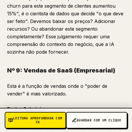
churn para este segmento de clientes aumentou
15%", é o cientista de dados que decide "o que deve
ser feito". Devemos baixar os preços? Adicionar
recursos? Ou abandonar este segmento
completamente? Esse julgamento requer uma
compreensão do contexto do negócio, que a IA
sozinha não pode fornecer.
Nº 9: Vendas de SaaS (Empresarial)
Esta é a função de vendas onde o "poder de
vender" é mais valorizado.
Dados Salariais
LEITURA APROFUNDADA COM
GUARDAR COM UM CLIQUE
IA
Vendas internas (membros) ganham de 3 a 5