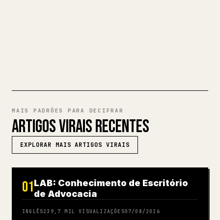
completo em Markdown num artigo 𝕏
impecável e pronto a publicar.
EXPERIMENTE MARKDOWN PARA
𝕏
MAIS PADRÕES PARA DECIFRAR
ARTIGOS VIRAIS RECENTES
EXPLORAR MAIS ARTIGOS VIRAIS
LAB: Conhecimento de Escritório
01
de Advocacia
INGLÊS
239,7 MIL
VISUALIZAÇÕES
07/08/2026