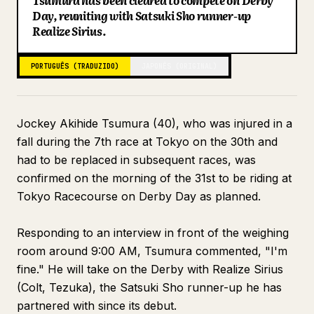
Tsumura has been cleared to compete on Derby
Day, reuniting with Satsuki Sho runner-up
Blogue
Realize Sirius.
Atualizações
PORTUGUÊS (TRADUZIDO)
JAPONÊS (ORIGINAL)
Jockey Akihide Tsumura (40), who was injured in a
fall during the 7th race at Tokyo on the 30th and
had to be replaced in subsequent races, was
confirmed on the morning of the 31st to be riding at
Tokyo Racecourse on Derby Day as planned.
Responding to an interview in front of the weighing
room around 9:00 AM, Tsumura commented, "I'm
fine." He will take on the Derby with Realize Sirius
(Colt, Tezuka), the Satsuki Sho runner-up he has
partnered with since its debut.