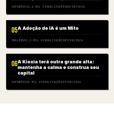
'After VIVANT'
JAPONÊS
241,6 MIL
VISUALIZAÇÕES
08/08/2026
A Adoção de IA é um Mito
05
INGLÊS
592,3 MIL
VISUALIZAÇÕES
07/08/2026
A Kioxia terá outra grande alta:
06
mantenha a calma e construa seu
capital
JAPONÊS
388 MIL
VISUALIZAÇÕES
07/08/2026