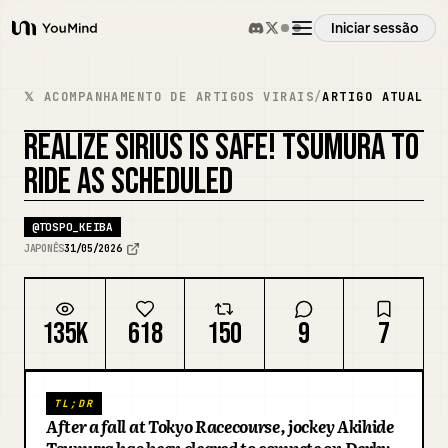
Iniciar sessão
YouMind
Visão geral
𝕏 ACOMPANHAMENTO DE ARTIGOS VIRAIS
/
ARTIGO ATUAL
REALIZE SIRIUS IS SAFE! TSUMURA TO
Casos de uso
RIDE AS SCHEDULED
Habilidades
@
TOSPO_KEIBA
JAPONÊS
31/05/2026
Prompts
135K
618
150
9
7
Preços
TL;DR
Transferir
After a fall at Tokyo Racecourse, jockey Akihide