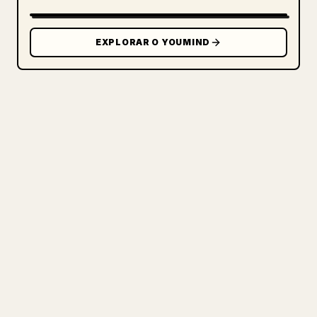
EXPLORAR O YOUMIND
PARA CRIADORES
TRANSFORME O SEU MARKDOWN
NUM ARTIGO 𝕏 IMPECÁVEL
Quando publica os seus próprios textos
longos, formatar imagens, tabelas e
blocos de código para o 𝕏 é uma dor de
cabeça. O YouMind transforma um rascunho