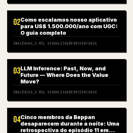
Como escalamos nosso aplicativo
02
para US$ 1.500.000/ano com UGC:
O guia completo
INGLÊS
464,1 MIL
VISUALIZAÇÕES
07/08/2026
LLM Inference: Past, Now, and
03
Future — Where Does the Value
Move?
INGLÊS
133,3 MIL
VISUALIZAÇÕES
07/08/2026
Cinco membros da Beppan
04
desaparecem durante a noite: Uma
retrospectiva do episódio 11 em