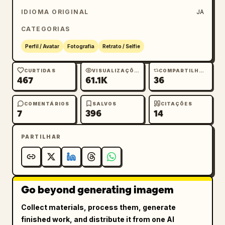
IDIOMA ORIGINAL
JA
CATEGORIAS
Perfil / Avatar
Fotografia
Retrato / Selfie
CURTIDAS
VISUALIZAÇÕES
COMPARTILHAMENTOS
467
61.1K
36
COMENTÁRIOS
SALVOS
CITAÇÕES
7
396
14
PARTILHAR
Go beyond generating imagem
Collect materials, process them, generate
finished work, and distribute it from one AI