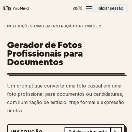
Iniciar sessão
YouMind
Visão geral
INSTRUÇÕES
›
IMAGEM INSTRUÇÃO
›
GPT IMAGE 2
Gerador de Fotos
Casos de uso
Profissionais para
Documentos
Habilidades
Prompts
1
Um prompt que converte uma foto casual em uma
foto profissional para documentos ou candidaturas,
Preços
com iluminação de estúdio, traje formal e expressão
neutra.
Transferir
INSTRUÇÃO
Antes da tradução