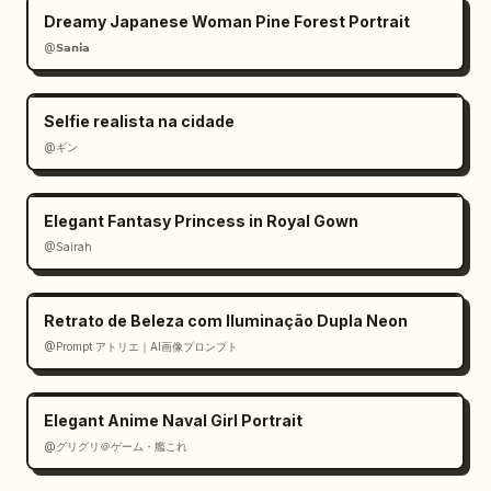
Dreamy Japanese Woman Pine Forest Portrait
@𝗦𝗮𝗻𝗶𝗮
Selfie realista na cidade
@ギン
Elegant Fantasy Princess in Royal Gown
@Sairah
Retrato de Beleza com Iluminação Dupla Neon
@Prompt アトリエ｜AI画像プロンプト
Elegant Anime Naval Girl Portrait
@グリグリ＠ゲーム・艦これ