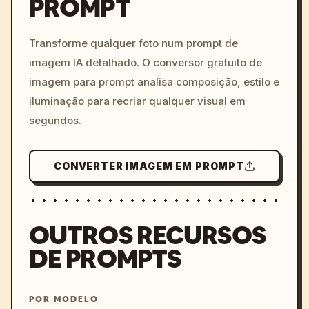
PROMPT
/imagine prompt: cinemati
c, cyberpunk sunset, neon
colors, 8k --v 6.0
Transforme qualquer foto num prompt de
imagem IA detalhado. O conversor gratuito de
imagem para prompt analisa composição, estilo e
iluminação para recriar qualquer visual em
segundos.
CONVERTER IMAGEM EM PROMPT
OUTROS RECURSOS
DE PROMPTS
POR MODELO