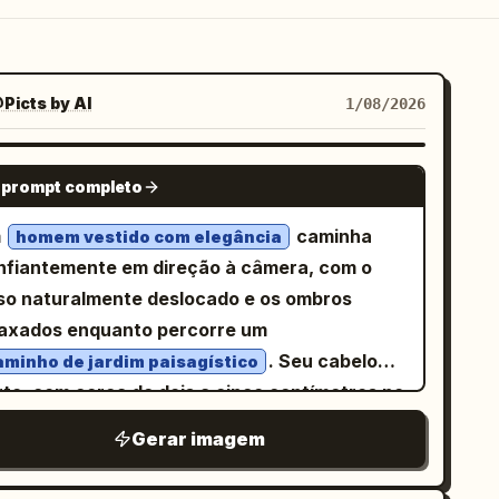
Picts by AI
1/08/2026
NANO BANANA PRO
 prompt completo
m
caminha
homem vestido com elegância
nfiantemente em direção à câmera, com o
so naturalmente deslocado e os ombros
laxados enquanto percorre um
. Seu cabelo
aminho de jardim paisagístico
rto, com cerca de dois a cinco centímetros no
po, está penteado para trás com um produto
Gerar imagem
 acabamento natural, detalhado de forma
trincada com padrões de crescimento