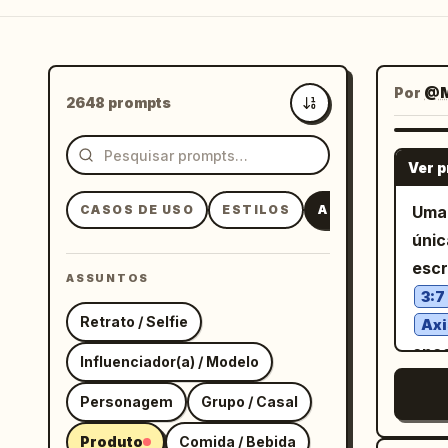
Por
@M
2648 prompts
Mais recentes
Ver 
CASOS DE USO
ESTILOS
ASSUNTOS
Uma 
únic
escr
ASSUNTOS
3:7
Retrato / Selfie
Axi
enco
Influenciador(a) / Modelo
pret
Personagem
Grupo / Casal
de c
asse
Produto
Comida / Bebida