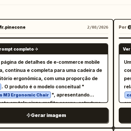
r.pinecone
Por
@
2/08/2026
NANO BANANA PRO
prompt completo
Ver
página de detalhes de e-commerce mobile
U
a, contínua e completa para uma cadeira de
co
itório ergonômica, com uma proporção de
pe
. O produto é o modelo conceitual "
re
", apresentando
s M3 Ergonomic Chair
c
sto em tela cinza grafite escuro, estrutura
cu
a, base de cinco pontas cinza-prata, apoio
to
Gerar imagem
abeça visível, apoios de braço, almofada de
de
nto e suporte lombar, mantendo a
in