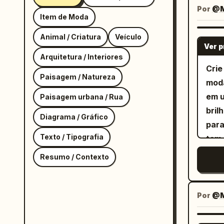
cons
Por
@Mi
Item de Moda
pers
de g
Animal / Criatura
Veículo
Ver 
arqu
Arquitetura / Interiores
mod
Crie
Paisagem / Natureza
bra
moda
sut
em u
Paisagem urbana / Rua
, fo
bril
mono
Diagrama / Gráfico
para
tela
Texto / Tipografia
tem 
visã
cas
auxi
Resumo / Contexto
brin
para
com 
e re
com 
Por
@M
sem 
segu
espe
pelú