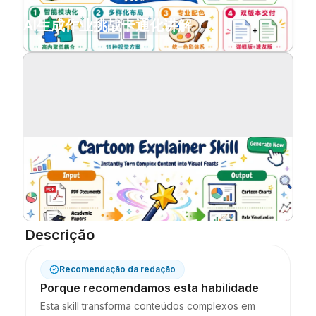
Blogue
AI生成作业挑战卡通化讲解
Atualizações
Descrição
Recomendação da redação
Porque recomendamos esta habilidade
Esta skill transforma conteúdos complexos em