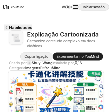
Iniciar sessão
YouMind
Visão geral
Habilidades
Explicação Cartoonizada
Casos de uso
Cartoonize conteúdo complexo em docs
didáticos
Habilidades
Copiar ligação
Experimentar no YouMind
Criado por
Shuyi Wang
Instalado por
16
S
Categoria
Imagens
De
YouMind
Prompts
Preços
Transferir