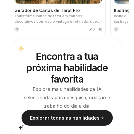
Gerador de Cartas de Tarot Pro
Ilustraçã
Transforme cartas de tarot em cartões
Insira qual
decorativos com estilo vintage e refinado, que
ilustração 
podem ser usados diretamente como papel de
elegante" 
0
1k
S
黄
parede de telemóvel. Diga-lhe o tema de que
título: tex
gosta (como mitologia nórdica, ou IP de
contida de
anime/jogos) ou quais cartas deseja tirar, e ele
toques que
produzirá imagens de tarot com estilo unificado e
espaço em 
Encontra a tua
significado requintado. Suporta o conjunto
imagens de
completo de 78 cartas, um grupo individual ou
artigos e n
próxima habilidade
algumas à escolha, com visual refinado e
agradável, sem a sensação plástica de IA. Pode
ser combinado com a tarefa agendada do
favorita
YouMind para tirar cartas e interpretações
automaticamente todas as manhãs (é necessário
Explora mais habilidades de IA
configurar a tarefa agendada manualmente).
selecionadas para pesquisa, criação e
trabalho do dia a dia.
Explorar todas as habilidades