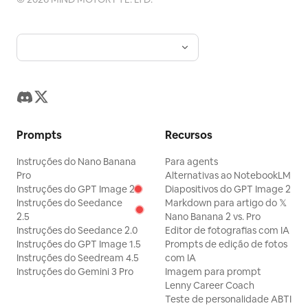
note your reader should see, in two registers, and
cabeçalho s
it will never suggest you change a substantive
significa n
claim silently. It can run as a scheduled task,
fornecidas
monthly, reporting only what has newly decayed,
significado
keeping a running Decay Log so you can see the
legendas e 
health of your catalogue over time instead of
estimativa 
discovering it in a reply. For bloggers, newsletter
relação ao seu veícul
writers, documentation owners, course creators,
BLOQUEIO,
agencies maintaining client sites, and anyone
de substitu
whose search traffic and credibility depend on
rascunho co
work they wrote a long time ago.
considerar 
Prompts
Recursos
Também lhe
porquê. Para qualquer pessoa que publique em
Instruções do Nano Banana
Para agents
seu própri
Pro
Alternativas ao NotebookLM
jornalistas
Instruções do GPT Image 2
Diapositivos do GPT Image 2
consultores
Instruções do Seedance
Markdown para artigo do 𝕏
qualquer e
um revisor 
2.5
Nano Banana 2 vs. Pro
Instruções do Seedance 2.0
Editor de fotografias com IA
Instruções do GPT Image 1.5
Prompts de edição de fotos
Instruções do Seedream 4.5
com IA
Instruções do Gemini 3 Pro
Imagem para prompt
Lenny Career Coach
Teste de personalidade ABTI