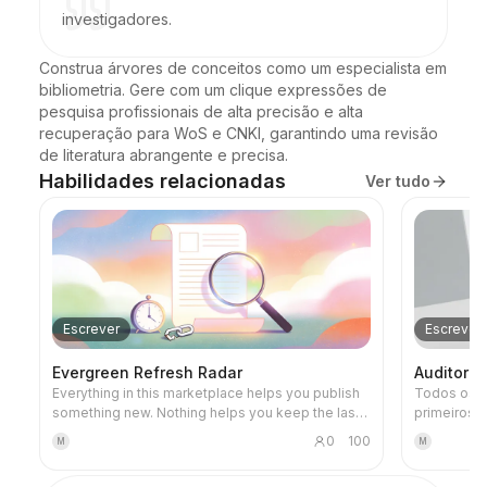
investigadores.
Construa árvores de conceitos como um especialista em 
bibliometria. Gere com um clique expressões de 
pesquisa profissionais de alta precisão e alta 
recuperação para WoS e CNKI, garantindo uma revisão 
de literatura abrangente e precisa.
Habilidades relacionadas
Ver tudo
Escrever
Escrever
Evergreen Refresh Radar
Auditoria
Everything in this marketplace helps you publish
Todos os 
something new. Nothing helps you keep the last
primeiros 
two years of your work from quietly going wrong.
antes de s
0
100
M
M
Published content rots. The statistic you quoted
topo. Esta é a secretária entre o seu rascunho e o
has moved. The link still resolves but the page it
público. Nã