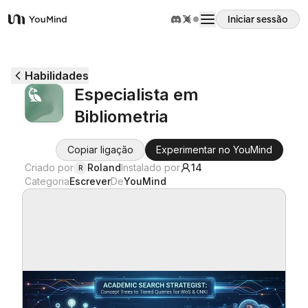
Iniciar sessão
YouMind
Visão geral
Habilidades
Especialista em
Casos de uso
Bibliometria
Habilidades
Copiar ligação
Experimentar no YouMind
Criado por
Roland
Instalado por
14
R
Categoria
Escrever
De
YouMind
Prompts
Preços
Transferir