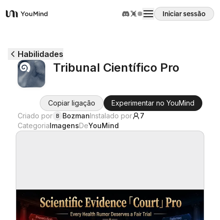
Iniciar sessão
YouMind
Visão geral
Habilidades
Tribunal Científico Pro
Casos de uso
Copiar ligação
Experimentar no YouMind
Habilidades
Criado por
Bozman
Instalado por
7
B
Categoria
Imagens
De
YouMind
Prompts
Preços
Transferir