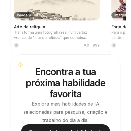
Imagem
Imagem
Arte de relíquia
Forja de
Transforma uma fotografia real num cartaz
Para o pro
vertical de "arte de relíquia" que combina
cartões de
sensação de registo e arte: na parte superior,
de imagens
0
999
积
鲜
mantém a fotografia original inalterada; na parte
as especifi
inferior, com papel quente ou um espaço de luz e
personagem
sombra contido, comprime uma forma memorial
de estilo 
derivada da fotografia. Não é uma ilustração
lista de ve
Encontra a tua
comum ou um cartaz decorativo, mas sim, com
Ao utilizar 
poucas manchas de tinta, bordas suavizadas,
razoável, o
próxima habilidade
cortes de espaço em branco e linhas esparsas,
processo d
extrai relações de arquitetura, cidade, superfície
de água, estrada, escala humana, horizonte e luz-
favorita
sombra, mantendo o sujeito reconhecível mesmo
em miniatura. Toda a imagem enfatiza uma
Explora mais habilidades de IA
qualidade calma, contida e de gravura moderna;
as cores são extraídas da imagem original,
selecionadas para pesquisa, criação e
principalmente azul profundo, preto tinta, verde-
trabalho do dia a dia.
acinzentado, cor de pedra ou cores quentes de
baixa saturação, e, quando adequado, é