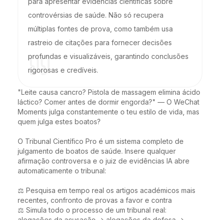
para apresentar evidências científicas sobre
controvérsias de saúde. Não só recupera
múltiplas fontes de prova, como também usa
rastreio de citações para fornecer decisões
profundas e visualizáveis, garantindo conclusões
rigorosas e credíveis.
"Leite causa cancro? Pistola de massagem elimina ácido 
láctico? Comer antes de dormir engorda?" — O WeChat 
Moments julga constantemente o teu estilo de vida, mas 
quem julga estes boatos?

O Tribunal Científico Pro é um sistema completo de 
julgamento de boatos de saúde. Insere qualquer 
afirmação controversa e o juiz de evidências IA abre 
automaticamente o tribunal:

⚖️ Pesquisa em tempo real os artigos académicos mais 
recentes, confronto de provas a favor e contra

⚖️ Simula todo o processo de um tribunal real: 
alegações da acusação → alegações da defesa → 