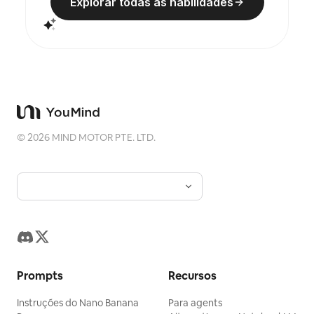
Explorar todas as habilidades
adicionada uma pequena marca quente. O título
geralmente permanece muito pequeno, poético
e como uma etiqueta de exposição, sem se
sobrepor. Adequado para criar cartazes de arte
minimalistas, séries de relíquias fotográficas,
cartazes de imagens de arquitetura e cidade,
fotografia editorial abstrata, capas de fotos com
sensação de galeria, e séries visuais para
propagação em dispositivos móveis como o
Douyin. A obra final preserva o conteúdo real da
foto original, ao mesmo tempo que cria abaixo
©
2026
MIND MOTOR PTE. LTD.
uma "marca de memória" com uma sensação de
série estável, dando a cada foto uma emoção
independente e uma identidade visual
extensível.
Prompts
Recursos
Instruções do Nano Banana
Para agents