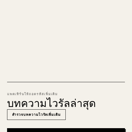
สะอาดตา
เวลาคุณเผยแพร่งานเขียนยาวของตัวเอง การจัดรูป
แบบรูปภาพ ตาราง และบล็อกโค้ดให้เข้ากับ 𝕏 นั้น
น่าปวดหัว YouMind เปลี่ยนร่าง Markdown ทั้งฉบับ
ให้เป็นบทความ 𝕏 ที่สะอาดตาและพร้อมโพสต์ทันที
ลอง MARKDOWN เป็น 𝕏
แพตเทิร์นให้ถอดรหัสเพิ่มเติม
บทความไวรัลล่าสุด
สำรวจบทความไวรัลเพิ่มเติม