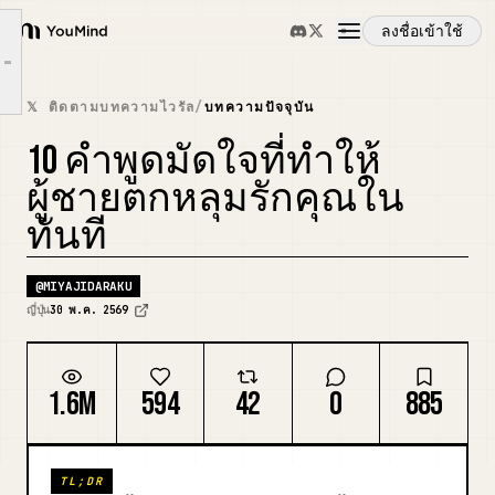
ลงชื่อเข้าใช้
YouMind
① คำพูดที่มองเห็นบุคคลในฐานะปัจเจก
Article outline
② คำพูดที่ปฏิบัติต่อคนๆ นั้นเป็นพิเศษ
ภาพรวม
𝕏 ติดตามบทความไวรัล
/
บทความปัจจุบัน
③ คำพูดที่เพิ่มความรู้สึกมีคุณค่าในตนเองของคนๆ นั้น
10 คำพูดมัดใจที่ทำให้
กรณีการใช้งาน
ผู้ชายตกหลุมรักคุณใน
ทันที
ทักษะ
@
MIYAJIDARAKU
พรอมต์
ญี่ปุ่น
30 พ.ค. 2569
ราคา
1.6M
594
42
0
885
ดาวน์โหลด
TL;DR