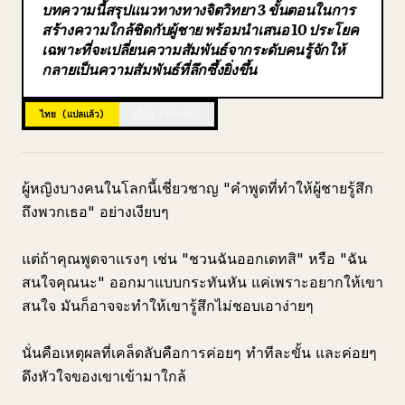
บทความนี้สรุปแนวทางทางจิตวิทยา 3 ขั้นตอนในการ
บล็อก
สร้างความใกล้ชิดกับผู้ชาย พร้อมนำเสนอ 10 ประโยค
เฉพาะที่จะเปลี่ยนความสัมพันธ์จากระดับคนรู้จักให้
กลายเป็นความสัมพันธ์ที่ลึกซึ้งยิ่งขึ้น
อัปเดต
ไทย (แปลแล้ว)
ญี่ปุ่น (ต้นฉบับ)
ผู้หญิงบางคนในโลกนี้เชี่ยวชาญ "คำพูดที่ทำให้ผู้ชายรู้สึก
ถึงพวกเธอ" อย่างเงียบๆ
แต่ถ้าคุณพูดจาแรงๆ เช่น "ชวนฉันออกเดทสิ" หรือ "ฉัน
สนใจคุณนะ" ออกมาแบบกระทันหัน แค่เพราะอยากให้เขา
สนใจ มันก็อาจจะทำให้เขารู้สึกไม่ชอบเอาง่ายๆ
นั่นคือเหตุผลที่เคล็ดลับคือการค่อยๆ ทำทีละขั้น และค่อยๆ
ดึงหัวใจของเขาเข้ามาใกล้