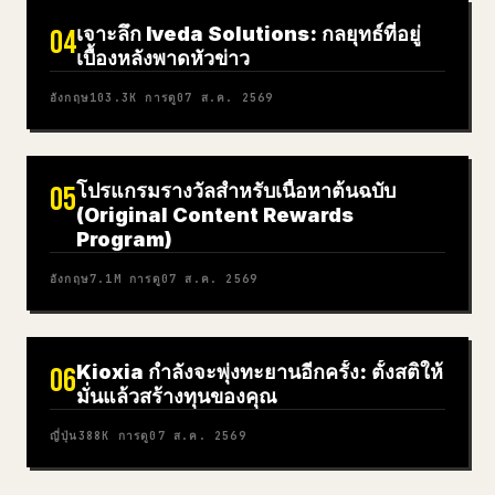
เจาะลึก Iveda Solutions: กลยุทธ์ที่อยู่
04
เบื้องหลังพาดหัวข่าว
อังกฤษ
103.3K
การดู
07 ส.ค. 2569
โปรแกรมรางวัลสำหรับเนื้อหาต้นฉบับ
05
(Original Content Rewards
Program)
อังกฤษ
7.1M
การดู
07 ส.ค. 2569
Kioxia กำลังจะพุ่งทะยานอีกครั้ง: ตั้งสติให้
06
มั่นแล้วสร้างทุนของคุณ
ญี่ปุ่น
388K
การดู
07 ส.ค. 2569