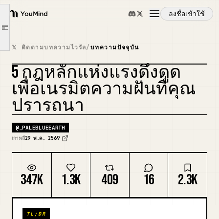
3. กฎแห่งการดึงดูด 5 ข้อหลัก
ลงชื่อเข้าใช้
YouMind
1. จินตนาการคือผู้สร้างความเป็นจริง
Article outline
2. การกังวลเกี่ยวกับหนทางเป็นอุปสรรค
ภาพรวม
𝕏 ติดตามบทความไวรัล
/
บทความปัจจุบัน
3. คุณต้องไม่ 'มองไปยังสถานะที่ปรารถนา' แต่ 'มองโลกจากภายในสถานะนั้น'
5 กฎหลักแห่งแรงดึงดูด
4. ศรัทธาคือการไม่หวั่นไหวแม้ไม่มีหลักฐานตามจริง
กรณีการใช้งาน
5. สภาพความเป็นจริงไม่สามารถหยุดจินตนาการได้
เพื่อเนรมิตความฝันที่คุณ
4. บทสรุป
ปรารถนา
ทักษะ
@
_PALEBLUEEARTH
พรอมต์
เกาหลี
29 พ.ค. 2569
ราคา
347K
1.3K
409
16
2.3K
ดาวน์โหลด
TL;DR