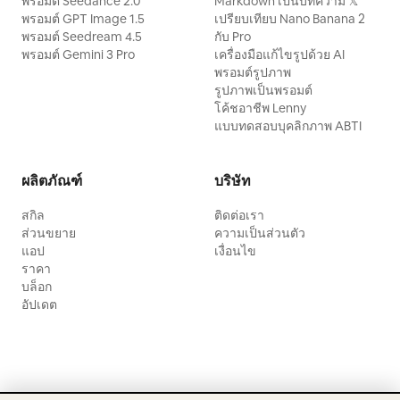
พรอมต์ Seedance 2.0
Markdown เป็นบทความ 𝕏
พรอมต์ GPT Image 1.5
เปรียบเทียบ Nano Banana 2
พรอมต์ Seedream 4.5
กับ Pro
พรอมต์ Gemini 3 Pro
เครื่องมือแก้ไขรูปด้วย AI
พรอมต์รูปภาพ
รูปภาพเป็นพรอมต์
โค้ชอาชีพ Lenny
แบบทดสอบบุคลิกภาพ ABTI
ผลิตภัณฑ์
บริษัท
สกิล
ติดต่อเรา
ส่วนขยาย
ความเป็นส่วนตัว
แอป
เงื่อนไข
ราคา
บล็อก
อัปเดต