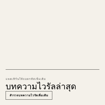
สะอาดตา
เวลาคุณเผยแพร่งานเขียนยาวของตัวเอง การจัดรูป
แบบรูปภาพ ตาราง และบล็อกโค้ดให้เข้ากับ 𝕏 นั้น
น่าปวดหัว YouMind เปลี่ยนร่าง Markdown ทั้งฉบับ
ให้เป็นบทความ 𝕏 ที่สะอาดตาและพร้อมโพสต์ทันที
ลอง MARKDOWN เป็น 𝕏
แพตเทิร์นให้ถอดรหัสเพิ่มเติม
บทความไวรัลล่าสุด
สำรวจบทความไวรัลเพิ่มเติม