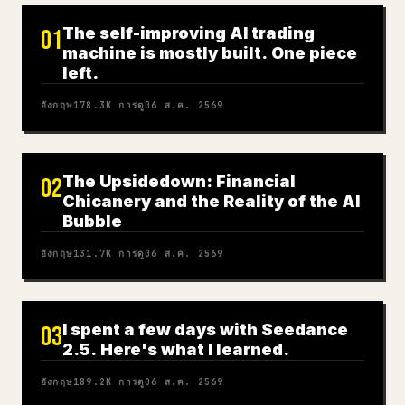
The self-improving AI trading
01
machine is mostly built. One piece
left.
อังกฤษ
178.3K
การดู
06 ส.ค. 2569
The Upsidedown: Financial
02
Chicanery and the Reality of the AI
Bubble
อังกฤษ
131.7K
การดู
06 ส.ค. 2569
I spent a few days with Seedance
03
2.5. Here's what I learned.
อังกฤษ
189.2K
การดู
06 ส.ค. 2569