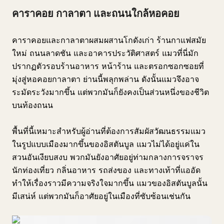
คาราคอย กาลาตา และถนนใกล้หอคอย
คาราคอยและกาลาตาผสมผสานโกดังเก่า ร้านกาแฟสมัย
ใหม่ ถนนลาดชัน และอาคารประวัติศาสตร์ แมวที่นี่มัก
ปรากฏตัวรอบร้านอาหาร หน้าร้าน และตรอกซอกซอยที่
มุ่งสู่หอคอยกาลาตา ย่านนี้พลุกพล่าน ดังนั้นแมวจึงอาจ
ระมัดระวังมากขึ้น แต่พวกมันก็ยังคงเป็นส่วนหนึ่งของชีวิต
บนท้องถนน
พื้นที่นี้เหมาะสำหรับผู้อ่านที่ต้องการสัมผัสวัฒนธรรมแมว
ในรูปแบบเมืองมากขึ้นของอิสตันบูล แมวไม่ได้อยู่แค่ใน
สวนอันเงียบสงบ พวกมันยังอาศัยอยู่ท่ามกลางการจราจร
นักท่องเที่ยว กลิ่นอาหาร รถส่งของ และทางเท้าที่แออัด
ทำให้เรื่องราวมีความจริงใจมากขึ้น แมวของอิสตันบูลนั้น
มีเสน่ห์ แต่พวกมันก็อาศัยอยู่ในเมืองที่ซับซ้อนเช่นกัน