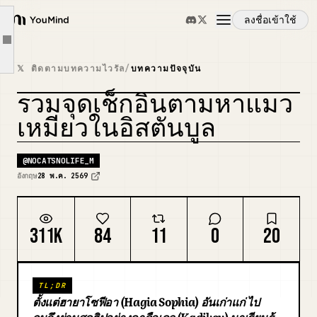
คาราคอย กาลาตา และถนนใกล้หอคอย
ลงชื่อเข้าใช้
YouMind
บริเวณแกรนด์บาซาร์และสไปซ์บาซาร์
Article outline
ภาพรวม
ท่าเรือเรือข้ามฟากบอสฟอรัสและเส้นทางเดินเลียบชายทะเล
𝕏 ติดตามบทความไวรัล
/
บทความปัจจุบัน
สวนมัคกาและพื้นที่สีเขียวอื่นๆ
รวมจุดเช็กอินตามหาแมว
กรณีการใช้งาน
บาลัทและเฟเนอร์
เหมียวในอิสตันบูล
เกาะปรินซ์
ทักษะ
วิธีพบปะแมวแห่งอิสตันบูลอย่างให้เกียรติ
@
NOCATSNOLIFE_M
อังกฤษ
28 พ.ค. 2569
ทำไมแมวแห่งอิสตันบูลจึงสำคัญ
พรอมต์
311K
84
11
0
20
ราคา
TL;DR
ดาวน์โหลด
ตั้งแต่ฮายาโซฟีอา (Hagia Sophia) อันเก่าแก่ ไป