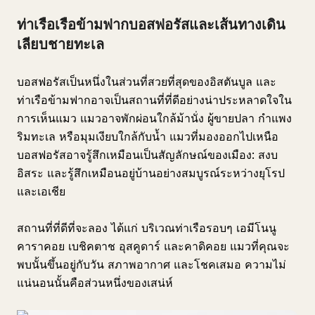
ท่าเรือเรือข้ามฟากบอสฟอรัสและเส้นทางเดิน
เลียบชายทะเล
บอสฟอรัสเป็นหนึ่งในส่วนที่สวยที่สุดของอิสตันบูล และ
ท่าเรือข้ามฟากอาจเป็นสถานที่ที่ดีอย่างน่าประหลาดใจใน
การเห็นแมว แมวอาจพักผ่อนใกล้ม้านั่ง ผู้ขายปลา กำแพง
ริมทะเล หรือมุมเงียบใกล้กับน้ำ แมวที่มองออกไปเหนือ
บอสฟอรัสอาจรู้สึกเหมือนเป็นสัญลักษณ์ของเมือง: สงบ
อิสระ และรู้สึกเหมือนอยู่บ้านอย่างสมบูรณ์ระหว่างยุโรป
และเอเชีย
สถานที่ที่ดีที่จะลอง ได้แก่ บริเวณท่าเรือรอบๆ เอมีโนนู
คาราคอย เบชิคตาช อุสคูดาร์ และคาดิคอย แมวที่คุณจะ
พบนั้นขึ้นอยู่กับวัน สภาพอากาศ และโชคเสมอ ความไม่
แน่นอนนั้นคือส่วนหนึ่งของเสน่ห์