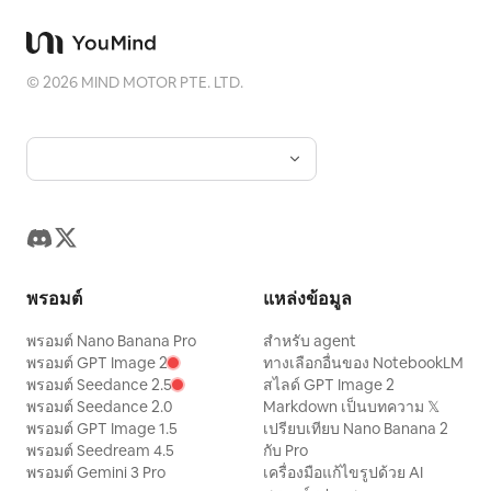
©
2026
MIND MOTOR PTE. LTD.
พรอมต์
แหล่งข้อมูล
พรอมต์ Nano Banana Pro
สำหรับ agent
พรอมต์ GPT Image 2
ทางเลือกอื่นของ NotebookLM
พรอมต์ Seedance 2.5
สไลด์ GPT Image 2
พรอมต์ Seedance 2.0
Markdown เป็นบทความ 𝕏
พรอมต์ GPT Image 1.5
เปรียบเทียบ Nano Banana 2
พรอมต์ Seedream 4.5
กับ Pro
พรอมต์ Gemini 3 Pro
เครื่องมือแก้ไขรูปด้วย AI