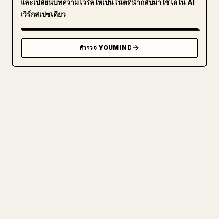
และเปลี่ยนบทความไวรัลให้เป็นโน้ตที่นำกลับมาใช้ได้ใน AI
เวิร์กสเปซเดียว
สำรวจ YOUMIND
สำหรับครีเอเตอร์
เปลี่ยน MARKDOWN ของคุณ
ให้เป็นบทความ 𝕏 ที่
สะอาดตา
เวลาคุณเผยแพร่งานเขียนยาวของตัวเอง การจัดรูป