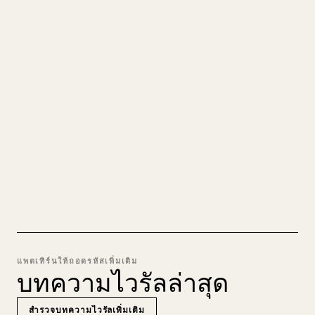
ให้เป็นบทความ 𝕏 ที่
สะอาดตา
เวลาคุณเผยแพร่งานเขียนยาวของตัวเอง การจัดรูป
แบบรูปภาพ ตาราง และบล็อกโค้ดให้เข้ากับ 𝕏 นั้น
น่าปวดหัว YouMind เปลี่ยนร่าง Markdown ทั้งฉบับ
ให้เป็นบทความ 𝕏 ที่สะอาดตาและพร้อมโพสต์ทันที
ลอง MARKDOWN เป็น 𝕏
แพตเทิร์นให้ถอดรหัสเพิ่มเติม
บทความไวรัลล่าสุด
สำรวจบทความไวรัลเพิ่มเติม