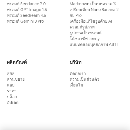
พรอมต์ Seedance 2.0
Markdown เป็นบทความ 𝕏
พรอมต์ GPT Image 1.5
เปรียบเทียบ Nano Banana 2
พรอมต์ Seedream 4.5
กับ Pro
พรอมต์ Gemini 3 Pro
เครื่องมือแก้ไขรูปด้วย AI
พรอมต์รูปภาพ
รูปภาพเป็นพรอมต์
โค้ชอาชีพ Lenny
แบบทดสอบบุคลิกภาพ ABTI
ผลิตภัณฑ์
บริษัท
สกิล
ติดต่อเรา
ส่วนขยาย
ความเป็นส่วนตัว
แอป
เงื่อนไข
ราคา
บล็อก
อัปเดต