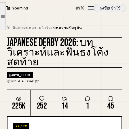
พ่อม้าของผู้ชนะในช่วง 10 ปีที่ผ่านมา
ลงชื่อเข้าใช้
ผลงานของพ่อม้า
YouMind
Article outline
เหตุผลแนะนำข้อ ②: "ม้าที่ลงแข่งเป็นครั้งที่สองของปีคือม้าที่ต้องจับตามอง"
ภาพรวม
𝕏 ติดตามบทความไวรัล
/
บทความปัจจุบัน
การแข่งขันครั้งก่อน
JAPANESE DERBY 2026: บท
การแข่งขันครั้งก่อน: ซัทสึกิ โช
กรณีการใช้งาน
รีมิกซ์ปก
วิเคราะห์และฟันธงโค้ง
ม้าที่ลงซัทสึกิ โชในการแข่งขันครั้งที่สองของปี
สุดท้าย
เหตุผลแนะนำข้อ ③: "การพัฒนาที่คงที่หลังการพักยาว"
ทักษะ
สรุป
@
AGYO_KEIBA
พรอมต์
ญี่ปุ่น
30 พ.ค. 2569
ราคา
225K
252
14
1
45
ดาวน์โหลด
TL;DR