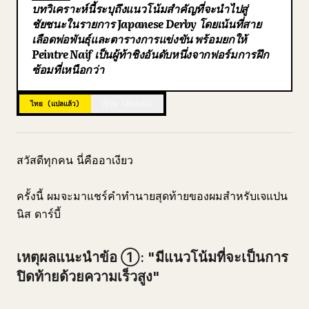
บทวิเคราะห์นี้ระบุถึงแนวโน้มสำคัญที่จะนำไปสู่
บล็อก
ชัยชนะในรายการ Japanese Derby โดยเน้นที่สาย
เลือดพ่อพันธุ์และตารางการแข่งขัน พร้อมยกให้
Peintre Naif เป็นผู้ท้าชิงอันดับหนึ่งจากฟอร์มการฝึก
อัปเดต
ซ้อมที่เหนือกว่า
ไทย (แปลแล้ว)
ญี่ปุ่น (ต้นฉบับ)
สวัสดีทุกคน นี่คืออาเงียว
ครั้งนี้ ผมจะมาแชร์คำทำนายสุดท้ายของผมสำหรับเจแปน
นิส ดาร์บี้
เหตุผลแนะนำข้อ ①: "มีแนวโน้มที่จะเป็นการ
ปิดท้ายด้วยความเร็วสูง"