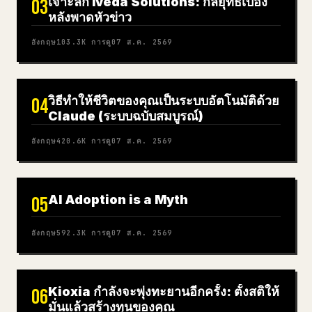
เจาะลึก Iveda Solutions: กลยุทธ์เบื้อง
03
หลังพาดหัวข่าว
อังกฤษ
103.3K
การดู
07 ส.ค. 2569
วิธีทำให้ชีวิตของคุณเป็นระบบอัตโนมัติด้วย
04
Claude (ระบบฉบับสมบูรณ์)
อังกฤษ
420.6K
การดู
07 ส.ค. 2569
AI Adoption is a Myth
05
อังกฤษ
592.3K
การดู
07 ส.ค. 2569
Kioxia กำลังจะพุ่งทะยานอีกครั้ง: ตั้งสติให้
06
มั่นแล้วสร้างทุนของคุณ