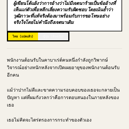
ผู้เขียนโต้แย้งว่าการอ้างว่าไม่มีเจตนาร้ายเป็นข้ออ้างที่
บล็อก
เห็นแก่ตัวเพื่อหลีกเลี่ยงความรับผิดชอบ โดยเน้นย้ำว่า
วุฒิภาวะที่แท้จริงต้องมาพร้อมกับการขอโทษอย่าง
จริงใจโดยไม่คำนึงถึงเจตนาเดิม
อัปเดต
ไทย (แปลแล้ว)
ญี่ปุ่น (ต้นฉบับ)
พนักงานต้อนรับในคาบาเร่ต์คนหนึ่งกำลังถูกวิพากษ์
วิจารณ์อย่างหนักหลังจากเปิดเผยอายุของพนักงานต้อนรับ
อีกคน
แม้ว่าปากไม่ดีและขาดความรอบคอบของเธอจะกลายเป็น
ปัญหา แต่ที่ผมกังวลกว่าคือการตอบสนองในภายหลังของ
เธอ
เธอไม่คิดจะไตร่ตรองการกระทำของตัวเอง