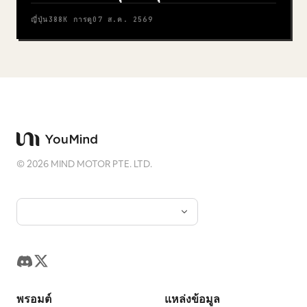
ญี่ปุ่น
388K
การดู
07 ส.ค. 2569
©
2026
MIND MOTOR PTE. LTD.
พรอมต์
แหล่งข้อมูล