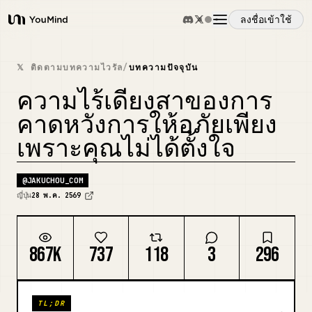
ลงชื่อเข้าใช้
YouMind
ภาพรวม
𝕏 ติดตามบทความไวรัล
/
บทความปัจจุบัน
ความไร้เดียงสาของการ
กรณีการใช้งาน
คาดหวังการให้อภัยเพียง
เพราะคุณไม่ได้ตั้งใจ
ทักษะ
@
JAKUCHOU_COM
พรอมต์
ญี่ปุ่น
28 พ.ค. 2569
ราคา
867K
737
118
3
296
ดาวน์โหลด
TL;DR