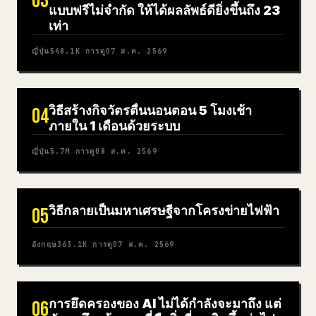
03
แบบฟรีไม่จำกัด ให้ได้ผลลัพธ์ดียิ่งขึ้นถึง 23
เท่า
ญี่ปุ่น
548.1K
การดู
07 ส.ค. 2569
วิธีสร้างกิจวัตรตื่นนอนตอน 5 โมงเช้า
04
ภายใน 1 เดือนด้วยระบบ
ญี่ปุ่น
5.7M
การดู
08 ส.ค. 2569
วิธีกลายเป็นมหาเศรษฐีจากโครงข่ายไฟฟ้า
05
อังกฤษ
363.1K
การดู
07 ส.ค. 2569
การยึดครองของ AI ไม่ได้กำลังจะมาถึง แต่
06