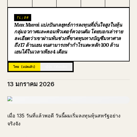
บล็อก
TL;DR
Max Murai แบ่งปันกลยุทธ์การลงทุนที่มั่นใจสูงในหุ้น
อัปเดต
กลุ่มอวกาศและคอมพิวเตอร์ควอนตัม โดยบอกเล่าราย
ละเอียดว่าเขาผ่านพ้นช่วงที่ขาดทุนทางบัญชีมหาศาล
ถึง 17 ล้านเยน จนสามารถทำกำไรแตะหลัก 100 ล้าน
เยนได้ในเวลาเพียง 4 เดือน
ไทย (แปลแล้ว)
ญี่ปุ่น (ต้นฉบับ)
13 มกราคม 2026
เมื่อ 135 วันที่แล้วพอดี วันนี้ผมเริ่มลงทุนหุ้นสหรัฐอย่าง
จริงจัง