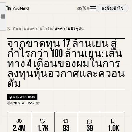
ติดลบ 17 ล้านเยน—ตัวเลขที่ปกติแล้วทำให้ใจสลาย
ลงชื่อเข้าใช้
YouMind
ทุกวันผมซื้อหุ้นเพิ่มและขาดทุนเพิ่มขึ้น และแม้เงินจะหมด ผมก็ยังดูสินทรัพย์ลดลงต่ออีก 10 วัน
Article outline
วันพุธที่ 27 พฤษภาคม กำไรที่ยังไม่เกิดขึ้นจริงของผมเกิน "100 ล้านเยน" เป็นครั้งแรก!!!
ภาพรวม
𝕏 ติดตามบทความไวรัล
/
บทความปัจจุบัน
"ฉันจะไม่เดิมพันสู้กับ Elon เด็ดขาด"
จากขาดทุน 17 ล้านเยน สู่
กรณีการใช้งาน
ผมไม่แนะนำให้เลียนแบบ
กำไรกว่า 100 ล้านเยน: เส้น
มันคือการหมุนเงินทุนจาก Space สู่ร้านโดรายากิใน Harajuku
ทาง 4 เดือนของผมในการ
ทักษะ
ทุกอย่างกำลังเคลื่อนไปสู่ SpaceX IPO ในวันที่ 12 มิถุนายน ซึ่งใหญ่ที่สุดในประวัติศาสตร์
ลงทุนหุ้นอวกาศและควอน
และตอนนี้ โฆษณา!!
ตัม
พรอมต์
มา "moomoo" ไปด้วยกัน
ตัวอย่างตอนต่อไป!!!
@
ENTRYPOSTMAN
ราคา
ญี่ปุ่น
28 พ.ค. 2569
ดาวน์โหลด
2.4M
1.7K
93
39
1.0K