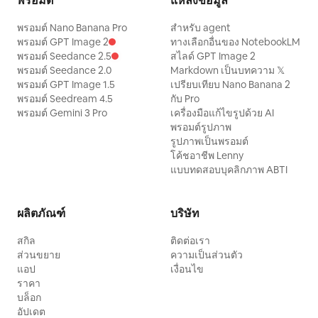
พรอมต์
แหล่งข้อมูล
พรอมต์ Nano Banana Pro
สำหรับ agent
พรอมต์ GPT Image 2
ทางเลือกอื่นของ NotebookLM
พรอมต์ Seedance 2.5
สไลด์ GPT Image 2
พรอมต์ Seedance 2.0
Markdown เป็นบทความ 𝕏
พรอมต์ GPT Image 1.5
เปรียบเทียบ Nano Banana 2
พรอมต์ Seedream 4.5
กับ Pro
พรอมต์ Gemini 3 Pro
เครื่องมือแก้ไขรูปด้วย AI
พรอมต์รูปภาพ
รูปภาพเป็นพรอมต์
โค้ชอาชีพ Lenny
แบบทดสอบบุคลิกภาพ ABTI
ผลิตภัณฑ์
บริษัท
สกิล
ติดต่อเรา
ส่วนขยาย
ความเป็นส่วนตัว
แอป
เงื่อนไข
ราคา
บล็อก
อัปเดต