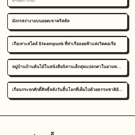
@Gagan Singh
มังกรสง่างามบนยอดเขาคริสตัล
เรือเหาะสไตล์ Steampunk ที่ท่าเรือลอยฟ้าแห่งวิคตอเรีย
หมู่บ้านบ้านต้นไม้ในหนังสือนิทานเด็กสุดแปลกตาในยามพลบค่ำ
เรือนกระจกศักดิ์สิทธิ์หลังวันสิ้นโลกที่เต็มไปด้วยธรรมชาติอันเขียวชอุ่ม