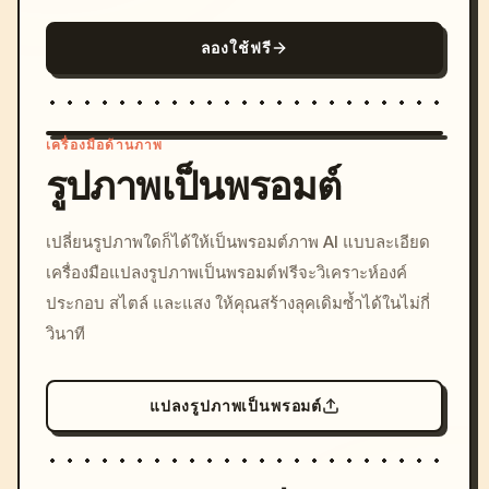
ลองใช้ฟรี
เครื่องมือด้านภาพ
รูปภาพเป็นพรอมต์
/imagine prompt: cinemati
เปลี่ยนรูปภาพใดก็ได้ให้เป็นพรอมต์ภาพ AI แบบละเอียด
c, cyberpunk sunset, neon
เครื่องมือแปลงรูปภาพเป็นพรอมต์ฟรีจะวิเคราะห์องค์
colors, 8k --v 6.0
ประกอบ สไตล์ และแสง ให้คุณสร้างลุคเดิมซ้ำได้ในไม่กี่
วินาที
แปลงรูปภาพเป็นพรอมต์