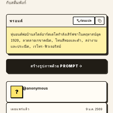
กับสตีมพังก์
บล็อก
พรอมต์
ก่อนแปล
อัปเดต
หุ่นยนต์พ่อบ้านสไตล์อาร์ตเดโคกำลังเสิร์ฟชาในคฤหาสน์ยุค 
1920, ลวดลายเรขาคณิต, โทนสีทองและดำ, สง่างาม
และประณีต, เรโทร-ฟิวเจอริสม์
สร้างรูปภาพด้วย PROMPT
@anonymous
?
เผยแพร่แล้ว
9 ม.ค. 2569