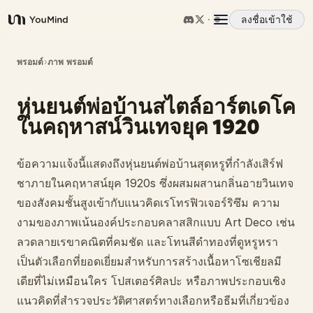
ลงชื่อเข้าใช้
YouMind
ภาพรวม
พรอมต์
›
ภาพ พรอมต์
หุ่นยนต์พ่อบ้านสไตล์อาร์ตเดโค
กรณีการใช้งาน
ในคฤหาสน์วินเทจยุค 1920
ทักษะ
ข้อความแจ้งนี้แสดงถึงหุ่นยนต์พ่อบ้านสุดหรูที่กำลังเสิร์ฟ
ชาภายในคฤหาสน์ยุค 1920s ซึ่งผสมผสานกลิ่นอายวินเทจ
พรอมต์
ของสังคมชั้นสูงเข้ากับแนวคิดเรโทรฟิวเจอร์ริซึม ความ
งามของภาพเน้นองค์ประกอบคลาสสิกแบบ Art Deco เช่น
ลวดลายเรขาคณิตที่คมชัด และโทนสีดำทองที่ดูหรูหรา
ราคา
เป็นตัวเลือกที่ยอดเยี่ยมสำหรับการสร้างเนื้อหาโซเชียลมี
เดียที่ไม่เหมือนใคร โปสเตอร์ศิลปะ หรือภาพประกอบเชิง
ดาวน์โหลด
แนวคิดที่สำรวจประวัติศาสตร์ทางเลือกหรือธีมที่เกี่ยวข้อง