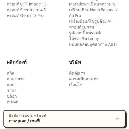
พรอมต์ GPT Image 1.5
Markdown เป็นบทความ 𝕏
พรอมต์ Seedream 4.5
เปรียบเทียบ Nano Banana 2
พรอมต์ Gemini 3 Pro
กับ Pro
เครื่องมือแก้ไขรูปด้วย AI
พรอมต์รูปภาพ
รูปภาพเป็นพรอมต์
โค้ชอาชีพ Lenny
แบบทดสอบบุคลิกภาพ ABTI
ผลิตภัณฑ์
บริษัท
สกิล
ติดต่อเรา
ส่วนขยาย
ความเป็นส่วนตัว
แอป
เงื่อนไข
ราคา
บล็อก
อัปเดต
หัวข้อ
11308 พร้อมต์
ภาพบุคคล / เซลฟี่