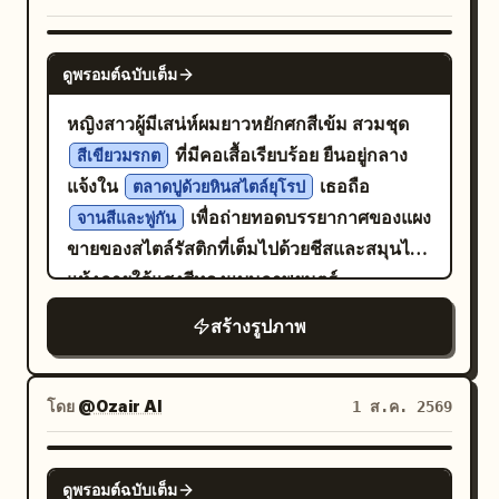
ไปด้วยเงามืด", "device_profile": "Medium
พื้นผิวเข้มและดูมีอารมณ์ ช่วยเสริมคุณภาพแบบ
Format Digital"}, "frame": {"aspect":
จิตรกรรมที่เหนือกาลเวลาให้กับภาพถ่ายนี้
NANO BANANA PRO
"แนวตั้ง", "composition": "ภาพพอร์ตเทรต
ดูพรอมต์ฉบับเต็ม
ครึ่งตัวแบบสมมาตร จัดวางไว้ตรงกลาง",
หญิงสาวผู้มีเสน่ห์ผมยาวหยักศกสีเข้ม สวมชุด
"layout": "ตัวแบบโดดเด่นอยู่ตรงกลาง ห่อหุ้ม
ที่มีคอเสื้อเรียบร้อย ยืนอยู่กลาง
ด้วยโครงสร้างที่เป็นเกลียวอย่างแน่นหนา โดยมี
สีเขียวมรกต
แจ้งใน
เธอถือ
หอจดหมายเหตุพฤกษศาสตร์ที่มืดมิดเติมเต็ม
ตลาดปูด้วยหินสไตล์ยุโรป
เพื่อถ่ายทอดบรรยากาศของแผง
พื้นที่ขอบภาพ", "camera_angle": "ระดับ
จานสีและพู่กัน
ขายของสไตล์รัสติกที่เต็มไปด้วยชีสและสมุนไพร
สายตา ตรงไปข้างหน้า", "tilt_roll_degrees":
แห้งภายใต้แสงสีทองแบบภาพยนตร์
"0"}, "subject": {"gender": "หญิง",
"identity": "ตัวละครหลัก (The
สร้างรูปภาพ
Protagonist)", "demographics": "ไร้อายุ,
มีลักษณะก้ำกึ่งระหว่างเพศ, มีลักษณะใบหน้าที่
เป็นสากล", "face": "สมมาตร, รูขุมขนบน
โดย
@Ozair AI
1 ส.ค. 2569
ผิวหนังละเอียดสูง, ไร้ที่ติแต่ดูเป็นธรรมชาติ, ริม
ฝีปากมีความชุ่มชื้นเล็กน้อย", "hair": "ถูก
NANO BANANA PRO
ดูพรอมต์ฉบับเต็ม