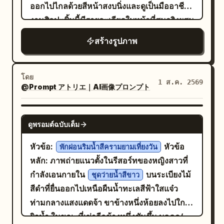
น้อย", "fill": "แสงสะท้อนที่เบาบางเพื่อรักษา
มากกว่าเดิม ทำให้เกิดลำแสงที่แคบและคมชัด
ออกไปไกลด้วยสีหน้าสงบนิ่งและดูเป็นมืออาชีพ
ความสมจริงแบบภาพถ่ายในร่มที่ไม่เป็นทางการ
รายละเอียดในเงามืดที่สุดของเครื่องประดับ
เหมือนการผ่าตัด ผิวฝั่งรับแสงถูกเรนเดอร์ด้วย
งานศิลปะชิ้นนี้มีรายละเอียดใบหน้าที่สมจริงผสม
เห็นขอบกระจกที่ด้านซ้ายสุด มีบัวพื้นตามผนัง
ศีรษะ", "rim": "แสงขอบสีอำพันจางๆ เพื่อแยก
ความชัดเจนที่ดูเย็นชา ส่วนฝั่งเงามืดเป็นสีดำ
ผสานกับการแต้มสีน้ำอย่างสง่างามในโทนสีเบจ
ด้านหลัง และให้ความรู้สึกเหมือนภาพถ่ายคอส
สร้างรูปภาพ
ตัวแบบออกจากฉากหลังที่มืดมิดและวุ่นวาย",
สนิท มีแสง Rim light สีฟ้าขาวบางๆ ตัดขอบ
เทา และซีเปีย บนพื้นหลังสีขาวนวลสะอาดตา
เพลย์แบบแคนดิด จัดองค์ประกอบภาพให้ดูใกล้
"shadows": "สีดำเข้มข้นและลึก แสงเงาแบบ
โหนกแก้มฝั่งไกล ดวงตาฝั่งใกล้มีแสงสะท้อน
สร้างสุนทรียภาพแบบบรรณาธิการที่ทันสมัย
ชิดแต่ไม่โป๊เปลือย พร้อมรายละเอียดผิวที่สมจริง
Chiaroscuro ที่มีความเปรียบต่างสูง",
(Catchlight) ที่คมชัดเพียงจุดเดียว ส่วนดวงตา
และดูหรูหรา ใช้ภาพอ้างอิงที่อัปโหลดเพื่อปรับ
โดย
รอยยับของผ้า รายละเอียดของพรม และไม่มี
1 ส.ค. 2569
"color_temperature": "โทนอุ่น, 3200K",
@Prompt アトリエ｜AI画像プロンプト
ฝั่งไกลเห็นเพียงขอบม่านตาที่โดนแสงและเสี้ยว
รายละเอียดใบหน้าและการแสดงออก รวมถึง
ข้อความหรือลายน้ำเพิ่มเติม
"sensor_flare": "ไม่มี การเรนเดอร์ทางแสงที่
ของตาขาว **พื้นหลัง:** สีดำสนิท ไม่มีองค์
แว่นตาหากมี อัตราส่วนภาพ 10:21
สะอาดตา"}, "camera": {"lens_type":
ประกอบอื่นใด มีเพียงเงาที่เกิดจากมุมกล้องใหม่
GPT IMAGE 2
ดูพรอมต์ฉบับเต็ม
"เลนส์พอร์ตเทรตระยะไกล (Prime)",
เท่านั้น **สีและพื้นผิว:** สีดำเข้มข้น โทนผิว
"focal_length": "100mm", "aperture":
เย็นตัดกับสีผิวอันเดอร์โทนอุ่น เน้นขอบด้วยสีฟ้า
หัวข้อ:
หัวข้อ
พักผ่อนริมน้ำสีครามยามเที่ยงวัน
"f/2.2", "focus": "คมชัดที่ม่านตาของตัวแบบ
ขาว ใส่เกรนฟิล์ม Ilford HP5 10% ไม่มีการรี
หลัก: ภาพถ่ายแนวตั้งในรีสอร์ทของหญิงสาวที่
และขอบของประติมากรรมใบไม้ในระยะใกล้",
ทัชใดๆ ทั้งสิ้น คงไว้ซึ่งรูขุมขน พื้นผิว และร่อง
กำลังเอนกายใน
บนระเบียงไม้
ชุดว่ายน้ำสีขาว
"sensor_format": "Medium Format",
รอยความไม่สมบูรณ์ตามธรรมชาติ
สีดำที่ยื่นออกไปเหนือผืนน้ำทะเลสีฟ้าใสแจ๋ว
"perspective_distortion": "การบีบอัดเล็ก
ท่ามกลางแสงแดดจ้า ขาข้างหนึ่งห้อยลงไปใกล้
น้อยจากเลนส์เทเลโฟโต้ ทำให้เกลียวดูแบนลง
ผิวน้ำ ในขณะที่เข่าอีกข้างหนึ่งชันขึ้น บุคคล/