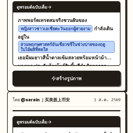
GPT IMAGE 2
ระยะไกลจะดูนุ่มนวลขึ้น พื้นผิว/สไตล์: ภาพถ่าย
เส้นสายที่สื่ออารมณ์และเอฟเฟกต์สีสาดแบบฉับ
ดูพรอมต์ฉบับเต็ม
แฟชั่นรีสอร์ทแนวสมจริงความละเอียดสูง
พลัน พื้นผิวอะคริลิกและหมึกที่ซ้อนทับกัน สไตล์
ภาพพอร์ตเทรตสมจริงชวนฝันของ
ถ่ายทอดรายละเอียดของพื้นผิวผิวหนังที่เป็น
ศิลปะแบบบรรณาธิการสมัยใหม่ ภาพพอร์ตเท
กำลังเดิน
ธรรมชาติ เนื้อผ้าบางเบา ระบายละเอียด และ
หญิงสาวชาวเอเชียตะวันออกผู้สวยงาม
รตวิจิตรศิลป์ที่ผสมผสานกับแนวแอบสแตรก
อยู่ใน
ประกายของผิวน้ำได้อย่างแม่นยำ โทนสีสดใส
เอ็กซ์เพรสชันนิสม์เชิงทดลอง ฝีแปรงที่มีราย
สวนพฤกษศาสตร์อันเขียวขจีในช่วงบ่ายของฤดู
และสดชื่นโดยเน้นไปที่สีน้ำเงินสดและสีงาช้าง
ละเอียดสูง การผสมผสานพื้นผิวแบบออร์แกนิก
ใบไม้ผลิที่สดใส
นุ่มนวล คำสั่งเชิงลบ (Negative): มือหรือเท้า
เข้ากับองค์ประกอบคอลลาจดิจิทัล ภาพประกอบ
เธอมีผมยาวสีน้ำตาลเข้มสลวยพร้อมหน้าม้า
ผิดรูป; การสัมผัสกันระหว่างขากับน้ำที่ไม่เป็น
สไตล์แกลเลอรีร่วมสมัย พลังทางศิลปะที่ดิบสด
บางเบา ประดับด้วยโบว์ริบบิ้นสีดำ ผิวขาวดุจ
ธรรมชาติ; แว่นกันแดดบิดเบี้ยว
พร้อมองค์ประกอบภาพที่ถูกควบคุมอย่างลงตัว
กระเบื้องเคลือบเปล่งประกาย ดวงตาสีน้ำตาล
สร้างรูปภาพ
อ่อน คิ้วที่ได้รูปอย่างเป็นธรรมชาติ แก้มสีระเรื่อ
และริมฝีปากสีชมพูอมส้ม เธอสวม
ชุดเดรสยาวแขนกุดลายดอกไม้สีพาสเทลทรงหลวม
โดย
@serein ｜买美股上币安
1 ส.ค. 2569
พร้อมระบายลูกไม้ที่ละเอียดอ่อน
สร้อยคอโช้คเกอร์มุก ต่างหูมุกขนาดเล็ก และ
GPT IMAGE 2
ยางรัดผมผ้าออร์แกนซ่าสีเบจโปร่งแสง ในมือถือ
ดูพรอมต์ฉบับเต็ม
กระเป๋าสานหวายที่มีเสน่ห์พร้อมหูจับประดับมุก