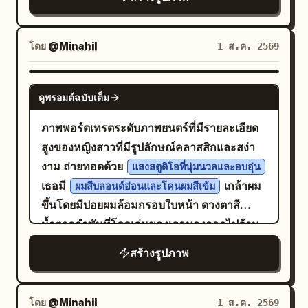
กระทบรายละเอียดเล็กๆ ของเส้นใบไม้และรูขุม
, มือแตะผม, สายตามอง
มุมผนังสีเบจโทนอุ่น
ขนบนผิวหนังของตัวแบบ ถ่ายด้วยกล้อง
ตรงอย่างมั่นใจ การจัดแสงแบบเน้นทิศทางที่ดูมี
Hasselblad H6D-100c เลนส์ 100mm f/2.2
มิติ พร้อมเงาคมชัดทางด้านซ้ายของเธอ
โดย
@Minahil
1 ส.ค. 2569
โฟกัสคมชัดที่ดวงตาและส่วนหน้าของ
ประติมากรรมใบไม้ ในขณะที่ฉากหลังที่หนา
NANO BANANA PRO
แน่นค่อยๆ เลือนหายไปสู่ความมืดมิดที่มีโบเก้
ดูพรอมต์ฉบับเต็ม
สวยงาม เกรนฟิล์มแท้ๆ ใช้การจัดการสีแบบ
ภาพพอร์ตเทรตระดับภาพยนตร์ที่มีรายละเอียด
Kodak Portra 160 โทนสีเหลืองอำพันและสี
สูงของหญิงสาวที่มีรูปลักษณ์คลาสสิกและสง่า
เหลืองทองตัดกับสีดำสนิท ห้ามมีแสงนีออน",
งาม ถ่ายทอดด้วย
แสงสตูดิโอที่นุ่มนวลและอบอุ่น
"meta": {"intent": "สร้างภาพพอร์ตเทรตเชิง
เธอมี
เกล้าผม
ผมสีบลอนด์อ่อนและโคนผมสีเข้ม
บรรณาธิการแนวอาวองการ์ดและเหนือจริง ที่
ขึ้นโดยมีปอยผมล้อมกรอบใบหน้า ดวงตาสี
ผสมผสานเอฟเฟกต์แฟชั่นชั้นสูงเข้ากับพฤกษ
น้ำตาลอำพันที่โดดเด่นของเธอมองออกไปด้าน
ศาสตร์ออร์แกนิกในสภาพแวดล้อมที่มืดมิด",
ข้างอย่างครุ่นคิด และมีสีหน้าที่อ่อนโยนและลึก
"priorities": "พื้นผิวผิวหนัง รายละเอียด
สร้างรูปภาพ
ซึ้ง เธอสวม
จับคู่
ชุดเดรสลูกไม้สีชมพูอมม่วงหม่น
โครงสร้างใบไม้/ตาข่ายที่ซับซ้อน แสงแบบ
กับโช้คเกอร์ผ้าที่เข้าชุดกัน พร้อมสร้อยคอและ
Chiaroscuro และฉากหลังที่หนาแน่นแต่เต็ม
ต่างหูเงินที่ละเอียดอ่อน ฉากหลังเป็นสตูดิโอที่มี
โดย
@Minahil
1 ส.ค. 2569