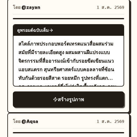
ภาพคือผืนน้ำทะเลใสที่ไล่เฉดจากสีเทอร์ควอยซ์
ถุงน่อง
ชุดเลโอตาร์ดสายเดี่ยวสีน้ำเงินกรมท่า
โดย
@zayan
1 ส.ค. 2569
ไปจนถึงสีน้ำเงินเข้ม สามารถมองเห็นพื้นทราย
สีชมพูอ่อน และรองเท้าบัลเลต์สีชมพูอ่อน ผม
ตื้นๆ และระลอกคลื่นละเอียดผ่านผืนน้ำ โดยมี
ของเธอถูกเกล้าเป็นมวยบัลเลต์สีดำอย่าง
NANO BANANA PRO
แสงแดดฤดูร้อนที่ส่องกระทบผิวน้ำจนเกิด
ดูพรอมต์ฉบับเต็ม
เรียบร้อย สีหน้าของเธอสงบนิ่งและมีสมาธิ โดย
ประกายสีขาว ข้างๆ ตัวเธอมีหมวกฟางขอบ
ทอดสายตามองไปทางขวาเล็กน้อยแทนที่จะมอง
สไตล์ภาพประกอบพอร์ตเทรตแนวสื่อผสมร่วม
ลูกไม้และผ้าสีเบจมัสตาร์ดวางอยู่บนระเบียง แสง
กล้อง สตูดิโอมีแสงธรรมชาติที่นุ่มนวล ผนังสีเบจ
สมัยที่มีรายละเอียดสูง ผสมผสานฝีแปรงแบบ
ธรรมชาติที่สว่างจ้าจากมุมสูงสร้างเงาที่นุ่มนวล
พื้นสีเทามันวาว มีบาร์ไม้พาดแนวนอนอยู่ด้าน
จิตรกรรมที่สื่ออารมณ์เข้ากับรอยขีดเขียนแนว
และมีขอบเขตชัดเจน องค์ประกอบภาพ/กล้อง:
หลัง และมีโลโก้บนผนังที่เบลอเล็กน้อยเขียนว่า
แอบสแตรก สุนทรียศาสตร์แบบคอลลาจที่ซ้อน
แนวตั้ง 3:4 จัดวางตัวแบบไว้ทางด้านขวาล่าง
พร้อมรูปเงา
Madame YUKO Ballet Studio
ทับกันด้วยรอยสีสาด รอยหมึก รูปทรงที่แตก
ของหน้าจอ เพื่อให้เหลือพื้นที่ผืนน้ำกว้างๆ ตั้งแต่
ของนักบัลเลต์ตัวเล็กๆ ใช้ระยะชัดลึกที่ตื้น
กระจาย และเลเยอร์กึ่งโปร่งใส พื้นหลังกระดาษ
ด้านซ้ายบนไปจนถึงด้านบน เป็นองค์ประกอบ
ภาพถ่ายระดับมืออาชีพที่สะอาดตา โทนสีผิวที่
วินเทจที่มีพื้นผิวพร้อมรอยเปื้อนจางๆ และขอบที่
ภาพแบบเต็มตัวตั้งแต่ศีรษะจรดเท้า โดยมีมุม
สร้างรูปภาพ
นุ่มนวล ไฮไลท์ที่ละมุน กายวิภาคที่สมจริง
ดูเก่า การผสมผสานอย่างมีพลังระหว่างความ
ของระเบียงไม้ทอดยาวเฉียงจากขวาล่างเข้าสู่
ท่วงท่าที่สง่างาม และบรรยากาศการซ้อมที่เงียบ
สมจริงของรูปทรงกับความแอบสแตรกที่ดู
กึ่งกลางภาพ มุมมองภาพแบบมุมสูงเล็กน้อยที่
สงบ จัดวางตำแหน่งนักเต้นไว้ตรงกลางในองค์
วุ่นวาย โทนสีอบอุ่นสดใสพร้อม
โดย
@Aqsa
1 ส.ค. 2569
มองลงมาเฉียงๆ ภาพมีความคมชัดสูง ทั้ง
ประกอบภาพแนวตั้ง 9:16 โดยไม่มีบุคคลอื่น
สีแดงปะการัง, สีส้มไหม้, สีพีช, สีครีม และสีเขียวอม
ลวดลายบนตัวแบบและพื้นผิวน้ำ ในขณะที่ผืนน้ำ
ฟ้าหม่น
ไม่มีลายน้ำ และไม่มีการจัดแสงแบบละครเวที