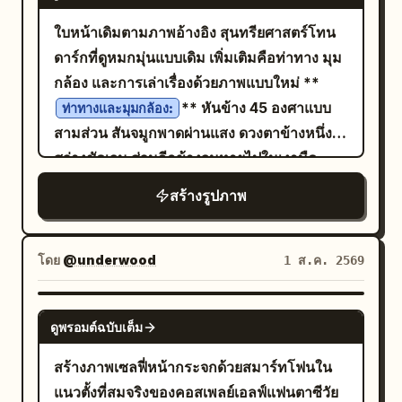
ปกปิดทั้งหมดด้วยเครื่องประดับศีรษะที่เป็นเกลีย
วออร์แกนิก", "body": "ไหล่และคอถูกห่อหุ้ม
ใบหน้าเดิมตามภาพอ้างอิง สุนทรียศาสตร์โทน
ด้วยโครงสร้างใบไม้เชิงประติมากรรมทั้งหมด",
ดาร์กที่ดูหมกมุ่นแบบเดิม เพิ่มเติมคือท่าทาง มุม
"expression": "นิ่งเฉย, ดูเหนือจริง, เข้มข้น,
กล้อง และการเล่าเรื่องด้วยภาพแบบใหม่ **
จ้องมองโดยไม่กะพริบตา", "pose": "นิ่งสนิท
** หันข้าง 45 องศาแบบ
ท่าทางและมุมกล้อง:
หันหน้าตรงเข้าหากล้อง",
สามส่วน สันจมูกพาดผ่านแสง ดวงตาข้างหนึ่ง
"wardrobe_accessories": {"garments":
สว่างชัดเจน ส่วนอีกข้างจมหายไปในเงามืด
[{"item": "เครื่องประดับศีรษะและผ้าพันคอเชิง
โหนกแก้มฝั่งไกลรับแสงเพียงชั่วครู่ก่อนจะเลือน
สร้างรูปภาพ
ประติมากรรมแนวอาวองการ์ด", "material":
หายไป แนวขากรรไกรฝั่งเงามืดหายไปทั้งหมด
"ใบไม้โครงร่างโปร่งแสง, เส้นใยพืชออร์แกนิก,
มุมนี้เผยให้เห็นโครงสร้างใบหน้า ทั้งสันคิ้ว สัน
ตาข่ายอำพันระดับไมโคร", "color": "สีเหลือง
จมูก โหนกแก้ม และแนวขากรรไกร ที่แบ่งเป็น
โดย
@underwood
1 ส.ค. 2569
ทอง, สีเหลืองอมน้ำตาล, สีอำพันโปร่งแสง",
ระนาบของแสงและเงาอย่างชัดเจน **การเอียง
"fit": "เชิงสถาปัตยกรรม, เชิงประติมากรรม,
ศีรษะ:** ก้มคางลงเล็กน้อย สายตามองขึ้นมาที่
GPT IMAGE 2
พันรอบคออย่างแน่นหนาและขยายออกด้าน
ดูพรอมต์ฉบับเต็ม
กล้องผ่านคิ้ว ดูหนักแน่น เข้มข้น และเปราะบาง
นอก"}], "accessories": [{"item": "ละออง
อย่างเงียบเชียบ คิ้วที่ยกขึ้นเล็กน้อยช่วยเพิ่มรอย
สร้างภาพเซลฟี่หน้ากระจกด้วยสมาร์ทโฟนใน
ฝุ่นขนาดเล็กที่ลอยอยู่ในอากาศเลียนแบบละออง
ยับบนหน้าผากอย่างเป็นธรรมชาติ การเอียง
แนวตั้งที่สมจริงของคอสเพลย์เอลฟ์แฟนตาซีวัย