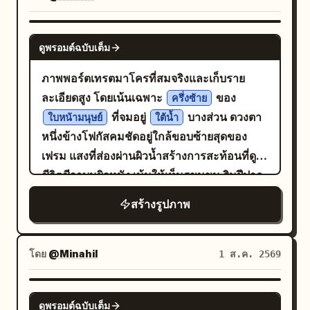
ธรรมชาติ ปากปิดสนิท คิ้วขมวด และสายตาจ้อง
มองลงด้านล่างอย่างเข้มข้น ท่าทางดูตึงเครียด
NANO BANANA PRO
ดูพรอมต์ฉบับเต็ม
มือซ้ายยื่นไปข้างหน้าเผยให้เห็นข้อมือและนิ้วที่
งอเล็กน้อยประดับด้วยแหวนสองวง ในขณะที่
ภาพพอร์ตเทรตมาโครที่สมจริงและเก็บราย
มือขวาใช้นิ้วโป้งและนิ้วชี้จับปลายแขนเสื้อเชิ้ต
ละเอียดสูง โดยเน้นเฉพาะ
ของ
ครึ่งซ้าย
ข้างซ้ายไว้แน่นเพื่อปรับแขนเสื้อ ในส่วนเบลอ
ที่จมอยู่
บางส่วน ดวงตา
ใบหน้ามนุษย์
ใต้น้ำ
ของฉากหน้าด้านล่างซ้าย เห็นส่วนบนของทรง
หนึ่งข้างโฟกัสคมชัดอยู่ใกล้ขอบซ้ายสุดของ
ผมสีเข้มที่รวบไว้ของผู้หญิง นำสายตาเข้าสู่ฉาก
เฟรม แสงที่ส่องผ่านผิวน้ำสร้างการสะท้อนที่ดูมี
งานพรมแดงที่มีเลเยอร์และระยะชัดลึกที่ตื้น
ชีวิตชีวาบนผิวหนัง เน้นให้เห็นรูขุมขน ริมฝีปาก
ด้านหลังของชายหนุ่มมีพรมสีเทาอ่อนรองรับ
ที่เปียกชื้น ขนตา และพื้นผิวที่ละเอียดอ่อนพร้อม
สร้างรูปภาพ
ฉาก ส่วนพื้นหลังที่เบลอจัดเผยให้เห็นเงาสีเทา
การกระเจิงแสงใต้ผิวหนังที่ดูสมจริง หยดน้ำและ
เข้มของฝูงชนที่พลุกพล่าน เลนส์กล้องเทเลโฟโต้
ฟองอากาศที่ลอยตัวช่วยเพิ่มมิติและการ
ที่ดูเก่าอยู่มุมขวาบน และขาของผู้คนที่ถูกบดบัง
เคลื่อนไหว แสงใต้น้ำแบบภาพยนตร์พร้อมเงาที่
โดย
@Minahil
1 ส.ค. 2569
อยู่ทางด้านขวากลาง พาเลตต์สีขาวดำที่มีคอนท
นุ่มนวลและไฮไลต์ที่คมชัดช่วยเสริมบรรยากาศ
ราสต์สูงและดูดราม่าช่วยเพิ่มความหรูหราที่แฝง
ที่เหนือจริงและชวนฝัน ระยะชัดลึกที่ตื้นมาก
NANO BANANA PRO
ความตึงเครียด แสงแข็งที่พุ่งตรงจากแหล่ง
ดูพรอมต์ฉบับเต็ม