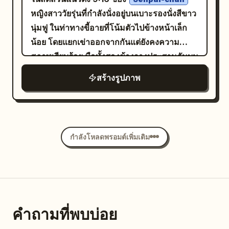
ระยะชัดลึกแบบธรรมชาติ ไม่มีการรีทัชให้ดูเกิน
แขนสั้นสีขาวออฟไวท์เข้ารูป คอคว้านลึกและมี
หญิงสาววัยรุ่นที่กำลังนั่งอยู่บนเบาะรองนั่งสีขาว
จริง ไม่มีบุคคลอื่น ไม่มีลายน้ำ และไม่มีมือหรือ
ขอบเอวสูงแบบมีร่อง", "bottom": "กางเกงเลก
นุ่มฟู ในท่าทางขี้อายที่โน้มตัวไปข้างหน้าเล็ก
โทรศัพท์ที่บิดเบี้ยว
กิ้งออกกำลังกายเอวสูงสีขาวออฟไวท์เข้าชุด
น้อย โดยแยกเข่าออกจากกันแต่ยังคงความ
กัน", "style": "สไตล์แอทเลเชอร์
สุภาพเรียบร้อย มือทั้งสองข้างวางประสานกันบน
(Athleisure) ทันสมัย เน้นรูปร่าง" },
เบาะด้านหน้า เธอมีผมสั้นทรงบ๊อบสี
ชมพูอ่อน
สร้างรูปภาพ
"environment": { "setting": "ห้องลอง
พร้อมผมหน้าม้าที่ล้อมกรอบใบหน้า ติดกิ๊บเล็กๆ
เสื้อผ้าหรือพื้นที่แต่งตัวในร่ม", "floor": "พรมปู
ที่ด้านข้าง ดวงตากลมโตสีเทาอมม่วง สวม
พื้นเชิงพาณิชย์สีเทาลายกราฟิกแบบขนสั้น",
แว่นตากลมขอบบาง และมีสีหน้าสะลึมสะลือดู
"background_left": "ประตูไม้สีอ่อนดูเป็น
เขินอายเล็กน้อยราวกับเพิ่งตื่นนอน สวมชุดเมด
ธรรมชาติ พร้อมมือจับประตูสีเงินปัดเงาทัน
กำลังโหลดพรอมต์เพิ่มเติม
ระบายสีขาวดำที่มีรายละเอียดครบถ้วน โดยต้อง
สมัย", "background_right": "ผนังสีขาวออฟ
เห็นองค์ประกอบหลักของชุดชัดเจน 7 อย่าง
ไวท์ ม้านั่งสตูลบุผ้าสีน้ำเงินเข้มที่มีกระเป๋าถือ
ได้แก่ ที่คาดผมเมดระบายสีขาว, ชุดเดรสแขน
หนังทรงสี่เหลี่ยมสีชมพูหม่นวางอยู่ด้านบน",
พองสีดำขอบระบายสีขาว, ผ้ากันเปื้อนสีขาว,
"foreground": "ขอบกรอบกระจกที่มองเห็น
โบว์สีเทาเล็กๆ ที่หน้าอก, กระโปรงระบายหลาย
ได้บริเวณขอบล่างของเฟรมภาพ" },
คำถามที่พบบ่อย
ชั้น, ถุงเท้าเหนือเข่าสีขาวพร้อมสายรัดถุงน่อง
"lighting": { "type": "แสงไฟจากเพดานที่
และข้อมือระบายสีขาว ใช้ลายเส้นที่ละเอียดอ่อน