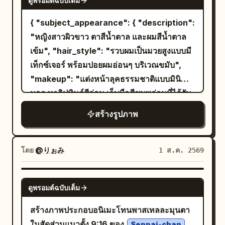
ดูพรอมต์ฉบับเต็ม
มือของเธอเห็นได้ชัดเจนพร้อมเล็บสีน้ำตาลเงา
งามและแหวนที่ดูประณีต เครื่องแต่งกาย:
{ "subject_appearance": { "description":
สวมไว้ใน
เสื้อยืดคอกลมแขนสั้นสีขาวเรียบๆ
"หญิงสาวผิวขาว ตาสีน้ำตาล และผมสีน้ำตาล
กางเกงเอวสูงสีขาวที่เห็นกระดุมและหูเข็มขัด
เข้ม", "hair_style": "รวบผมเป็นมวยสูงแบบมี
ชัดเจน เครื่องประดับประกอบด้วยไอเทม 4 ชิ้นที่
เท็กซ์เจอร์ พร้อมปอยผมอ่อนๆ บริเวณขมับ",
มองเห็นได้ชัดเจน ได้แก่ สร้อยคอเส้นบางพร้อมจี้
"makeup": "แต่งหน้าลุคธรรมชาติแบบมินิ
เล็กๆ แหวนทอง สร้อยข้อมือโซ่ทอง และสาย
มอล ทาลิปทินต์สีอ่อน เล็บมือสีชมพูอ่อนที่ได้รับ
กระเป๋าสะพายไหล่สีดำที่มีอะไหล่โลหะอยู่ทาง
การดูแลอย่างประณีต", "expression": "สบตา
สร้างรูปภาพ
ด้านขวาของเธอ พื้นหลัง: กระเบื้องโมเสกสีเบจ
โดยตรงกับกระจกเงา สีหน้าสงบและมั่นใจ" },
และครีมสะท้อนในกระจก กรอบไม้โทนอุ่นที่
"pose": { "body_positioning": "คุกเข่าท่า
ขอบด้านซ้าย ราวแขวนผ้าขนหนูโครเมียมที่มุม
คลาน (เข่าและแขนท่อนล่างวางบนพื้นพรม)
โดย
@りぉみ
1 ส.ค. 2569
ขวาบน และข้อความเขียนด้วยลายมือจางๆ บน
พร้อมแอ่นหลังเล็กน้อย", "action": "ถือสมา
กระจกว่า
Be your own kind of beautiful
ร์ทโฟนสีดำด้วยมือซ้าย กำลังถ่ายเซลฟี่สะท้อน
GPT IMAGE 2
พร้อมรูปหัวใจดวงเล็กๆ แสงเป็นแสงไฟในร่ม
ดูพรอมต์ฉบับเต็ม
ในกระจกแบบเต็มตัว" },
โทนอุ่นนุ่มนวล มีไฮไลท์ที่ผิวและเส้นผมอย่างนุ่ม
"clothing_and_styling": { "outfit_type":
สร้างภาพประกอบอนิเมะโทนพาสเทลละมุนตา
นวล คุณภาพภาพถ่ายสมาร์ทโฟนที่สมจริง
"ชุดออกกำลังกายแบบสองชิ้น", "top": "เสื้อ
ในสัดส่วนแนวตั้ง 9:16 ของ
Senpai-chan