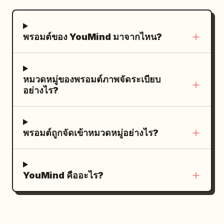
สว่าง", "quality": "แสงนุ่มนวลและกระจายตัว
การลงสีแบบเซลเฉดดิ้งที่เรียบเนียน โทนสีชมพู
ลดเงาที่แข็งกระด้าง สมดุลสีโทนกลางไปจนถึง
ระเรื่อ และสไตล์อนิเมะญี่ปุ่นคุณภาพสูงที่ดูน่า
พรอมต์ของ YouMind มาจากไหน?
โทนอุ่น" }, "mood": { "vibe": "ภาพเซลฟี่
รักพร้อมบรรยากาศที่อ่อนหวานและโรแมนติก
หน้ากระจกที่เป็นธรรมชาติ สบายๆ มั่นใจ และดู
จัดองค์ประกอบภาพไว้ตรงกลาง เห็นตัวละคร
เป็นส่วนตัวสำหรับโซเชียลมีเดีย" },
เต็มตัวตั้งแต่ศีรษะจนถึงต้นขา/เท้าโดยตัดภาพ
"camera_details": { "shot_type": "ภาพ
หมวดหมู่ของพรอมต์ภาพจัดระเบียบ
ช่วงล่าง เน้นรายละเอียดระบายและลูกไม้โดย
อย่างไร?
สะท้อนเซลฟี่หน้ากระจก", "perspective":
ไม่มีภาพโป๊เปลือย พื้นหลังเป็นสีชมพูอ่อนมาก
"มุมมองระดับสายตาจากมุมต่ำถึงกลางผ่าน
พร้อมกรอบสี่เหลี่ยมสีชมพูตกแต่งบางๆ และของ
กระจก", "focal_length": "เทียบเท่าเลนส์มุม
ตกแต่งเรียบง่าย 8 ชิ้น ได้แก่ ลายเส้นโค้งที่มุม 4
พรอมต์ถูกจัดเข้าหมวดหมู่อย่างไร?
กว้างสมาร์ทโฟน ~24 มม. - 28 มม.",
มุม, รูปหัวใจเส้นประที่มุมซ้ายบน 1 ดวง, รูปหัว
"framing": "ภาพแนวตั้งขนาดกลางที่เก็บภาพ
ใจเล็กๆ ที่มุมขวาล่าง 1 ดวง และดาวประกายวิ้งๆ
ตั้งแต่เข่าจนถึงศีรษะ", "depth_of_field":
ที่ด้านขวา 2 ดวง ใช้สุนทรียภาพที่ดูสะอาดตา
YouMind คืออะไร?
"ระยะชัดลึกระดับกลางที่เป็นธรรมชาติ พร้อม
และโปร่งสบาย แสงนุ่มนวล เงาบางเบา ไม่มี
การแยกฉากหลังที่นุ่มนวล" },
ข้อความ ไม่มีลายน้ำ และคงโทนสีโดยรวมเป็น
"ultra_photorealistic_details": { "skin":
ชมพู, ขาว, ดำ และเทาอ่อน
"ผิวสัมผัสสมจริง รายละเอียดรูขุมขนชัดเจน