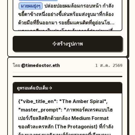
ปล่อยปอยผมล้อมกรอบหน้า กำลัง
มวยผมยุ่งๆ
ขยี้ตาข้างหนึ่งอย่างขี้เล่นพร้อมส่งจูบมาที่กล้อง
ด้วยมือที่ยื่นออกมา รอยยิ้มแคนดิดที่ดูอ่อนโยน
แสงแดดสีทองในช่วงโกลเด้นอาวร์ส่องผ่านมู่ลี่
เข้ามาในฉากหลัง บรรยากาศห้องนอนแสน
สร้างรูปภาพ
อบอุ่นที่มีรูปโพลารอยด์ติดอยู่บนผนังสีเบจและ
กระถางต้นไม้ที่เบลออย่างนุ่มนวลในพื้นหลัง เธอ
สวม
และ
เสื้อยืดโอเวอร์ไซส์สีครีม/ออฟไวท์
โดย
@timedoctor.eth
1 ส.ค. 2569
สร้อยคอทองคำเส้นบาง ระยะชัดลึกตื้น การปรับ
สีที่ดูอบอุ่นและชวนฝัน พื้นผิวแบบฟิล์มที่เป็น
NANO BANANA PRO
ดูพรอมต์ฉบับเต็ม
ธรรมชาติ แสงนุ่มนวลกระจายตัว อารมณ์ที่ใกล้
ชิดและเป็นกันเอง ถ่ายด้วยเลนส์ 50 มม. ให้โบ
{"vibe_title_en": "The Amber Spiral",
เก้ที่ละมุนตา
"master_prompt": "ภาพพอร์ตเทรตแบบไฮ
เปอร์เรียลลิสติกด้วยกล้อง Medium Format
ของตัวละครหลัก (The Protagonist) ที่กำลัง