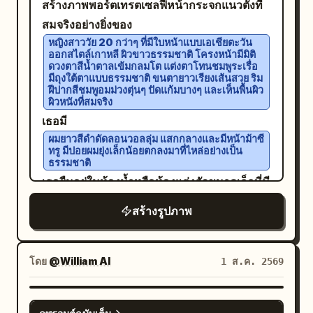
สร้างภาพพอร์ตเทรตเซลฟี่หน้ากระจกแนวตั้งที่
และรายละเอียดลูกไม้สีขาว เธอค่อยๆ ทัดผมไว้
สมจริงอย่างยิ่งของ
หลังหูขณะมองออกไปไกลๆ อย่างครุ่นคิดด้วย
หญิงสาววัย 20 กว่าๆ ที่มีใบหน้าแบบเอเชียตะวัน
สีหน้าที่สงบและสง่างาม ฉากหลังประกอบด้วย
ออกสไตล์เกาหลี ผิวขาวธรรมชาติ โครงหน้ามีมิติ
สนามหญ้าสีเขียวขจี ดอกไม้ป่าที่กำลังบาน
ดวงตาสีน้ำตาลเข้มกลมโต แต่งตาโทนชมพูระเรื่อ
มีถุงใต้ตาแบบธรรมชาติ ขนตายาวเรียงเส้นสวย ริม
ต้นสนสูง เนินเขาที่อุดมสมบูรณ์ และท้องฟ้าสีฟ้า
ฝีปากสีชมพูอมม่วงตุ่นๆ ปัดแก้มบางๆ และเห็นพื้นผิว
ผิวหนังที่สมจริง
อ่อน สร้างบรรยากาศชนบทที่เงียบสงบ แสง
เธอมี
ธรรมชาติที่อบอุ่น สายลมอ่อนๆ พัดผ่านเส้นผม
ผมยาวสีดำดัดลอนวอลลุ่ม แสกกลางและมีหน้าม้าซี
องค์ประกอบภาพแบบภาพยนตร์ ระยะชัดลึกตื้น
ทรู มีปอยผมยุ่งเล็กน้อยตกลงมาที่ไหล่อย่างเป็น
ธรรมชาติ
โบเก้ละมุน การถ่ายภาพด้วยกล้อง DSLR ที่
เธอยืนอยู่ในห้องน้ำหรือห้องแต่งตัวขนาดเล็กที่มี
สมจริงเป็นพิเศษ สไตล์คอทเทจคอร์แบบเกาหลี
กระจกเงา มองลงและหันไปด้านข้างเล็กน้อย
ไลฟ์สไตล์หรูหราแบบเอดิทอเรียล พอร์ตเทรต
สร้างรูปภาพ
ด้วยสีหน้าสงบนิ่ง ขี้อาย และดูดีขณะถือสมาร์ท
แฟชั่นที่ได้รับแรงบันดาลใจจาก Vogue เลนส์
โฟนสีขาว/เงินที่มีกล้อง 3 ตัวไว้ใกล้ใบหน้าเพื่อ
85 มม. f/1.4, HDR, 8K, พื้นผิวผิวที่มีราย
ถ่ายเซลฟี่ องค์ประกอบภาพเป็นแบบครึ่งตัว แนว
โดย
@William AI
ละเอียดสูง การปรับโทนสีพาสเทล บรรยากาศฤดู
1 ส.ค. 2569
ตั้ง 4:5 ให้ความรู้สึกใกล้ชิดแบบโซเชียลมีเดีย
ใบไม้ผลิที่เงียบสงบ คุณภาพการถ่ายภาพระดับ
โทรศัพท์บังใบหน้าด้านขวาบางส่วน มือและนิ้ว
นิตยสาร
NANO BANANA PRO