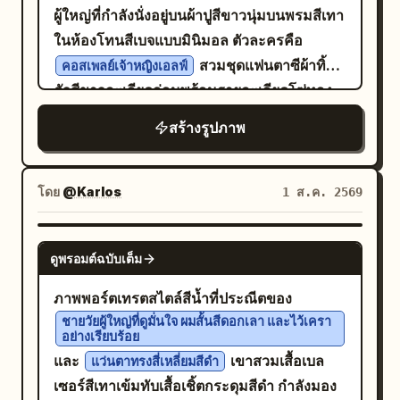
เกสร", "color": "ทอง", "material": "ฝุ่น
ศีรษะช่วยให้แนวขากรรไกรดูคมชัดและทำให้
ผู้ใหญ่ที่กำลังนั่งอยู่บนผ้าปูสีขาวนุ่มบนพรมสีเทา
ออร์แกนิก", "brand_style": "เอฟเฟกต์
ช่วงคอดูยาวขึ้น **
** ริมฝีปากเผยอ
สีหน้า:
ในห้องโทนสีเบจแบบมินิมอล ตัวละครคือ
มาโครเชิงปฏิบัติ"}]}, "environment":
ออกประมาณ 3 มม. เหมือนการผ่อนลมหายใจ
สวมชุดแฟนตาซีผ้าทิ้ง
คอสเพลย์เจ้าหญิงเอลฟ์
{"setting": "หอจดหมายเหตุของนักเล่นแร่
เบาๆ ไม่ใช่การแสดงอารมณ์ที่ชัดเจน ให้ความ
ตัวสีขาวละเอียดอ่อนพร้อมรายละเอียดโซ่ทอง
แปรธาตุพฤกษศาสตร์ที่มืดมิดและรกรุงรัง",
รู้สึกที่เป็นธรรมชาติและไม่ได้ตั้งใจ เหมือนช่วง
เครื่องประดับแขนแบบบาง สายรัดขาทำจากทอง
"surfaces": "พืชแห้ง, ใบไม้เปราะบางเหมือน
สร้างรูปภาพ
เวลาส่วนตัวที่ถูกจับภาพได้มากกว่าการจัดฉาก
และเครื่องประดับดอกไม้สีฟ้าอ่อน เธอมีผม
กระดาษ, ขวดแก้วบรรจุอำพันที่ซ่อนอยู่ใน
**การเรนเดอร์ผิว:** รายละเอียดระดับนิติเวช
จัดทรงเป็นแกละสองข้าง มีหู
สีเทาเงินยาว
เงามืด", "depth": "ระยะชัดลึกที่มืดมิดและลึก
แบบเดิม นำมาปรับใช้กับส่วนใหม่ๆ ที่เผยออกมา
เอลฟ์แหลม และสวมมงกุฎดอกไม้สีฟ้าขาว จัด
โดย
@Karlos
1 ส.ค. 2569
ฉากหลังหนาแน่นแต่จมหายไปในความมืด
จากมุมกล้องนี้ เช่น พื้นผิวปีกจมูกในแสงเฉียง ผิว
ท่าทางให้นั่งโดยงอเข่าข้างหนึ่งเข้าใกล้ลำตัว
สนิท", "atmosphere": "เต็มไปด้วยฝุ่น, แห้ง
ใต้ตาจากมุมมองใหม่ รูปแบบตอหนวดบริเวณขา
และเหยียดขาอีกข้างไปทางกระจก เพื่อสร้างมุม
GPT IMAGE 2
แล้ง, โบราณ, เงียบสงัด, มีเงามืดหนาแน่น",
กรรไกรฝั่งรับแสง สภาพพื้นผิวหน้าผากภายใต้
ดูพรอมต์ฉบับเต็ม
มองระยะใกล้ที่ชัดเจนโดยให้เห็นฝ่าเท้าและนิ้ว
"lens_interaction": "โบเก้นุ่มนวลบนองค์
แสงจากด้านบน และรายละเอียดบางส่วนของใบ
เท้าขนาดใหญ่ที่มุมซ้ายล่าง ส่วนเท้าอีกข้างมอง
ภาพพอร์ตเทรตสไตล์สีน้ำที่ประณีตของ
ประกอบฉากหลังที่โกลาหล, ความคมชัดระดับ
หู ส่วนคอและไหปลาร้าปรากฏให้เห็นเพียงเล็ก
เห็นได้ใกล้ขอบด้านล่าง เธอถือสมาร์ทโฟนสีเทา
ชายวัยผู้ใหญ่ที่ดูมั่นใจ ผมสั้นสีดอกเลา และไว้เครา
ไมโครบนเส้นใบไม้ในฉากหน้า"}, "lighting":
น้อยที่ด้านล่างก่อนจะเลือนหายไปในความมืด
อย่างเรียบร้อย
อ่อนไว้หน้าใบหน้าเพื่อบังส่วนใบหน้าไว้ และใช้
{"key": "แสงหลักสีทองนุ่มนวล (สไตล์
**
** แหล่งกำเนิดแสงแข็งเพียงจุด
การจัดแสง:
และ
เขาสวมเสื้อเบล
แว่นตาทรงสี่เหลี่ยมสีดำ
มืออีกข้างแตะผมใกล้กับใบหู ใช้แสงธรรมชาติ
Rembrandt) จากด้านบนและด้านขวาเล็ก
เดียว วางตำแหน่งให้สูงขึ้นและอยู่ด้านข้าง
เซอร์สีเทาเข้มทับเสื้อเชิ้ตกระดุมสีดำ กำลังมอง
จากหน้าต่างที่นุ่มนวล โทนสีกลางที่ดูสบายตา