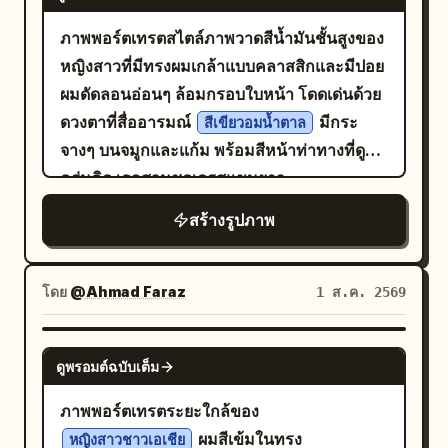
การเรนเดอร์แบบสมจริง อัตราส่วนภาพ 4:5
กำเนิดแสงหลายจุดด้านบนและด้านหน้าสร้าง
ภาพพอร์ตเทรตสไตล์ภาพวาดสีน้ำมันชั้นสูงของ
ไฮไลท์ที่สว่างชัดเจนบนหน้าผาก สันจมูก และ
หญิงสาวที่มีทรงผมเกล้าแบบคลาสสิกและมีปอย
ข้อนิ้วมือที่กำลังปรับแขนเสื้อ พร้อมทอดเงาสีดำ
ผมดัดลอนอ่อนๆ ล้อมกรอบใบหน้า โดดเด่นด้วย
เข้มที่คมชัดและสั้นใต้คาง ตามแนวขากรรไกร
ดวงตาที่สื่ออารมณ์
มีกระ
สีเขียวอมน้ำตาล
และลึกลงไปในรอยพับของทักซิโด้ โดยมีความ
จางๆ บนจมูกและแก้ม พร้อมสีหน้าท่าทางที่ดู
สมดุลจากแสงบรรยากาศที่เป็นกลาง ถ่ายด้วยมุม
ครุ่นคิด เธอสวมชุดเดรสแขนยาว
มองตรงโดยใช้กล้องดิจิทัลที่มีความเร็วชัตเตอร์
ที่ตกแต่งด้วยผ้า
สไตล์วินเทจสีเหลืองมัสตาร์ด
สูง รูรับแสง f/2.8 และ ISO 400 เพื่อให้ได้
สร้างรูปภาพ
ลูกไม้เนื้อละเอียดบริเวณช่วงอกและแขนเสื้อ
โฟกัสที่คมชัดบนตัวแบบท่ามกลางสัญญาณ
สวมสร้อยคอจี้อัญมณีสีอำพันแบบหลายชั้น และ
รบกวนดิจิทัลที่น้อยที่สุด สไตล์ภาพถ่ายแบบ
ต่างหูห่วงทองขนาดเล็ก โดยมีฉากหลังเป็น
โดย
@Ahmad Faraz
1 ส.ค. 2569
Editorial ที่สมจริงและได้รับอิทธิพลจากปาปา
พร้อม
พื้นหลังที่มีพื้นผิวโทนเข้มและดูมีอารมณ์ร่วม
รัสซี่ได้รับการปรับแต่งในขั้นตอน Post-
การจัดแสงแบบ Rembrandt อันน่าทึ่ง
NANO BANANA PRO
processing ด้วยการแปลงเป็นขาวดำที่คมชัด
ดูพรอมต์ฉบับเต็ม
การปรับสีดำให้เข้มจัด และความชัดเจนสูง จน
ภาพพอร์ตเทรตระยะใกล้ของ
ได้ภาพที่ดูซับซ้อนในอัตราส่วน 9:16
ผมสีเข้มในทรง
หญิงสาวชาวเอเชีย