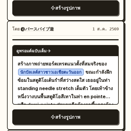
เล็กน้อย"}, "post_processing": {"color":
สีหน้า: หญิงสาววัย 20 กว่าๆ ใบหน้าเอียงขึ้นเล็ก
สร้างรูปภาพ
"สีเหลืองอมน้ำตาลเข้มข้น, สีเหลืองทอง, สี
น้อย ดวงตาซ่อนอยู่หลังแว่นกันแดดสีน้ำตาล
อำพัน, สีดำสนิท", "tonality": "ความเปรียบ
ขนาดใหญ่ สีหน้าดูสงบและผ่อนคลายโดยเผยอ
ต่างสูง, เงามืดลึก, รักษาไฮไลท์ไว้",
ปากเล็กน้อย ผิวพรรณดูเป็นธรรมชาติและฉ่ำ
โดย
@バースバイブ遊
1 ส.ค. 2569
"texture": "เกรนฟิล์ม Kodak Portra 160
วาวด้วยริมฝีปากสีคอรัลอ่อนๆ และดูสุขภาพดี
แท้ๆ, ความคมชัดระดับไมโครที่สัมผัสได้บน
ผมของเธอเป็น
ยาวลงมาถึง
ผมยาวสีดำเงางาม
GPT IMAGE 2
ผิวหนังและใบไม้", "digital_sharpening":
ดูพรอมต์ฉบับเต็ม
หน้าอก สยายออกไปด้านหลังตามแรงลม เครื่อง
"ไม่มี ความคมชัดแบบธรรมชาติของ Medium
แต่งกาย/ท่าโพส: ท่อนบนเป็นบิกินีสีขาวงาช้างที่
สร้างภาพถ่ายพอร์ตเทรตแนวตั้งที่สมจริงของ
Format", "chromatic_aberration": "น้อย
มีสายบ่าเส้นเล็ก ตกแต่งด้วยระบายและผูกโบว์
ขณะกำลังฝึก
นักบัลเลต์สาวชาวเอเชียตะวันออก
มากที่ขอบด้านนอกสุดของเฟรม"},
ตรงกลาง สวมคู่กับกางเกงบิกินีขาสั้นที่มีระบาย
ซ้อมในสตูดิโอเต้นรำที่สว่างสดใส เธออยู่ในท่า
"negative_specifications": ["นีออน", "ไซ
ละเอียดเข้าชุดกัน และมีเสื้อคลุมลายทางสีขาว
standing needle stretch เต็มตัว โดยเท้าข้าง
เบอร์พังค์", "ภาพวาดดิจิทัล", "การเรนเดอร์
บางๆ พาดไหล่ไว้อย่างหลวมๆ เธอเอนตัวไปด้าน
หนึ่งวางบนพื้นสตูดิโอสีเทาในท่า en pointe
3D", "ภาพประกอบ", "ผิวพลาสติกเรียบเนียน",
หลังโดยใช้มือข้างหนึ่งยันพื้นระเบียงไว้ เข่าข้าง
หรือ demi-pointe ส่วนขาอีกข้างยกขึ้นตรงข้าง
"ฉากหลังว่างเปล่าแบบมินิมอล", "ฉากหลังสี
หนึ่งชันสูง ส่วนขาอีกข้างเหยียดตรงโดยให้เท้า
ศีรษะ มือข้างหนึ่งจับรองเท้าบัลเลต์ที่ยกขึ้นเหนือ
ขาวสว่าง", "เสื้อผ้าลำลอง"]}
สร้างรูปภาพ
อยู่ใกล้ผิวน้ำ สวมสร้อยข้อเท้าเงินเส้นเล็กที่ข้อ
ศีรษะ ในขณะที่มืออีกข้างวางแตะบาร์ไม้สำหรับ
เท้าทั้งสองข้าง พื้นหลัง/แสง: พื้นที่ส่วนใหญ่ของ
ฝึกบัลเลต์ทางด้านขวาเบาๆ เธอสวม