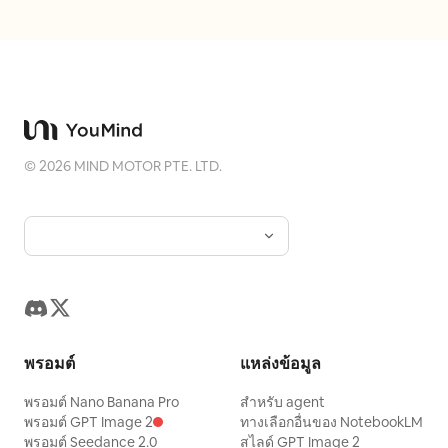
การกระเจิงแสงใต้ผิวหนังที่เป็นธรรมชาติ
ไฮไลท์แสงสะท้อนที่นุ่มนวล", "fabric": "เท็กซ์
เจอร์ผ้าทอละเอียดบนชุดออกกำลังกาย รอย
ตะเข็บที่มองเห็นได้ และรอยยับย่นจากการยืด",
"reflections_and_materials": "การสะท้อน
ของกระจกที่แม่นยำ แสงสะท้อนเลนส์จางๆ บน
©
2026
MIND MOTOR PTE. LTD.
โมดูลกล้องโทรศัพท์ ลายไม้และเส้นใยพรมที่
สมจริง", "image_quality": "ความละเอียด
8K ภาพถ่ายดิบ ความแม่นยำของสีที่สมจริง
และโฟกัสที่คมชัด" } }
พรอมต์
แหล่งข้อมูล
พรอมต์ Nano Banana Pro
สำหรับ agent
พรอมต์ GPT Image 2
ทางเลือกอื่นของ NotebookLM
พรอมต์ Seedance 2.0
สไลด์ GPT Image 2