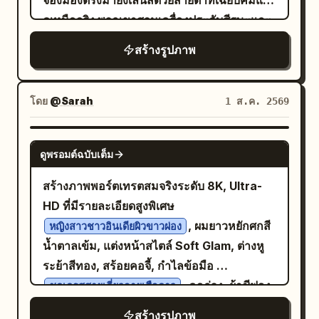
จ้องมองตรงมายังเลนส์ด้วยสายตาที่เฉียบคมและ
ดูเหนือจริง พวกเขาสวมเครื่องประดับศีรษะและ
ผ้าพันคอเชิงประติมากรรมแนวอาวองการ์ดที่ดู
สร้างรูปภาพ
เป็นไปไม่ได้ ซึ่งทำขึ้นจากใบไม้โครงร่าง
โปร่งแสง ใบไม้ที่มีเส้นใยพืชเป็นเกลียว และ
ตาข่ายอำพันออร์แกนิกที่ซ้อนทับกัน โดยบิดเป็น
โดย
@Sarah
1 ส.ค. 2569
เกลียวตามสัดส่วนทองคำ (Golden Ratio) รอบ
ศีรษะ ฉากหลังคือหอจดหมายเหตุของนักเล่นแร่
NANO BANANA PRO
ดูพรอมต์ฉบับเต็ม
แปรธาตุพฤกษศาสตร์ที่มืดมิด รกรุงรัง และเต็ม
ไปด้วยความโกลาหล ด้านหลังของตัวแบบใน
สร้างภาพพอร์ตเทรตสมจริงระดับ 8K, Ultra-
เงามืดที่แทบมองไม่เห็นคือ กองพืชแห้ง ตัวอย่าง
HD ที่มีรายละเอียดสูงพิเศษ
อำพัน และฝักเมล็ดพืชที่ดูเหมือนกระดาษแขวน
, ผมยาวหยักศกสี
หญิงสาวชาวอินเดียผิวขาวผ่อง
อยู่ สร้างพื้นที่ที่เต็มไปด้วยรายละเอียดและมี
น้ำตาลเข้ม, แต่งหน้าสไตล์ Soft Glam, ต่างหู
ความหนาแน่น แสงแบบภาพยนตร์: แสงเงา
ระย้าสีทอง, สร้อยคอจี้, กำไลข้อมือ
(Chiaroscuro) ที่มีความเปรียบต่างสูง โดยมี
, คอถ่วง, ผ้าชีฟอง
ชุดเดรสสายเดี่ยวลายเสือดาว
แสงหลักสีทองนุ่มนวลแบบ Rembrandt ส่อง
โปร่งชายไม่เท่ากัน พิงอยู่บน
สร้างรูปภาพ