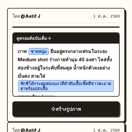
โดย
@Aatif J
1 ส.ค. 2569
NANO BANANA PRO
ดูพรอมต์ฉบับเต็ม
ภาพ
ยืนอยู่ตรงกลางเฟรมในระยะ
ชายหนุ่ม
Medium shot ร่างกายทำมุม 45 องศา ไหล่ทั้ง
สองข้างอยู่ในระดับที่สมดุล น้ำหนักตัวลงอย่าง
มั่นคง สวมใส่
ทักซิโด้กระดุมสองแถวสีดำทับเสื้อเชิ้ตสีขาวสะอาด
ตาพร้อมปกเสื้อ
ทรงผมจัดแต่งแบบ
ด้านข้างไถ
ปอมปาดัวร์ที่มีความสูงด้านบนสามนิ้ว
สร้างรูปภาพ
เฟดสั้น เห็นเท็กซ์เจอร์ของเส้นผมชัดเจนจาก
ผลิตภัณฑ์จัดแต่งทรงผมที่แข็งตัว พร้อมมีไรผม
ธรรมชาติเล็กน้อย สีหน้าดูจริงจังและเป็น
โดย
@Aatif J
1 ส.ค. 2569