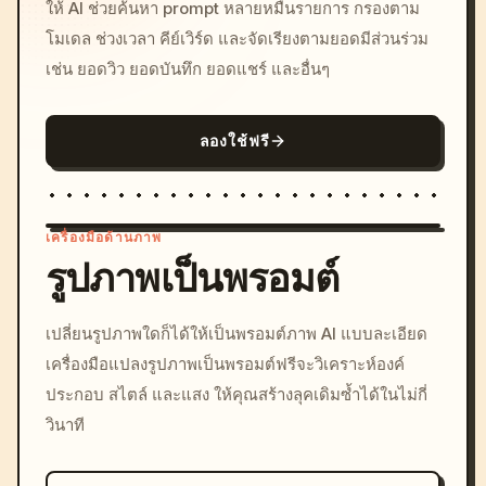
ให้ AI ช่วยค้นหา prompt หลายหมื่นรายการ กรองตาม
โมเดล ช่วงเวลา คีย์เวิร์ด และจัดเรียงตามยอดมีส่วนร่วม
เช่น ยอดวิว ยอดบันทึก ยอดแชร์ และอื่นๆ
ลองใช้ฟรี
เครื่องมือด้านภาพ
รูปภาพเป็นพรอมต์
/imagine prompt: cinemati
เปลี่ยนรูปภาพใดก็ได้ให้เป็นพรอมต์ภาพ AI แบบละเอียด
c, cyberpunk sunset, neon
เครื่องมือแปลงรูปภาพเป็นพรอมต์ฟรีจะวิเคราะห์องค์
colors, 8k --v 6.0
ประกอบ สไตล์ และแสง ให้คุณสร้างลุคเดิมซ้ำได้ในไม่กี่
วินาที