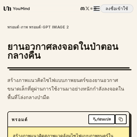
ลงชื่อเข้าใช้
YouMind
ภาพรวม
พรอมต์
›
ภาพ พรอมต์
›
GPT IMAGE 2
ยานอวกาศลงจอดในป่าตอน
กรณีการใช้งาน
กลางคืน
ทักษะ
สร้างภาพแนวคิดไซไฟแบบภาพยนตร์ของยานอวกาศ
พรอมต์
ขนาดเล็กที่ดูผ่านการใช้งานมาอย่างหนักกำลังลงจอดใน
พื้นที่โล่งกลางป่ามืด
ราคา
พรอมต์
ก่อนแปล
ดาวน์โหลด
สร้างภาพแนวคิดสภาพแวดล้อมไซไฟแบบภาพยนตร์ใน