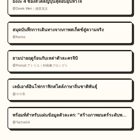
มังงะ 4 ช่องสไตล์ญี่ปุ่นสุดอบอุ่นหัวใจ
@Derek Wen｜德里克文
สมุดบันทึกการเดินทางจากภาพสเก็ตช์สู่ความจริง
@Karlos
ยามบ่ายฤดูร้อนกับเหล่าตัวละครจิบิ
@Prompt アトリエ｜AI画像プロンプト
เลย์เอาต์อินโฟกราฟิกสไตล์ภาษาถิ่นชาติพันธุ์
@小小东
พร้อมท์สำหรับแผ่นข้อมูลตัวละคร: “สร้างภาพยนตร์ระดับพรีเมียม
@TechieSA