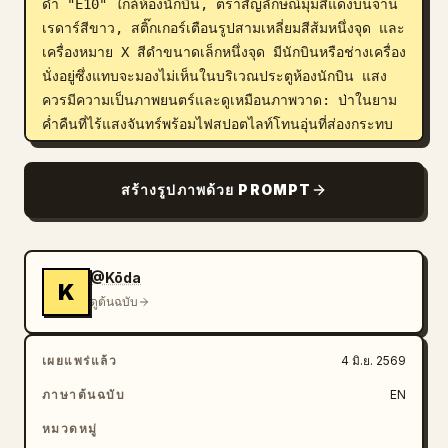
ดำ "E10" ใกล้ห้องนักบิน, ตราสัญลักษณ์มุมสีแดงบนจาน
เรดาร์สีขาว, สติ๊กเกอร์เตือนรูปสามเหลี่ยมสีส้มหนึ่งจุด และ
เครื่องหมาย X สีดำขนาดเล็กหนึ่งจุด มีนักบินหรือช่างเครื่อง
นั่งอยู่ซึ่งแทบจะมองไม่เห็นในบริเวณประตูห้องนักบิน แสง
ควรมีความเป็นภาพยนตร์และดูเหมือนภาพวาด: ป่าในยาม
ค่ำคืนที่ไร้แสงจันทร์พร้อมไฟสปอตไลท์โทนอุ่นที่ส่องกระทบ
ตัวยานและลำต้นของต้นไม้ เงาสีเขียวเข้มตัดดำ คอนทรา
สต์สูง องค์ประกอบภาพแบบภาพยนตร์ มีรายละเอียดแต่ไม่
สร้างรูปภาพด้วย PROMPT
ถึงกับสมจริงเหมือนภาพถ่าย ได้รับแรงบันดาลใจจากภาพ
แนวคิดไซไฟแอนิเมชันระดับไฮเอนด์ ใช้ 
379
 เป็น
หมายเลขด้านข้างขนาดใหญ่ที่สุด, 
E10
 เป็นป้ายรหัสสี
ดำข้างห้องนักบิน, 
ป่าเรดวู้ดมืดมิดในยามค่ำคืน
 และ 
@Kōda
K
สถานที่ลงจอดที่เงียบสงบและลึกลับ
 หลีกเลี่ยงการใส่
ดูต้นฉบับ
ข้อความที่อ่านออก หลีกเลี่ยงรถยนต์หรืออาคารสมัยใหม่ 
หลีกเลี่ยงท้องฟ้าที่สว่างในเวลากลางวัน และรักษาให้ตัวยาน
เผยแพร่แล้ว
4 มิ.ย. 2569
จอดอยู่บนพื้นและกลมกลืนไปกับพื้นที่โล่งในป่า
ภาษาต้นฉบับ
EN
หมวดหมู่