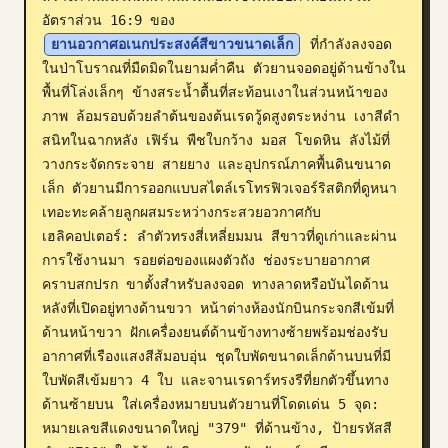
อัตราส่วน 16:9 ของ 
บล็อก
ยานอวกาศอเนกประสงค์สีขาวขนาดเล็ก
 ที่กำลังลงจอด
ในป่าโบราณที่มืดมิดในยามค่ำคืน ตัวยานจอดอยู่ด้านข้างใน
อัปเดต
พื้นที่โล่งเล็กๆ ข้างสระน้ำตื้นที่สะท้อนเงาในส่วนหน้าของ
ภาพ ล้อมรอบด้วยลำต้นของต้นเรดวู้ดสูงตระหง่าน เงาสีดำ
สนิทในฉากหลัง เฟิร์น พืชใบกว้าง มอส โขดหิน ลังไม้ที่
วางกระจัดกระจาย สายยาง และอุปกรณ์ภาคพื้นดินขนาด
เล็ก ตัวยานมีการออกแบบสไตล์เรโทรฟิวเจอร์ริสติกที่ดูหนา
เทอะทะคล้ายลูกผสมระหว่างกระสวยอวกาศกับ
เฮลิคอปเตอร์: ลำตัวทรงสี่เหลี่ยมมน สีขาวที่ดูเก่าและผ่าน
การใช้งานมา รอยต่อของแผงตัวถัง ช่องระบายอากาศ 
คราบสกปรก ขาตั้งสำหรับลงจอด ทางลาดหรือบันไดด้าน
หลังที่เปิดอยู่ทางด้านขวา หน้าต่างห้องนักบินกระจกสีเข้มที่
ด้านหน้าขวา ฝักเครื่องยนต์ด้านข้างทางซ้ายพร้อมช่องรับ
อากาศที่เรืองแสงสีส้มอบอุ่น ชุดใบพัดขนาดเล็กด้านบนที่มี
ใบพัดสีเข้มยาว 4 ใบ และจานเรดาร์ทรงรีที่ยกตัวขึ้นทาง
ด้านซ้ายบน ใส่เครื่องหมายบนตัวยานที่โดดเด่น 5 จุด: 
หมายเลขสีแดงขนาดใหญ่ "379" ที่ด้านข้าง, ป้ายรหัสสี