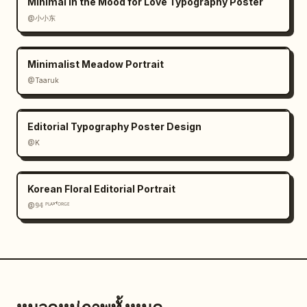
Minimal In the Mood for Love Typography Poster
@小小东
Minimalist Meadow Portrait
@Taaruk
Editorial Typography Poster Design
@K
Korean Floral Editorial Portrait
@𝟡𝟜 ᴾᴸᴬʸᶠᴼᴿᴳᴱ