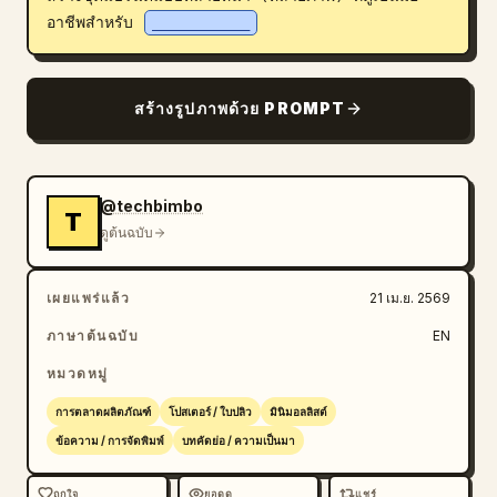
อาชีพสำหรับ 
___________
บล็อก
อัปเดต
สร้างรูปภาพด้วย PROMPT
@techbimbo
T
ดูต้นฉบับ
เผยแพร่แล้ว
21 เม.ย. 2569
ภาษาต้นฉบับ
EN
หมวดหมู่
การตลาดผลิตภัณฑ์
โปสเตอร์ / ใบปลิว
มินิมอลลิสต์
ข้อความ / การจัดพิมพ์
บทคัดย่อ / ความเป็นมา
ถูกใจ
ยอดดู
แชร์