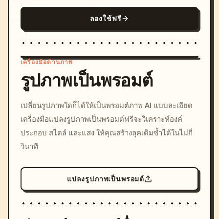
ลองใช้ฟรี
เครื่องมือด้านภาพ
รูปภาพเป็นพรอมต์
/imagine prompt: cinemati
เปลี่ยนรูปภาพใดก็ได้ให้เป็นพรอมต์ภาพ AI แบบละเอียด
c, cyberpunk sunset, neon
เครื่องมือแปลงรูปภาพเป็นพรอมต์ฟรีจะวิเคราะห์องค์
colors, 8k --v 6.0
ประกอบ สไตล์ และแสง ให้คุณสร้างลุคเดิมซ้ำได้ในไม่กี่
วินาที
แปลงรูปภาพเป็นพรอมต์