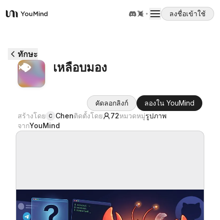
ลงชื่อเข้าใช้
YouMind
ภาพรวม
ทักษะ
เหลือบมอง
กรณีการใช้งาน
คัดลอกลิงก์
ลองใน YouMind
ทักษะ
สร้างโดย
Chen
ติดตั้งโดย
72
หมวดหมู่
รูปภาพ
C
จาก
YouMind
พรอมต์
ราคา
ดาวน์โหลด