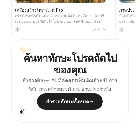
เครื่องสร้างไพ่ทาโรต์ Pro
ภาพประกอบ
สร้างไพ่ทาโรต์ในสไตล์อาร์ตตกแต่งวินเทจอันประณีต ใช้
ป้อนหัวข้อ
เป็นวอลเปเปอร์มือถือได้โดยตรง บอกธีมที่ชื่นชอบ (เช่น
บรรณาธิการสไ
เทพนิยายนอร์ส, IP อนิเมะ/เกม) หรือระบุไพ่ที่ต้องการ ก็จะ
อย่างแม่นยำ:
0
1k
S
黄
ได้ภาพไพ่ทาโรต์ที่มีสไตล์เป็นหนึ่งเดียวกันและความ
ด้วยน้ำเงินห
หมายงดงาม รองรับทั้งชุด 78 ใบ, ชุดย่อย หรือเลือกไม่กี่
ภาพเดียว พื้
ใบได้ตามใจ ภาพประณีตและดูดี ไม่มีความหยาบแบบ
เหมาะสำหรั
ภาพ AI พลาสติก รองรับการทำงานร่วมกับงานตาม
และจดหมาย
ค้นหาทักษะโปรดถัดไป
กำหนดเวลาของ YouMind เพื่อสุ่มไพ่และตีความให้
อัตโนมัติทุกเช้า (ต้องตั้งค่างานตามกำหนดเวลาเอง)
ของคุณ
สำรวจทักษะ AI ที่คัดสรรเพิ่มเติมสำหรับการ
วิจัย การสร้างสรรค์ และงานประจำวัน
สำรวจทักษะทั้งหมด