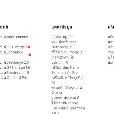
มและเมือง
กภาพถ่าย
แพร่
สุดท้ายจะ
วกันก็สร้าง
กันที่ด้าน
อมต์
แหล่งข้อมูล
ผลิ
ลักษณ์ทาง
อมต์ Nano Banana
สำหรับ agent
สกิ
o
ทางเลือกอื่นของ
ส่ว
อมต์ GPT Image 2
NotebookLM
แอ
อมต์ Seedance
สไลด์ GPT Image 2
รา
Markdown เป็น
บล็
อมต์ Seedance 2.0
บทความ 𝕏
อัป
อมต์ GPT Image 1.5
เปรียบเทียบ Nano
อมต์ Seedream 4.5
Banana 2 กับ Pro
มต์ Gemini 3 Pro
เครื่องมือแก้ไขรูปด้วย
AI
พรอมต์แก้ไขรูปภาพ
ด้วย AI
รูปภาพเป็นพรอมต์
โค้ชอาชีพ Lenny
แบบทดสอบบุคลิกภาพ
ABTI