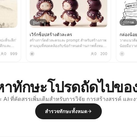
รูปภาพ
รูปภาพ
เวิร์กช็อปสร้างตัวละคร
กล่องน้
ปะที่ระลึก'
สร้างการ์ดตัวละครและ prompt สำหรับสร้างภาพ
วาดแนวคิ
นทึกและ
สามมุมที่สอดคล้องกับข้อกำหนดด้านภาพทั้งหมด
น้อยมือวาด
ถูกแก้ไข
ของโปรเจกต์ 'โลกจุลภาคของผลไม้' พร้อมทั้ง
บทความ บล็
0
999
0
200
鲜
十
นที่แสงและ
สร้างภาพและตรวจสอบตามรายการตรวจสอบ
AI ระเบียบ
่งความทรง
ด้วยตนเอง การใช้ทักษะนี้ช่วยหลีกเลี่ยงการสิ้น
อยู่เสมอ แ
ปสเตอร์
เปลืองเครดิตในระหว่างกระบวนการสร้างภาพได้
การรวบรวม 
นน้อย ขอบ
อย่างเหมาะสม
ต่อ
บา เพื่อสกัด
หาทักษะโปรดถัดไปขอ
ิวน้ำ ถนน
า ทำให้ตัว
ก ภาพรวม
 AI ที่คัดสรรเพิ่มเติมสำหรับการวิจัย การสร้างสรรค์ และ
ผิวแบบภาพ
ับ โดยใช้
สำรวจทักษะทั้งหมด
สีอบอุ่นอิ่ม
ื่อเหมาะสม
ี่ยมกวี และ
มสนใจ
อล ชุด