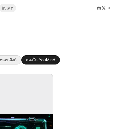
อัปเดต
ัดลอกลิงก์
ลองใน YouMind