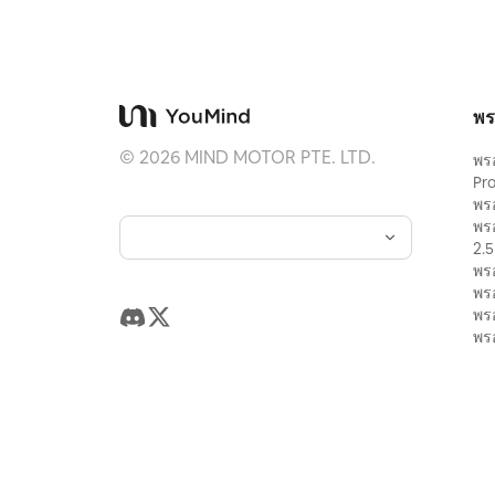
ภาพถ่ายที่ระลึก โปสเตอร์สถาปัตยกรร
ภาพถ่ายบรรณาธิการแนวนามธรรม ป
สไตล์แกลเลอรี และชุดภาพสำหรับการ
กระจายบนมือถืออย่าง Douyin ผลงาน
คงเนื้อหาจริงของภาพต้นฉบับ ขณะเดีย
'รอยความทรงจำ' ที่มีความเป็นชุดเดียว
พร
ล่าง ทำให้แต่ละภาพมีอารมณ์และเอก
ภาพที่ขยายได้
©
2026
MIND MOTOR PTE. LTD.
พร
Pr
พร
พร
2.5
พร
พร
พร
พรอ