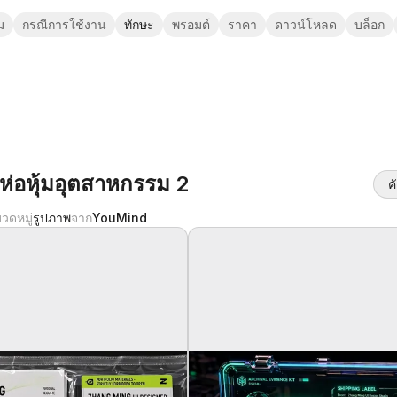
ม
กรณีการใช้งาน
ทักษะ
พรอมต์
ราคา
ดาวน์โหลด
บล็อก
ห่อหุ้มอุตสาหกรรม 2
ค
วดหมู่
รูปภาพ
จาก
YouMind