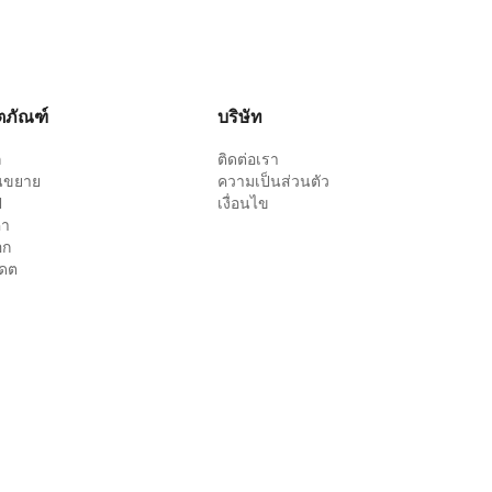
ตภัณฑ์
บริษัท
ล
ติดต่อเรา
นขยาย
ความเป็นส่วนตัว
ป
เงื่อนไข
คา
อก
เดต