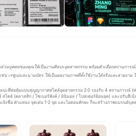
ูลส่วนบุคคลของคุณให้เป็นงานศิลปะอุตสาหกรรม พร้อมตัวเลือกสถานการณ์
ช่น เรซูเม่และนามบัตร ให้เป็นผลงานภาพที่ทั้งใช้งานได้จริงและสวยงาม 
ลปะที่ห่อหุ้มแบบสุญญากาศสไตล์อุตสาหกรรม 2.0 รองรับ 4 สถานการณ์ (ห่อห
 สไตล์ (คลาสสิก / ไซเบอร์พังค์ / มินิมอล / โปสเตอร์ย้อนยุค) และปรับสีเ
ยงแจ้งชื่อ ตำแหน่ง จุดเด่น 1-2 จุด และไอคอนทักษะ ก็จะสร้างภาพแบรนด์บุค