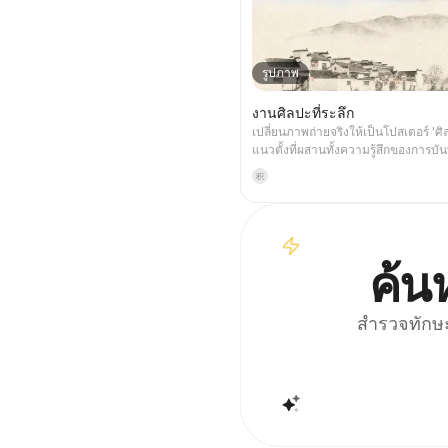
รูปภาพ
งานศิลปะที่ระลึก
เปลี่ยนภาพถ่ายจริงให้เป็นโปสเตอร์ 'ศิล
แนวตั้งที่ผสานทั้งความรู้สึกของการบั
ศิลปะ: ส่วนบนคงภาพถ่ายต้นฉบับที่ไม่
积
ส่วนล่างใช้พื้นผิวกระดาษอบอุ่นหรือพื้
เงาที่ควบคุม เพื่อบีบอัดเป็นรูปทรงแห
จำจากภาพ มันไม่ใช่ภาพประกอบหรือโ
ตกแต่งธรรมดา แต่ใช้บล็อกหมึกจำนว
ที่นุ่มนวล ช่องว่างที่ตัด และเส้นที่บางเ
ค้น
ความสัมพันธ์ของสถาปัตยกรรม เมือง ผ
ขนาดของมนุษย์ เส้นขอบฟ้า และแสงเง
แบบยังคงจดจำได้แม้ในภาพขนาดเล็
สำรวจทักษะ
เน้นความรู้สึกสงบ ควบคุม และมีพื้น
พิมพ์สมัยใหม่ สีสันถูกดึงจากภาพต้นฉบ
สีน้ำเงินเข้ม ดำหมึก เขียวเทา สีหิน หรือ
ต่ำ และเพิ่มเครื่องหมายอบอุ่นเล็กๆ เม
โดยปกติแล้วชื่อจะถูกวางไว้เล็กมาก เป
เหมือนป้ายนิทรรศการ ไม่ได้แย่งควา
เหมาะสำหรับสร้างโปสเตอร์ศิลปะมินิม