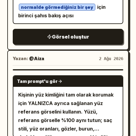
ayakkabılar var. Yumuşak bulutlu gün
için
normalde görmediğiniz bir şey
ışığı, mat gri renk paleti, minimal arka
birinci şahıs bakış açısı
plan, lüks sokak modası estetiği, üst
düzey moda kampanyası, temiz
Görsel oluştur
kompozisyon, doğal cilt tonları, gerçekçi
kumaş dokuları, sığ alan derinliği, tam
boy çekim, 85mm lens, fotogerçekçi,
Yazan:
@Aiza
2 Ağu 2026
ultra detaylı, sinematik aydınlatma,
Vogue editoryal kalitesi, 8K.
NANO BANANA PRO
Tam prompt'u gör
Kişinin yüz kimliğini tam olarak korumak
için YALNIZCA ayrıca sağlanan yüz
referans görselini kullanın. Yüzü,
referans görselle %100 aynı tutun; saç
stili, yüz oranları, gözler, burun,