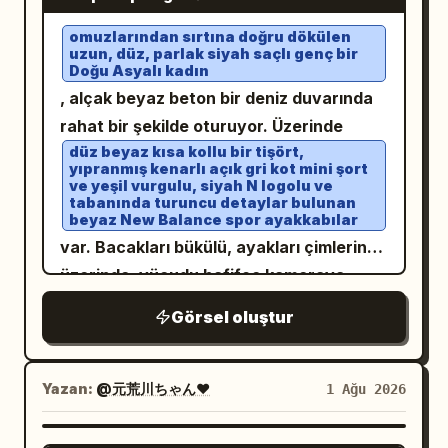
gülümseme var. Kişi, tamamen yoğun,
alnına, burun köprüsüne ve ayarlama
ıslak teraryum yosunu ve çiçek açan
omuzlarından sırtına doğru dökülen
yapan ellerinin eklemlerine parlak,
uzun, düz, parlak siyah saçlı genç bir
pembe bitkilerden oluşan dev bir
belirgin vurgular düşürürken; çenesinin
Doğu Asyalı kadın
timsahın devasa, hiper-gerçekçi burnuna
altında, çene hattı boyunca ve
, alçak beyaz beton bir deniz duvarında
yaslanmış durumda. Bu sürreal unsur,
smokininin kıvrımlarının derinliklerinde,
rahat bir şekilde oturuyor. Üzerinde
damlayan suları ve karmaşık organik
nötr bir ortam dolgusuyla dengelenmiş
düz beyaz kısa kollu bir tişört,
ağırlığıyla yüksek bütçeli bir pratik efekt
yıpranmış kenarlı açık gri kot mini şort
keskin, kısa ve derin siyah gölgeler
ve yeşil vurgulu, siyah N logolu ve
gibi hissettiriyor. Ortam, steril, mat
tabanında turuncu detaylar bulunan
oluşturuyor. Hızlı enstantane hızı, f/2.8
beyaz New Balance spor ayakkabılar
pastel pembe dikişsiz bir stüdyo fonu.
diyafram açıklığı ve ISO 400 kullanılarak
var. Bacakları bükülü, ayakları çimlerin
Aydınlatma, terli cilt üzerinde yoğun
doğrudan bakış açısıyla çekilen dijital
üzerinde, vücudu hafifçe kameraya
speküler parlamalar yaratan sert,
fotoğrafçılık, minimum dijital gürültüyle
dönük, başı eğik, gözleri hafifçe kapalı ve
doğrudan ring-flaş tarzında; yüz hatlarını
Görsel oluştur
özne üzerinde keskin bir odak elde
nazik, rahat bir gülümseme içinde.
belirginleştirmek için hafif Rembrandt
ediyor. Paparazzi etkili gerçekçi
Ön planda yer yer yeşil çimler ve dokulu
yönlü dolgu ışığı ile birleştirilmiş. 70mm
beyaz beton bariyer görülüyor. Arka
editoryal tarz, keskin siyah beyaz
Yazan:
@元荒川ちゃん❤
1 Ağu 2026
planda koyu gri taşlarla kaplı kayalık
lens ile f/5.6 diyaframda Hasselblad
dönüşümü, yoğunlaştırılmış siyahlar ve
bir kıyı şeridi, bulutlu bir gökyüzü
H6D-100c ile çekildi. Ham gözenek
altında hafif okyanus dalgaları, uzakta
yüksek netlik ile post prodüksiyonda
yeşil ormanlık tepeler ve dağlar ile sol
NANO BANANA PRO