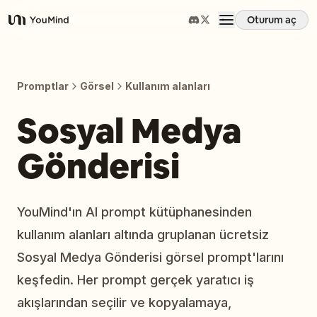
Oturum aç
YouMind
Genel Bakış
Promptlar
Görsel
Kullanım alanları
Kullanım Senaryoları
Sosyal Medya
Gönderisi
Beceriler
İstemler
YouMind'ın AI prompt kütüphanesinden
kullanım alanları altında gruplanan ücretsiz
Fiyatlandırma
Sosyal Medya Gönderisi görsel prompt'larını
keşfedin. Her prompt gerçek yaratıcı iş
İndir
akışlarından seçilir ve kopyalamaya,