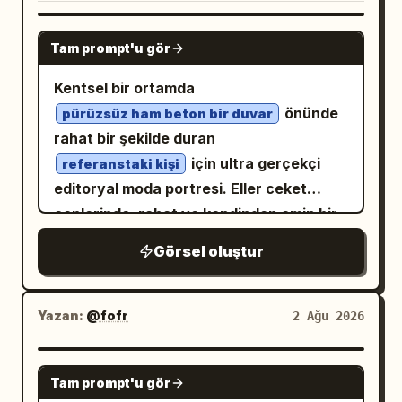
NANO BANANA PRO
Tam prompt'u gör
Kentsel bir ortamda
önünde
pürüzsüz ham beton bir duvar
rahat bir şekilde duran
için ultra gerçekçi
referanstaki kişi
editoryal moda portresi. Eller ceket
ceplerinde, rahat ve kendinden emin bir
ifadeyle doğrudan kameraya bakıyor.
Görsel oluştur
Üzerinde
siyah kapüşonlu sweatshirt ve siyah
tişört üzerine siyah oversize deri
Yazan:
@fofr
2 Ağu 2026
bomber ceket
, hafif soluk dokulu bol siyah kargo
pantolon, gümüş zincir aksesuar ve
NANO BANANA PRO
Tam prompt'u gör
siyah-beyaz düşük bilekli spor