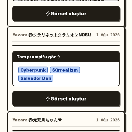
dudaklar, gülümseme ve genel kimliği
mükemmel şekilde eşleştirin. Bu sahneyi,
Görsel oluştur
hiçbir yaratıcı değişiklik yapmadan, insan
gücünün yettiği en yakın şekilde yeniden
oluşturun.
Yazan:
@クラリネットクラリオンNOBU
1 Ağu 2026
renkli bir dış mekan çizgi film duvar
resminin yanında duran genç bir kadın
NANO BANANA PRO
. Üzerinde
Tam prompt'u gör
beyaz bir crop top üzerine giyilmiş açık
mavi büyük beden çizgili bir gömlek,
Cyberpunk
Sürrealizm
bol krem rengi jogger pantolon, beyaz
spor ayakkabılar ve uyumlu mavi bir
Salvador Dali
omuz çantası
var. Sol kolu, tıpkı referanstaki gibi duvar
resmine dokunacak şekilde havada, sağ
Görsel oluştur
eli ise doğal bir şekilde cebinin içinde
duruyor. Vücut duruşu, bacak
Yazan:
@元荒川ちゃん❤
1 Ağu 2026
pozisyonu, ayak yerleşimi, kol açısı,
omuz konumu, baş eğimi, yüz ifadesi, göz