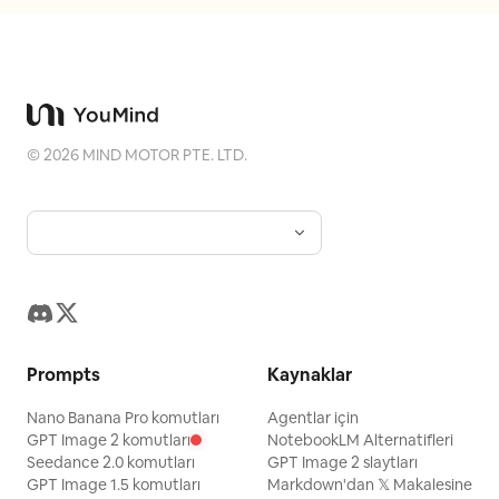
karanlık, derinlemesine tıkış tıkış bir
botanik simyacı arşivi.", "surfaces":
"Kurumuş bitkiler, kırılgan kağıtsı
yapraklar, gölgede gizlenmiş cam
kehribar şişeler.", "depth": "Derin,
©
2026
MIND MOTOR PTE. LTD.
gölgeli alan derinliği. Arka plan yoğun bir
şekilde dolu ancak mutlak karanlığa
gömülüyor.", "atmosphere": "Tozlu,
kuru, antik, sessiz. Ağır gölge.",
"lens_interaction": "Kaotik arka plan
öğelerinde yumuşak bokeh, ön plandaki
yaprak damarlarında keskin mikro
Prompts
Kaynaklar
kontrast."}, "lighting": {"key": "Hafifçe
Nano Banana Pro komutları
yukarıdan ve sağdan yumuşak, yönlü
Agentlar için
GPT Image 2 komutları
NotebookLM Alternatifleri
altın rengi ana ışık (Rembrandt stili).",
Seedance 2.0 komutları
GPT Image 2 slaytları
"fill": "Başlığın en karanlık gölgelerinde
GPT Image 1.5 komutları
Markdown'dan 𝕏 Makalesine