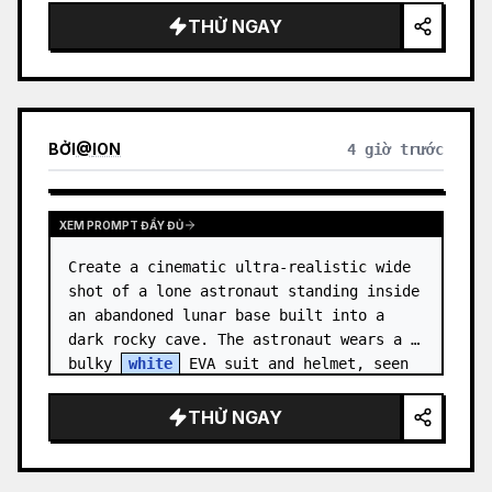
accents, glowing cyan energy details,…
THỬ NGAY
BỞI
@
ION
4 giờ trước
XEM PROMPT ĐẦY ĐỦ
Create a cinematic ultra-realistic wide 
shot of a lone astronaut standing inside 
an abandoned lunar base built into a 
dark rocky cave. The astronaut wears a 
bulky 
white
 EVA suit and helmet, seen 
from behind and sligh…
THỬ NGAY