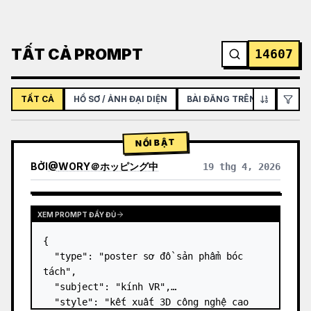
TẤT CẢ PROMPT
14607
TẤT CẢ
HỒ SƠ / ẢNH ĐẠI DIỆN
BÀI ĐĂNG TRÊN MẠNG XÃ H
NỔI BẬT
BỞI
@
WORY＠ホッピング中
19 thg 4, 2026
XEM PROMPT ĐẦY ĐỦ
{

  "type": "poster sơ đồ sản phẩm bóc 
tách",

  "subject": "kính VR",

  "style": "kết xuất 3D công nghệ cao 