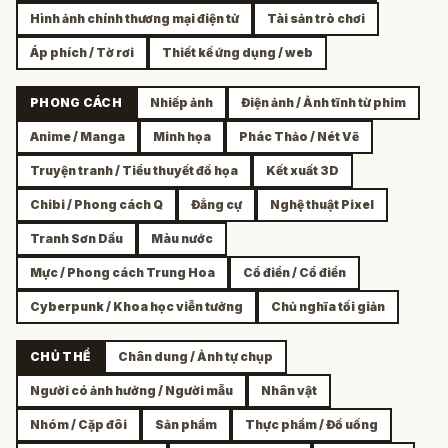
Hình ảnh chính thương mại điện tử
Tài sản trò chơi
Áp phích / Tờ rơi
Thiết kế ứng dụng / web
PHONG CÁCH
Nhiếp ảnh
Điện ảnh / Ảnh tĩnh từ phim
Anime / Manga
Minh họa
Phác Thảo / Nét Vẽ
Truyện tranh / Tiểu thuyết đồ họa
Kết xuất 3D
Chibi / Phong cách Q
Đẳng cự
Nghệ thuật Pixel
Tranh Sơn Dầu
Màu nước
Mực / Phong cách Trung Hoa
Cổ điển / Cổ điển
Cyberpunk / Khoa học viễn tưởng
Chủ nghĩa tối giản
CHỦ THỂ
Chân dung / Ảnh tự chụp
Người có ảnh hưởng / Người mẫu
Nhân vật
Nhóm / Cặp đôi
Sản phẩm
Thực phẩm / Đồ uống