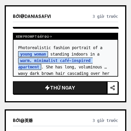
BỞI
@
DANIASAFVI
3 giờ trước
XEM PROMPT ĐẦY ĐỦ
Photorealistic fashion portrait of a 
young woman
 standing indoors in a 
warm, minimalist café-inspired 
apartment
. She has long, voluminous 
wavy dark brown hair cascading over her 
shoulders,…
THỬ NGAY
BỞI
@
英爺
3 giờ trước