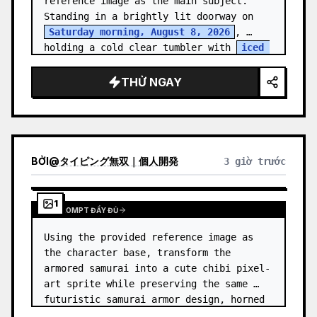
reference image as the main subject. 
Standing in a brightly lit doorway on 
Saturday morning, August 8, 2026
, 
holding a cold clear tumbler with 
iced 
fruit tea
…
THỬ NGAY
BỞI
@
タイピング無双｜個人開発
3 giờ trước
1
XEM PROMPT ĐẦY ĐỦ
Using the provided reference image as 
the character base, transform the 
armored samurai into a cute chibi pixel-
art sprite while preserving the same 
futuristic samurai armor design, horned 
helmet, black/teal/magenta color 