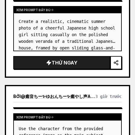
XEM PROMPT ĐẦY ĐỦ
Create a realistic, cinematic summer 
photo of a cheerful Japanese high school 
girl sitting casually on the polished 
wooden veranda of a traditional Japanese 
house, framed by open sliding glass-and-
wood doors. She wears a white sailor-
style school uniform top w…
THỬ NGAY
BỞI
@
癒音ちー✨ゆおんちー✨癒やし声ASMRとAI
3 giờ trước
XEM PROMPT ĐẦY ĐỦ
Use the character from the provided 