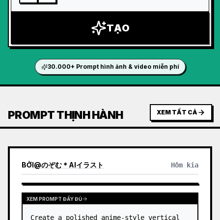
TẠO
30.000+ Prompt hình ảnh & video miễn phí
PROMPT THỊNH HÀNH
XEM TẤT CẢ
BỞI
@
のぞむ＊AIイラスト
Hôm kia
XEM PROMPT ĐẦY ĐỦ
Create a polished anime-style vertical 