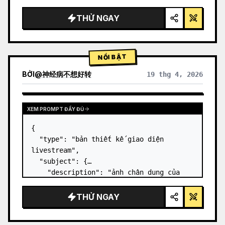
gọn gàng, ánh sáng studio, các điểm nhấn 
phát sáng",

THỬ NGAY
  "background": "{argument 
name=\"background color\" 
default=\"gradient tím và xanh dương dịu 
NỔI BẬT
nhẹ\"…
BỞI
@
神经病不想好转
19 thg 4, 2026
XEM PROMPT ĐẦY ĐỦ
{

  "type": "bản thiết kế giao diện 
livestream",

  "subject": {

    "description": "ảnh chân dung của 
Elon Musk
, đang mỉm cười, mặc áo phông 
đen có in hình sơ đồ kỹ thuật màu 
THỬ NGAY
trắng",

    "background": "bên trái hiển th…