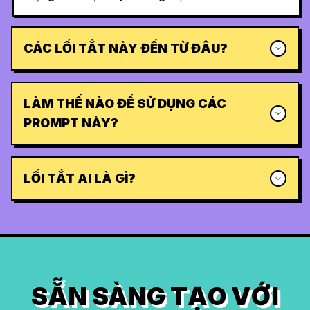
CÁC LỐI TẮT NÀY ĐẾN TỪ ĐÂU?
LÀM THẾ NÀO ĐỂ SỬ DỤNG CÁC
PROMPT NÀY?
LỐI TẮT AI LÀ GÌ?
SẴN SÀNG TẠO VỚI