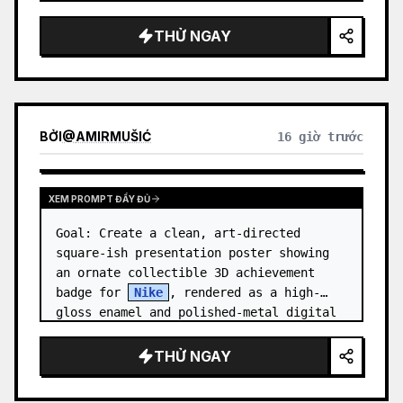
dreamy refined atmosphere. Center the 
composition on an enormous white jade 
THỬ NGAY
and pale a…
BỞI
@
AMIRMUŠIĆ
16 giờ trước
XEM PROMPT ĐẦY ĐỦ
Goal: Create a clean, art-directed 
square-ish presentation poster showing 
an ornate collectible 3D achievement 
badge for 
Nike
, rendered as a high-
gloss enamel and polished-metal digital 
medal.

THỬ NGAY
Canvas: Wide 16:9 white stu…