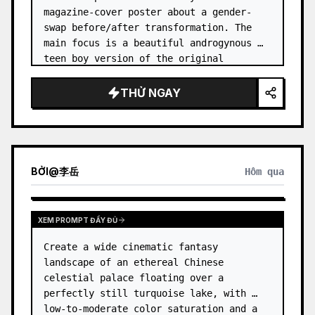
magazine-cover poster about a gender-
swap before/after transformation. The 
main focus is a beautiful androgynous 
teen boy version of the original 
character, posed large on the right side 
like a fashion magazine cover, wit…
THỬ NGAY
BỞI
@
李岳
Hôm qua
XEM PROMPT ĐẦY ĐỦ
Create a wide cinematic fantasy 
landscape of an ethereal Chinese 
celestial palace floating over a 
perfectly still turquoise lake, with 
low-to-moderate color saturation and a 