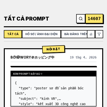
TẤT CẢ PROMPT
14607
TẤT CẢ
HỒ SƠ / ẢNH ĐẠI DIỆN
BÀI ĐĂNG TRÊN MẠNG XÃ H
NỔI BẬT
BỞI
@
WORY＠ホッピング中
19 thg 4, 2026
XEM PROMPT ĐẦY ĐỦ
{

  "type": "poster sơ đồ sản phẩm bóc 
tách",

  "subject": "kính VR",

  "style": "kết xuất 3D công nghệ cao 