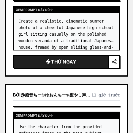
XEM PROMPT ĐẦY ĐỦ
Create a realistic, cinematic summer 
photo of a cheerful Japanese high school 
girl sitting casually on the polished 
wooden veranda of a traditional Japanese 
house, framed by open sliding glass-and-
wood doors. She wears a white sailor-
style school uniform top w…
THỬ NGAY
BỞI
@
癒音ちー✨ゆおんちー✨癒やし声ASMRとAI
11 giờ trước
XEM PROMPT ĐẦY ĐỦ
Use the character from the provided 