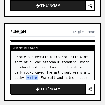
accents, glowing cyan energy details,…
THỬ NGAY
BỞI
@
ION
12 giờ trước
XEM PROMPT ĐẦY ĐỦ
Create a cinematic ultra-realistic wide 
shot of a lone astronaut standing inside 
an abandoned lunar base built into a 
dark rocky cave. The astronaut wears a 
bulky 
white
 EVA suit and helmet, seen 
from behind and sligh…
THỬ NGAY