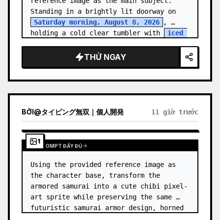
reference image as the main subject. 
Standing in a brightly lit doorway on 
Saturday morning, August 8, 2026
, 
holding a cold clear tumbler with 
iced 
fruit tea
…
THỬ NGAY
BỞI
@
タイピング無双｜個人開発
11 giờ trước
1
XEM PROMPT ĐẦY ĐỦ
Using the provided reference image as 
the character base, transform the 
armored samurai into a cute chibi pixel-
art sprite while preserving the same 
futuristic samurai armor design, horned 
helmet, black/teal/magenta color 