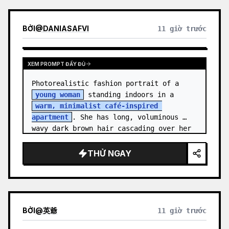
BỞI
@
DANIASAFVI
11 giờ trước
XEM PROMPT ĐẦY ĐỦ
Photorealistic fashion portrait of a 
young woman
 standing indoors in a 
warm, minimalist café-inspired 
apartment
. She has long, voluminous 
wavy dark brown hair cascading over her 
shoulders,…
THỬ NGAY
BỞI
@
英爺
11 giờ trước