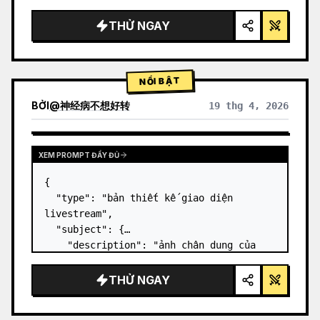
gọn gàng, ánh sáng studio, các điểm nhấn 
phát sáng",

THỬ NGAY
  "background": "{argument 
name=\"background color\" 
default=\"gradient tím và xanh dương dịu 
NỔI BẬT
nhẹ\"…
BỞI
@
神经病不想好转
19 thg 4, 2026
XEM PROMPT ĐẦY ĐỦ
{

  "type": "bản thiết kế giao diện 
livestream",

  "subject": {

    "description": "ảnh chân dung của 
Elon Musk
, đang mỉm cười, mặc áo phông 
đen có in hình sơ đồ kỹ thuật màu 
THỬ NGAY
trắng",

    "background": "bên trái hiển th…