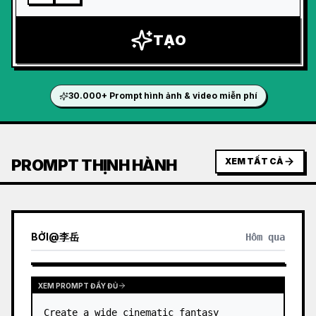
TẠO
30.000+ Prompt hình ảnh & video miễn phí
PROMPT THỊNH HÀNH
XEM TẤT CẢ
BỞI
@
李岳
Hôm qua
XEM PROMPT ĐẦY ĐỦ
Create a wide cinematic fantasy 