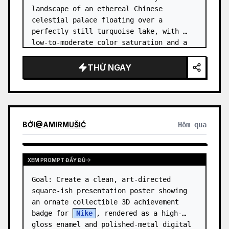
landscape of an ethereal Chinese 
celestial palace floating over a 
perfectly still turquoise lake, with 
low-to-moderate color saturation and a 
dreamy refined atmosphere. Center the 
composition on an enormous white jade 
THỬ NGAY
and pale a…
BỞI
@
AMIRMUŠIĆ
Hôm qua
XEM PROMPT ĐẦY ĐỦ
Goal: Create a clean, art-directed 
square-ish presentation poster showing 
an ornate collectible 3D achievement 
badge for 
Nike
, rendered as a high-
gloss enamel and polished-metal digital 