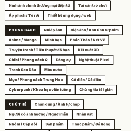
Hình ảnh chính thương mại điện tử
Tài sản trò chơi
Áp phích / Tờ rơi
Thiết kế ứng dụng / web
PHONG CÁCH
Nhiếp ảnh
Điện ảnh / Ảnh tĩnh từ phim
Anime / Manga
Minh họa
Phác Thảo / Nét Vẽ
Truyện tranh / Tiểu thuyết đồ họa
Kết xuất 3D
Chibi / Phong cách Q
Đẳng cự
Nghệ thuật Pixel
Tranh Sơn Dầu
Màu nước
Mực / Phong cách Trung Hoa
Cổ điển / Cổ điển
Cyberpunk / Khoa học viễn tưởng
Chủ nghĩa tối giản
CHỦ THỂ
Chân dung / Ảnh tự chụp
Người có ảnh hưởng / Người mẫu
Nhân vật
Nhóm / Cặp đôi
Sản phẩm
Thực phẩm / Đồ uống