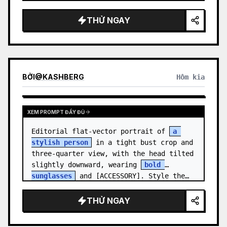
medal.

THỬ NGAY
Canvas: Wide 16:9 white stu…
BỞI
@
KASHBERG
Hôm kia
XEM PROMPT ĐẦY ĐỦ
Editorial flat-vector portrait of 
a 
stylish person
 in a tight bust crop and 
three-quarter view, with the head tilted 
slightly downward, wearing 
bold 
sunglasses
 and [ACCESSORY]. Style the…
THỬ NGAY