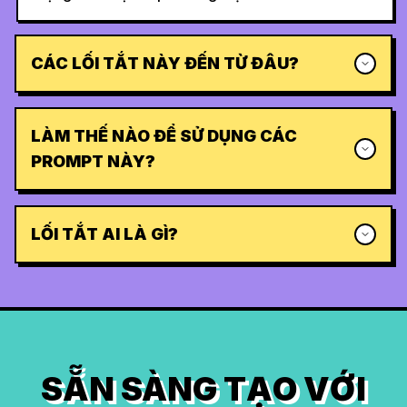
CÁC LỐI TẮT NÀY ĐẾN TỪ ĐÂU?
LÀM THẾ NÀO ĐỂ SỬ DỤNG CÁC
PROMPT NÀY?
LỐI TẮT AI LÀ GÌ?
SẴN SÀNG TẠO VỚI