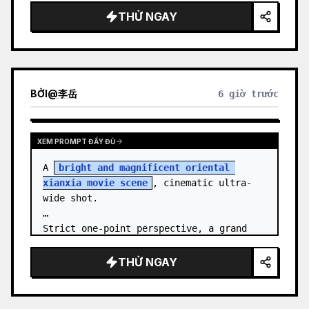
THỬ NGAY
BỞI
@
李岳
6 giờ trước
XEM PROMPT ĐẦY ĐỦ
A 
bright and magnificent oriental 
xianxia movie scene
, cinematic ultra-
wide shot.

Strict one-point perspective, a grand 
heavenly staircase paved with light 
golden jade, passing through the sea of 
THỬ NGAY
clouds from the bottom…