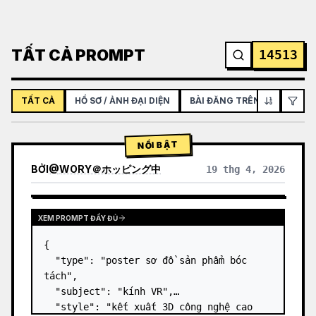
TẤT CẢ PROMPT
14513
TẤT CẢ
HỒ SƠ / ẢNH ĐẠI DIỆN
BÀI ĐĂNG TRÊN MẠNG XÃ H
NỔI BẬT
BỞI
@
WORY＠ホッピング中
19 thg 4, 2026
XEM PROMPT ĐẦY ĐỦ
{

  "type": "poster sơ đồ sản phẩm bóc 
tách",

  "subject": "kính VR",

  "style": "kết xuất 3D công nghệ cao 