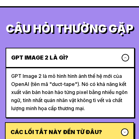
CÂU HỎI THƯỜNG GẶP
GPT IMAGE 2 LÀ GÌ?
GPT Image 2 là mô hình hình ảnh thế hệ mới của
OpenAI (tên mã "duct-tape"). Nó có khả năng kết
xuất văn bản hoàn hảo từng pixel bằng nhiều ngôn
ngữ, tính nhất quán nhân vật không tì vết và chất
lượng minh họa cấp thương mại.
CÁC LỐI TẮT NÀY ĐẾN TỪ ĐÂU?