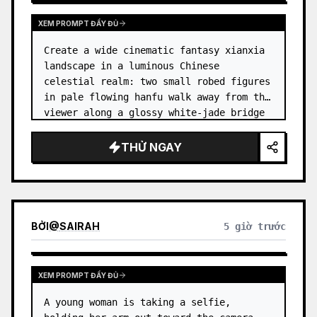
XEM PROMPT ĐẦY ĐỦ
Create a wide cinematic fantasy xianxia 
landscape in a luminous Chinese 
celestial realm: two small robed figures 
in pale flowing hanfu walk away from the 
viewer along a glossy white-jade bridge 
toward an enormous ornate palace gate 
rising from a mirror-still l…
THỬ NGAY
BỞI
@
SAIRAH
5 giờ trước
XEM PROMPT ĐẦY ĐỦ
A young woman is taking a selfie, 