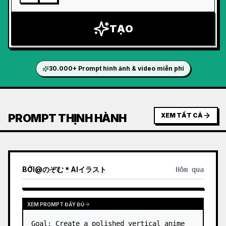
TẠO
30.000+ Prompt hình ảnh & video miễn phí
PROMPT THỊNH HÀNH
XEM TẤT CẢ
BỞI
@
のぞむ＊AIイラスト
Hôm qua
XEM PROMPT ĐẦY ĐỦ
Goal: Create a polished vertical anime 