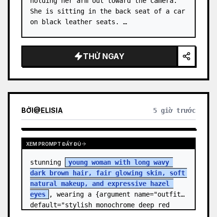
holding her arm out toward the camera. 
She is sitting in the back seat of a car 
on black leather seats. …
THỬ NGAY
BỞI
@
ELISIA
5 giờ trước
XEM PROMPT ĐẦY ĐỦ
stunning 
young woman with long wavy 
dark brown hair, fair glowing skin, soft 
natural makeup, and expressive hazel 
eyes
, wearing a {argument name="outfit" 
default="stylish monochrome deep red 
streetwear outfit consisting of a…