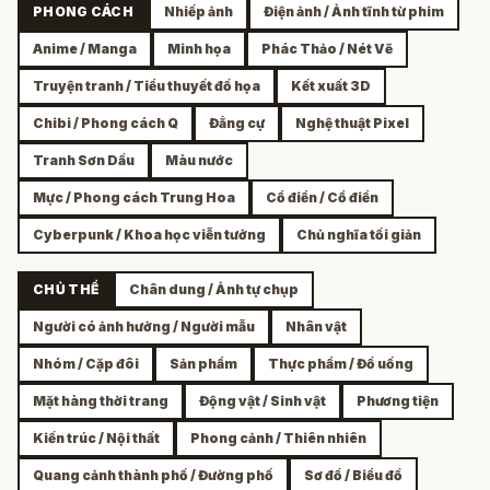
PHONG CÁCH
Nhiếp ảnh
Điện ảnh / Ảnh tĩnh từ phim
Anime / Manga
Minh họa
Phác Thảo / Nét Vẽ
Truyện tranh / Tiểu thuyết đồ họa
Kết xuất 3D
Chibi / Phong cách Q
Đẳng cự
Nghệ thuật Pixel
Tranh Sơn Dầu
Màu nước
Mực / Phong cách Trung Hoa
Cổ điển / Cổ điển
Cyberpunk / Khoa học viễn tưởng
Chủ nghĩa tối giản
CHỦ THỂ
Chân dung / Ảnh tự chụp
Người có ảnh hưởng / Người mẫu
Nhân vật
Nhóm / Cặp đôi
Sản phẩm
Thực phẩm / Đồ uống
Mặt hàng thời trang
Động vật / Sinh vật
Phương tiện
Kiến trúc / Nội thất
Phong cảnh / Thiên nhiên
Quang cảnh thành phố / Đường phố
Sơ đồ / Biểu đồ