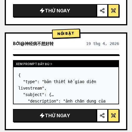
gọn gàng, ánh sáng studio, các điểm nhấn 
phát sáng",

THỬ NGAY
  "background": "{argument 
name=\"background color\" 
default=\"gradient tím và xanh dương dịu 
NỔI BẬT
nhẹ\"…
BỞI
@
神经病不想好转
19 thg 4, 2026
XEM PROMPT ĐẦY ĐỦ
{

  "type": "bản thiết kế giao diện 
livestream",

  "subject": {

    "description": "ảnh chân dung của 
Elon Musk
, đang mỉm cười, mặc áo phông 
đen có in hình sơ đồ kỹ thuật màu 
THỬ NGAY
trắng",

    "background": "bên trái hiển th…