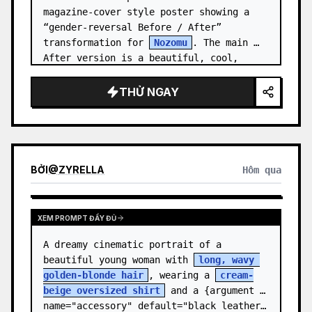
magazine-cover style poster showing a 
“gender-reversal Before / After” 
transformation for 
Nozomu
. The main 
After version is a beautiful, cool, 
androgynous anime boy who preserves…
THỬ NGAY
BỞI
@
ZYRELLA
Hôm qua
XEM PROMPT ĐẦY ĐỦ
A dreamy cinematic portrait of a 
beautiful young woman with 
long, wavy 
golden-blonde hair
, wearing a 
cream-
beige oversized shirt
 and a {argument 
name="accessory" default="black leather…