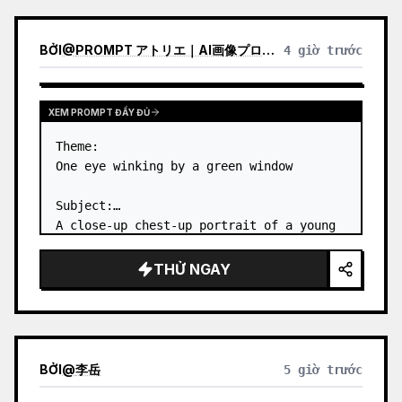
BỞI
@
PROMPT アトリエ｜AI画像プロンプト
4 giờ trước
XEM PROMPT ĐẦY ĐỦ
Theme:

One eye winking by a green window

Subject:

A close-up chest-up portrait of a young 
woman wearing a 
white lace-trimmed 
dress
 leaning her cheek on one hand and 
THỬ NGAY
smiling with one eye closed at a wooden 
table in a {argum…
BỞI
@
李岳
5 giờ trước