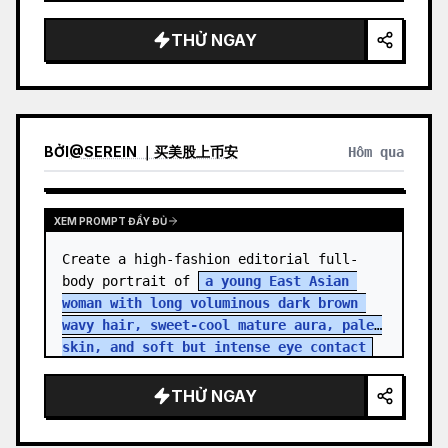
THỬ NGAY
BỞI
@
SEREIN ｜买美股上币安
Hôm qua
XEM PROMPT ĐẦY ĐỦ
Create a high-fashion editorial full-
body portrait of 
a young East Asian 
woman with long voluminous dark brown 
wavy hair, sweet-cool mature aura, pale 
skin, and soft but intense eye contact
standing in an aband…
THỬ NGAY