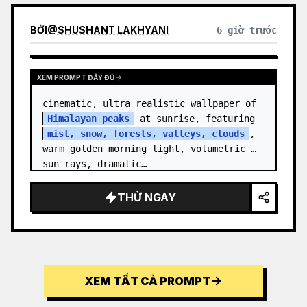
BỞI
@
SHUSHANT LAKHYANI
6 giờ trước
XEM PROMPT ĐẦY ĐỦ
cinematic, ultra realistic wallpaper of 
Himalayan peaks
 at sunrise, featuring 
mist, snow, forests, valleys, clouds
, 
warm golden morning light, volumetric 
sun rays, dramatic…
THỬ NGAY
XEM TẤT CẢ PROMPT