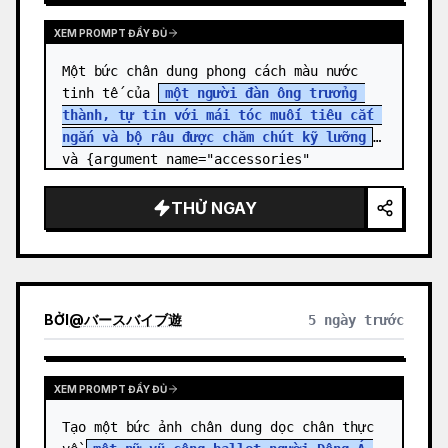
XEM PROMPT ĐẦY ĐỦ
Một bức chân dung phong cách màu nước 
tinh tế của 
một người đàn ông trưởng 
thành, tự tin với mái tóc muối tiêu cắt 
ngắn và bộ râu được chăm chút kỹ lưỡng
, 
và {argument name="accessories" 
default="kính mắt hình chữ nhật màu đ…
THỬ NGAY
BỞI
@
バースバイブ遊
5 ngày trước
XEM PROMPT ĐẦY ĐỦ
Tạo một bức ảnh chân dung dọc chân thực 