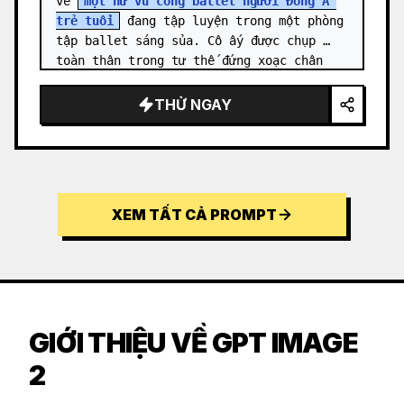
về 
một nữ vũ công ballet người Đông Á 
trẻ tuổi
 đang tập luyện trong một phòng 
tập ballet sáng sủa. Cô ấy được chụp 
toàn thân trong tư thế đứng xoạc chân 
thẳng đứng đầy thanh lịch: một…
THỬ NGAY
XEM TẤT CẢ PROMPT
GIỚI THIỆU VỀ GPT IMAGE
2