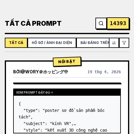
TẤT CẢ PROMPT
14393
TẤT CẢ
HỒ SƠ / ẢNH ĐẠI DIỆN
BÀI ĐĂNG TRÊN MẠNG XÃ H
NỔI BẬT
BỞI
@
WORY＠ホッピング中
19 thg 4, 2026
XEM PROMPT ĐẦY ĐỦ
{

  "type": "poster sơ đồ sản phẩm bóc 
tách",

  "subject": "kính VR",

  "style": "kết xuất 3D công nghệ cao 