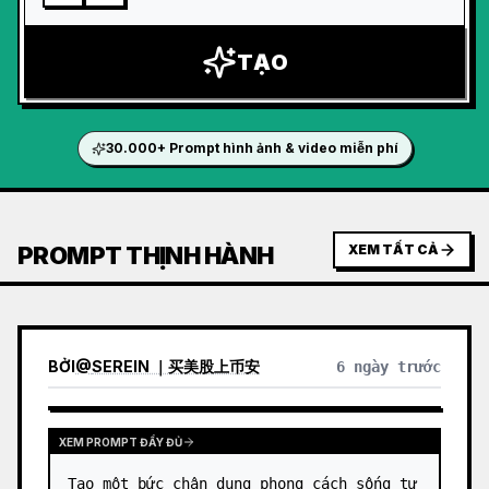
TẠO
30.000+ Prompt hình ảnh & video miễn phí
PROMPT THỊNH HÀNH
XEM TẤT CẢ
BỞI
@
SEREIN ｜买美股上币安
6 ngày trước
XEM PROMPT ĐẦY ĐỦ
Tạo một bức chân dung phong cách sống tự 