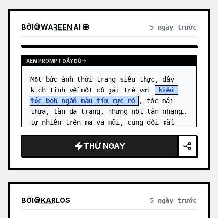
BỞI
@
WAREEN AI 💟
5 ngày trước
XEM PROMPT ĐẦY ĐỦ
Một bức ảnh thời trang siêu thực, đầy 
kịch tính về một cô gái trẻ với 
kiểu 
tóc bob ngắn màu tím rực rỡ
, tóc mái 
thưa, làn da trắng, những nốt tàn nhang 
tự nhiên trên má và mũi, cùng đôi mắt 
nâu đầy biểu cảm. Cô mặc một ch…
THỬ NGAY
BỞI
@
KARLOS
5 ngày trước