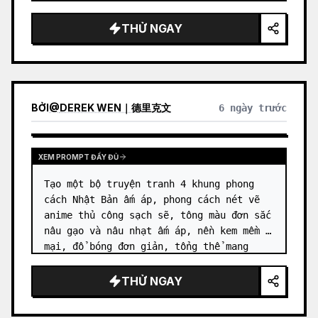
sử dụng bảng màu nền trắng…
THỬ NGAY
BỞI
@
DEREK WEN｜德里克文
6 ngày trước
XEM PROMPT ĐẦY ĐỦ
Tạo một bộ truyện tranh 4 khung phong 
cách Nhật Bản ấm áp, phong cách nét vẽ 
anime thủ công sạch sẽ, tông màu đơn sắc 
nâu gạo và nâu nhạt ấm áp, nền kem mềm 
mại, đổ bóng đơn giản, tổng thể mang 
không khí ấm áp và chữa lành. Tỷ lệ 
khung hình: vuông 1:1, bố cục…
THỬ NGAY