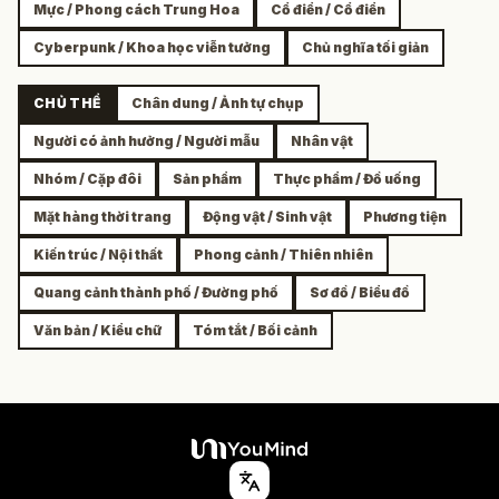
Mực / Phong cách Trung Hoa
Cổ điển / Cổ điển
Cyberpunk / Khoa học viễn tưởng
Chủ nghĩa tối giản
CHỦ THỂ
Chân dung / Ảnh tự chụp
Người có ảnh hưởng / Người mẫu
Nhân vật
Nhóm / Cặp đôi
Sản phẩm
Thực phẩm / Đồ uống
Mặt hàng thời trang
Động vật / Sinh vật
Phương tiện
Kiến trúc / Nội thất
Phong cảnh / Thiên nhiên
Quang cảnh thành phố / Đường phố
Sơ đồ / Biểu đồ
Văn bản / Kiểu chữ
Tóm tắt / Bối cảnh