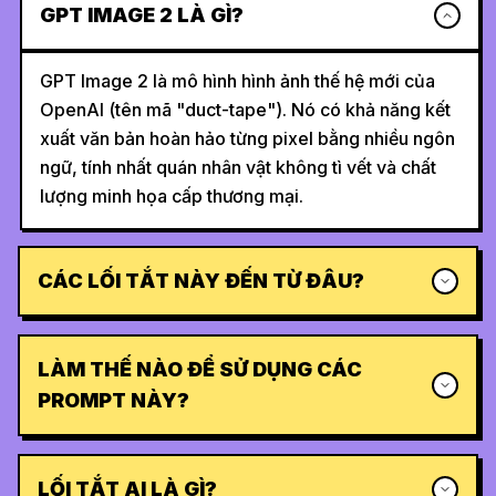
GPT IMAGE 2 LÀ GÌ?
GPT Image 2 là mô hình hình ảnh thế hệ mới của
OpenAI (tên mã "duct-tape"). Nó có khả năng kết
xuất văn bản hoàn hảo từng pixel bằng nhiều ngôn
ngữ, tính nhất quán nhân vật không tì vết và chất
lượng minh họa cấp thương mại.
CÁC LỐI TẮT NÀY ĐẾN TỪ ĐÂU?
LÀM THẾ NÀO ĐỂ SỬ DỤNG CÁC
PROMPT NÀY?
LỐI TẮT AI LÀ GÌ?