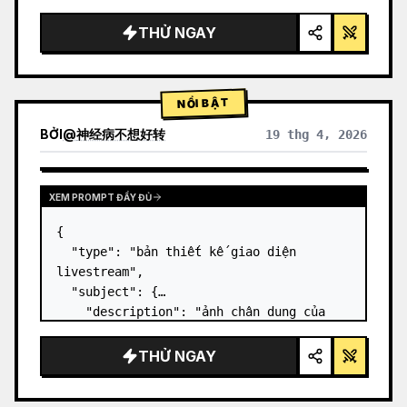
gọn gàng, ánh sáng studio, các điểm nhấn 
phát sáng",

THỬ NGAY
  "background": "{argument 
name=\"background color\" 
default=\"gradient tím và xanh dương dịu 
NỔI BẬT
nhẹ\"…
BỞI
@
神经病不想好转
19 thg 4, 2026
XEM PROMPT ĐẦY ĐỦ
{

  "type": "bản thiết kế giao diện 
livestream",

  "subject": {

    "description": "ảnh chân dung của 
Elon Musk
, đang mỉm cười, mặc áo phông 
đen có in hình sơ đồ kỹ thuật màu 
THỬ NGAY
trắng",

    "background": "bên trái hiển th…