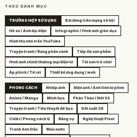
THEO DANH MỤC
TRƯỜNG HỢP SỬ DỤNG
Bài đăng trên mạng xã hội
Hồ sơ / Ảnh đại diện
Infographic / Hình ảnh giáo dục
Hình thu nhỏ trên YouTube
Truyện tranh / Bảng phân cảnh
Tiếp thị sản phẩm
Hình ảnh chính thương mại điện tử
Tài sản trò chơi
Áp phích / Tờ rơi
Thiết kế ứng dụng / web
PHONG CÁCH
Nhiếp ảnh
Điện ảnh / Ảnh tĩnh từ phim
Anime / Manga
Minh họa
Phác Thảo / Nét Vẽ
Truyện tranh / Tiểu thuyết đồ họa
Kết xuất 3D
Chibi / Phong cách Q
Đẳng cự
Nghệ thuật Pixel
Tranh Sơn Dầu
Màu nước