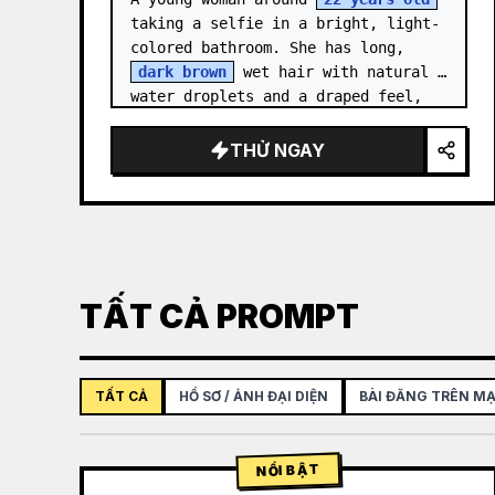
taking a selfie in a bright, light-
colored bathroom. She has long, 
dark brown
 wet hair with natural 
water droplets and a draped feel, 
wrapped in a clean {a…
THỬ NGAY
TẤT CẢ PROMPT
TẤT CẢ
HỒ SƠ / ẢNH ĐẠI DIỆN
BÀI ĐĂNG TRÊN MẠ
NỔI BẬT