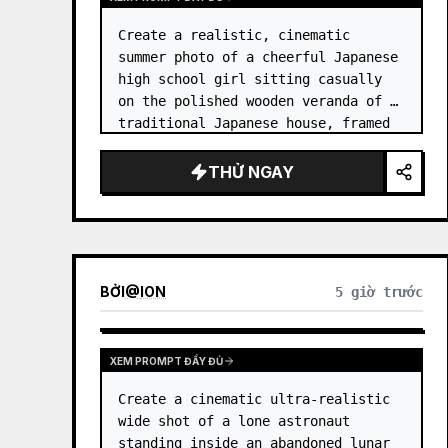
Create a realistic, cinematic 
summer photo of a cheerful Japanese 
high school girl sitting casually 
on the polished wooden veranda of a 
traditional Japanese house, framed 
by open sliding glass-and-wood 
doors. She wears a white sailor-
THỬ NGAY
style school uniform top w…
BỞI
@
ION
5 giờ trước
XEM PROMPT ĐẦY ĐỦ
Create a cinematic ultra-realistic 
wide shot of a lone astronaut 
standing inside an abandoned lunar 