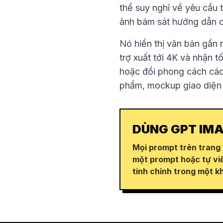
thể suy nghĩ về yêu cầu t
ảnh bám sát hướng dẫn 
Nó hiển thị văn bản gần 
trợ xuất tới 4K và nhận t
hoặc đổi phong cách các 
phẩm, mockup giao diện 
DÙNG GPT IMA
Mọi prompt trên trang
một prompt hoặc tự viế
tinh chỉnh trong một k