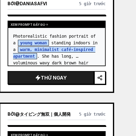
BỞI
@
DANIASAFVI
5 giờ trước
XEM PROMPT ĐẦY ĐỦ
Photorealistic fashion portrait of 
a 
young woman
 standing indoors in 
a 
warm, minimalist café-inspired 
apartment
. She has long, 
voluminous wavy dark brown hair 
cascading over her shoulders,…
THỬ NGAY
BỞI
@
タイピング無双｜個人開発
5 giờ trước
XEM PROMPT ĐẦY ĐỦ