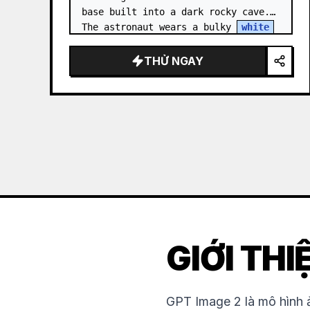
base built into a dark rocky cave. 
The astronaut wears a bulky 
white
EVA suit and helmet, seen from 
behind and sligh…
THỬ NGAY
GIỚI THI
GPT Image 2 là mô hình ả