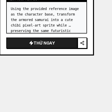
Using the provided reference image 
as the character base, transform 
the armored samurai into a cute 
chibi pixel-art sprite while 
preserving the same futuristic 
samurai armor design, horned 
helmet, black/teal/magenta color 
THỬ NGAY
accents, glowing cyan energy 
details,…