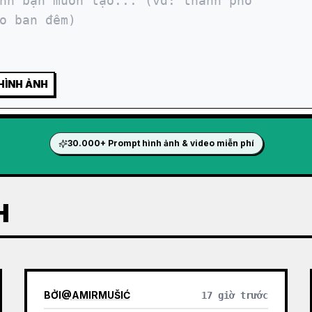
HÌNH ẢNH
30.000+ Prompt hình ảnh & video miễn phí
H
BỞI
@
AMIRMUŠIĆ
17 giờ trước