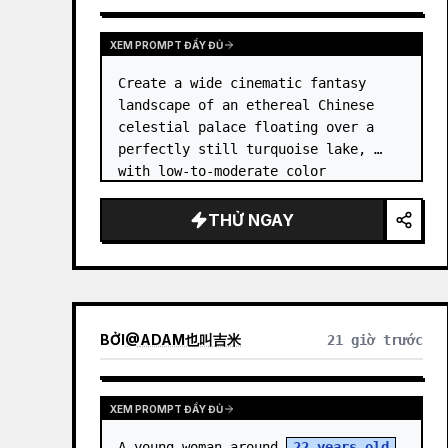
XEM PROMPT ĐẦY ĐỦ
Create a wide cinematic fantasy 
landscape of an ethereal Chinese 
celestial palace floating over a 
perfectly still turquoise lake, 
with low-to-moderate color 
saturation and a dreamy refined 
atmosphere. Center the composition 
THỬ NGAY
on an enormous white jade and pale 
a…
BỞI
@
ADAM也叫吉米
21 giờ trước
XEM PROMPT ĐẦY ĐỦ
A young woman around 
22 years old