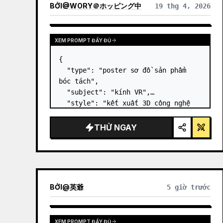
BỞI
@
WORY＠ホッピング中
19 thg 4, 2026
XEM PROMPT ĐẦY ĐỦ
{

  "type": "poster sơ đồ sản phẩm 
bóc tách",

  "subject": "kính VR",

  "style": "kết xuất 3D công nghệ 
cao gọn gàng, ánh sáng studio, các 
điểm nhấn phát sáng",

THỬ NGAY
  "background": "{argument 
name=\"background color\" 
default=\"gradient tím và xanh 
dương dịu nhẹ\"…
BỞI
@
英爺
5 giờ trước
XEM PROMPT ĐẦY ĐỦ