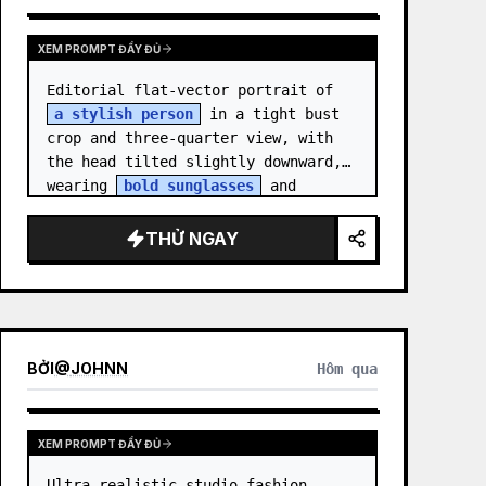
XEM PROMPT ĐẦY ĐỦ
Editorial flat-vector portrait of 
a stylish person
 in a tight bust 
crop and three-quarter view, with 
the head tilted slightly downward, 
wearing 
bold sunglasses
 and 
[ACCESSORY]. Style the…
THỬ NGAY
BỞI
@
JOHNN
Hôm qua
XEM PROMPT ĐẦY ĐỦ
Ultra-realistic studio fashion 