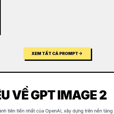
XEM TẤT CẢ PROMPT
ỆU VỀ GPT IMAGE 2
nh tiên tiến nhất của OpenAI, xây dựng trên nền tảng