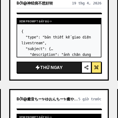
BỞI
@
神经病不想好转
19 thg 4, 2026
XEM PROMPT ĐẦY ĐỦ
{

  "type": "bản thiết kế giao diện 
livestream",

  "subject": {

    "description": "ảnh chân dung 
của 
Elon Musk
, đang mỉm cười, mặc 
áo phông đen có in hình sơ đồ kỹ 
THỬ NGAY
thuật màu trắng",

    "background": "bên trái hiển 
th…
BỞI
@
癒音ちー✨ゆおんちー✨癒やし声ASMRとAI
5 giờ trước
XEM PROMPT ĐẦY ĐỦ