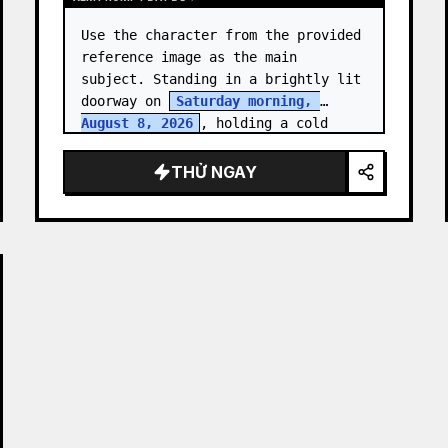
Use the character from the provided 
reference image as the main 
subject. Standing in a brightly lit 
doorway on 
Saturday morning, 
August 8, 2026
, holding a cold 
clear tumbler with 
iced fruit tea
…
THỬ NGAY