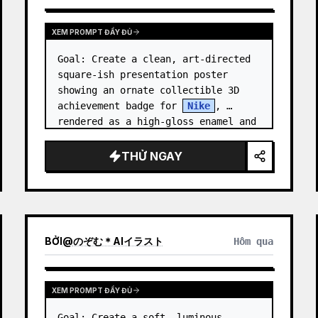
XEM PROMPT ĐẦY ĐỦ
Goal: Create a clean, art-directed 
square-ish presentation poster 
showing an ornate collectible 3D 
achievement badge for 
Nike
, 
rendered as a high-gloss enamel and 
polished-metal digital medal.

THỬ NGAY
Canvas: Wide 16:9 white stu…
BỞI
@
のぞむ＊AIイラスト
Hôm qua
XEM PROMPT ĐẦY ĐỦ
Goal: Create a soft, luminous 