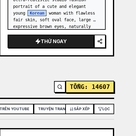
portrait of a cute and elegant 
young 
Korean
 woman with flawless 
fair skin, soft oval face, large 
expressive brown eyes, naturally 
rosy lips, delicate nose, and long 
silky black hair styled in…
THỬ NGAY
TỔNG
:
14607
 TRÊN YOUTUBE
TRUYỆN TRANH / BẢNG PHÂN CẢNH
SẮP XẾP
LỌC
ÁP PHÍCH /