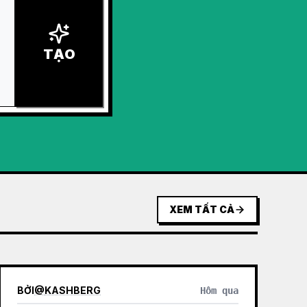
TẠO
XEM TẤT CẢ
BỞI
@
KASHBERG
Hôm qua