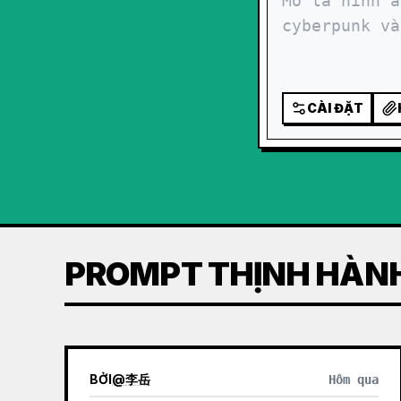
CÀI ĐẶT
PROMPT THỊNH HÀN
BỞI
@
李岳
Hôm qua