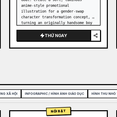
anime-style promotional 
illustration for a gender-swap 
character transformation concept, 
turning an originally handsome boy 
into an adorable girl while 
preserving the original atmosphere.

THỬ NGAY
Canvas: Square 1:1 composition, 
high-reso…
NG XÃ HỘI
INFOGRAPHIC / HÌNH ẢNH GIÁO DỤC
HÌNH THU NHỎ
NỔI BẬT