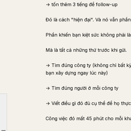
→ tốn thêm 3 tiếng để follow-up
Đó là cách "hiện đại". Và nó vẫn phần 
Phần khiến bạn kiệt sức không phải là
Mà là tất cả những thứ trước khi gửi.
→ Tìm đúng công ty (không chỉ bất k
bạn xây dựng ngay lúc này)
→ Tìm đúng người ở mỗi công ty
→ Viết điều gì đó đủ cụ thể để họ thực 
VẤN ĐỀ VỚI CÁCH FOUNDER LÀM OUTBOUND
ĐIỀU GÌ THAY ĐỔI KHI BẠN DÁN MỘT URL
Công việc đó mất 45 phút cho mỗi kh
KHOẢNG CÁCH CÁ NHÂN HÓA — TẠI SAO CÁI NÀY THỰC SỰ NHẬN ĐƯỢC PHẢN HỒI