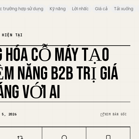
c trường hợp sử dụng
Kỹ năng
Lời nhắc
Giá cả
Tải xuống
 HIỆN TẠI
 HÓA CỖ MÁY TẠO
PHỐI LẠI ẢNH BÌA
ỀM NĂNG B2B TRỊ GIÁ
ÁNG VỚI AI
 5, 2026
XEM BẢN GỐC