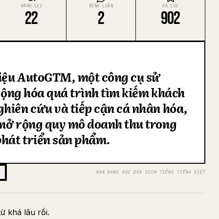
ĐĂNG LẠI
BÌNH LUẬN
ĐÃ LƯU
22
2
902
iệu AutoGTM, một công cụ sử
 động hóa quá trình tìm kiếm khách
hiên cứu và tiếp cận cá nhân hóa,
 mở rộng quy mô doanh thu trong
phát triển sản phẩm.
BẠN ĐANG ĐỌC BẢN DỊCH TIẾNG TIẾNG VIỆT
ừ khá lâu rồi.