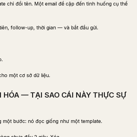
e chỉ đổi tên. Một email đề cập đến tình huống cụ thể
tiên, follow-up, thời gian — và bắt đầu gửi.
o.
ho một cơ sở dữ liệu.
HÓA — TẠI SAO CÁI NÀY THỰC SỰ
ng một bước: nó đọc giống như một template.