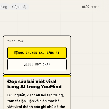
Blog
Cập nhật
THAO TÁC
ĐỌC CHUYÊN SÂU BẰNG AI
LƯU MỘT CHẠM
Đọc sâu bài viết viral
bằng AI trong YouMind
Lưu nguồn, đặt câu hỏi tập trung,
tóm tắt lập luận và biến một bài
viết viral thành các ghi chú có thể