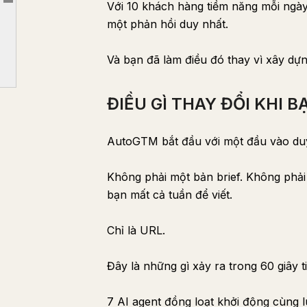
Với 10 khách hàng tiềm năng mỗi ngày
Article outline
NHỮNG CON SỐ KHIẾN ĐIỀU NÀY TRỞ NÊN THỰC TẾ
một phản hồi duy nhất.
HỆ THỐNG ĐẦY ĐỦ TRÔNG NHƯ THẾ NÀO
CÔNG CỤ NÀY THỰC SỰ DÀNH CHO AI
Và bạn đã làm điều đó thay vì xây dự
PHẦN TRUNG THỰC
ĐIỀU GÌ THAY ĐỔI KHI 
AutoGTM bắt đầu với một đầu vào duy
Không phải một bản brief. Không phải 
bạn mất cả tuần để viết.
Chỉ là URL.
Đây là những gì xảy ra trong 60 giây t
7 AI agent đồng loạt khởi động cùng l