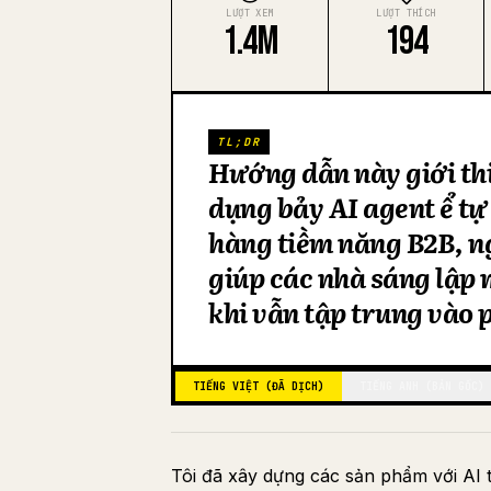
LƯỢT XEM
LƯỢT THÍCH
1.4M
194
TL;DR
Hướng dẫn này giới th
dụng bảy AI agent để tự
hàng tiềm năng B2B, ng
giúp các nhà sáng lập
khi vẫn tập trung vào 
TIẾNG VIỆT (ĐÃ DỊCH)
TIẾNG ANH (BẢN GỐC)
Tôi đã xây dựng các sản phẩm với AI t