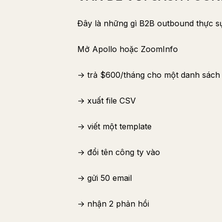
Đây là những gì B2B outbound thực sự
Mở Apollo hoặc ZoomInfo
→ trả $600/tháng cho một danh sách 
→ xuất file CSV
→ viết một template
→ đổi tên công ty vào
→ gửi 50 email
→ nhận 2 phản hồi