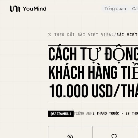
Tổng quan
Cá
YouMind
𝕏 THEO DÕI BÀI VIẾT VIRAL
/
BÀI VIẾT
CÁCH TỰ ĐỘNG
KHÁCH HÀNG TI
10.000 USD/TH
TIẾNG ANH
2 THÁNG TRƯỚC · 29 THG
@
SAIRAHUL1