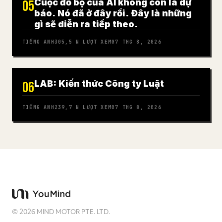
Cuộc đổ bộ của AI không còn là dự
05
báo. Nó đã ở đây rồi. Đây là những
gì sẽ diễn ra tiếp theo.
TIẾNG ANH
305,5 N
LƯỢT XEM
07 THG 8, 2026
LAB: Kiến thức Công ty Luật
06
TIẾNG ANH
239,7 N
LƯỢT XEM
07 THG 8, 2026
©
2026
MIND MOTOR PTE. LTD.