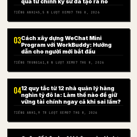
quả từ chính kỹ sư đã tạo ra nó
TIẾNG ANH
245,5 N
LƯỢT XEM
07 THG 8, 2026
Cách xây dựng WeChat Mini
03
Program với WorkBuddy: Hướng
dẫn cho người mới bắt đầu
TIẾNG TRUNG
161,8 N
LƯỢT XEM
07 THG 8, 2026
12 quy tắc từ 12 nhà quản lý hàng
04
nghìn tỷ đô la: Làm thế nào để giữ
vững tài chính ngay cả khi sai lầm?
TIẾNG ANH
1,9 TR
LƯỢT XEM
07 THG 8, 2026