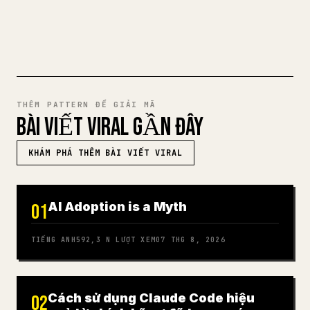
THỬ MARKDOWN SANG 𝕏
THÊM PATTERN ĐỂ GIẢI MÃ
BÀI VIẾT VIRAL GẦN ĐÂY
KHÁM PHÁ THÊM BÀI VIẾT VIRAL
AI Adoption is a Myth
01
TIẾNG ANH
592,3 N
LƯỢT XEM
07 THG 8, 2026
Cách sử dụng Claude Code hiệu
02