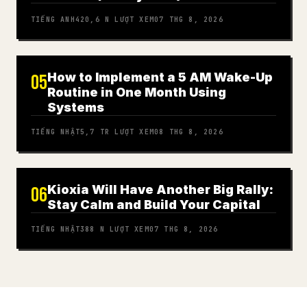
TIẾNG ANH
420,6 N
LƯỢT XEM
07 THG 8, 2026
How to Implement a 5 AM Wake-Up
05
Routine in One Month Using
Systems
TIẾNG NHẬT
5,7 TR
LƯỢT XEM
08 THG 8, 2026
Kioxia Will Have Another Big Rally:
06
Stay Calm and Build Your Capital
TIẾNG NHẬT
388 N
LƯỢT XEM
07 THG 8, 2026