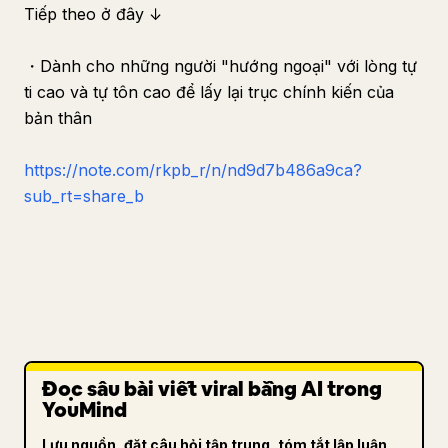
Tiếp theo ở đây ↓
・Dành cho những người "hướng ngoại" với lòng tự
ti cao và tự tôn cao để lấy lại trục chính kiến của
bản thân
https://note.com/rkpb_r/n/nd9d7b486a9ca?
sub_rt=share_b
Đọc sâu bài viết viral bằng AI trong
YouMind
Lưu nguồn, đặt câu hỏi tập trung, tóm tắt lập luận