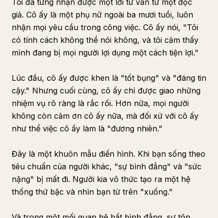
Tôi đã từng nhận được một lời tư vấn từ một độc
giả. Cô ấy là một phụ nữ ngoài ba mươi tuổi, luôn
nhận mọi yêu cầu trong công việc. Cô ấy nói, "Tôi
có tính cách không thể nói không, và tôi cảm thấy
mình đang bị mọi người lợi dụng một cách tiện lợi."
Lúc đầu, cô ấy được khen là "tốt bụng" và "đáng tin
cậy." Nhưng cuối cùng, cô ấy chỉ được giao những
nhiệm vụ rõ ràng là rắc rối. Hơn nữa, mọi người
không còn cảm ơn cô ấy nữa, mà đối xử với cô ấy
như thể việc cô ấy làm là "đương nhiên."
Đây là một khuôn mẫu điển hình. Khi bạn sống theo
tiêu chuẩn của người khác, "sự bình đẳng" và "sức
nặng" bị mất đi. Người kia vô thức tạo ra một hệ
thống thứ bậc và nhìn bạn từ trên "xuống."
Và trong một mối quan hệ bất bình đẳng, sự tôn