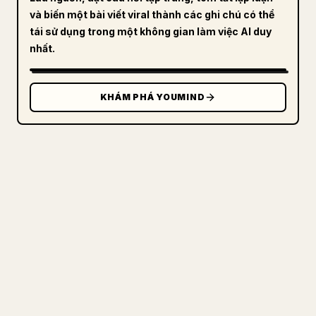
và biến một bài viết viral thành các ghi chú có thể
tái sử dụng trong một không gian làm việc AI duy
nhất.
KHÁM PHÁ YOUMIND
DÀNH CHO NHÀ SÁNG TẠO
BIẾN MARKDOWN CỦA BẠN THÀNH
BÀI VIẾT 𝕏 GỌN GÀNG
Khi bạn đăng bài viết dài của riêng mình,