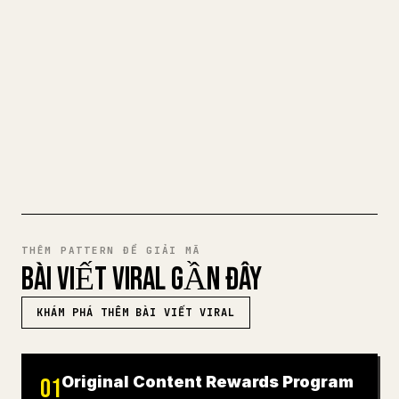
việc định dạng hình ảnh, bảng và khối mã
cho 𝕏 rất mệt mỏi. YouMind biến cả bản
nháp Markdown thành một bài viết 𝕏 gọn
gàng, sẵn sàng để đăng.
THỬ MARKDOWN SANG 𝕏
THÊM PATTERN ĐỂ GIẢI MÃ
BÀI VIẾT VIRAL GẦN ĐÂY
KHÁM PHÁ THÊM BÀI VIẾT VIRAL
Original Content Rewards Program
01