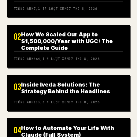
TIẾNG ANH
7,1 TR
LƯỢT XEM
07 THG 8, 2026
How We Scaled Our App to
02
$1,500,000/Year with UGC: The
Complete Guide
TIẾNG ANH
464,1 N
LƯỢT XEM
07 THG 8, 2026
Inside Iveda Solutions: The
03
Strategy Behind the Headlines
TIẾNG ANH
103,3 N
LƯỢT XEM
07 THG 8, 2026
How to Automate Your Life With
04
Claude (Full System)