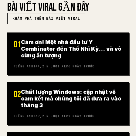
BÀI VIẾT VIRAL GẦN ĐÂY
KHÁM PHÁ THÊM BÀI VIẾT VIRAL
Cảm ơn! Một nhà đầu tư Y
01
Combinator đến Thổ Nhĩ Kỳ… và vô
cùng ấn tượng
TIẾNG ANH
144,2 N
LƯỢT XEM
6 NGÀY TRƯỚC
Chất lượng Windows: cập nhật về
02
cam kết mà chúng tôi đã đưa ra vào
tháng 3
TIẾNG ANH
239,2 N
LƯỢT XEM
7 NGÀY TRƯỚC