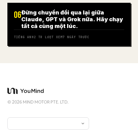
Đừng chuyển đổi qua lại giữa
06
Claude, GPT và Grok nữa. Hãy chạy
tất cả cùng một lúc.
TIẾNG ANH
2 TR
LƯỢT XEM
7 NGÀY TRƯỚC
©
2026
MIND MOTOR PTE. LTD.