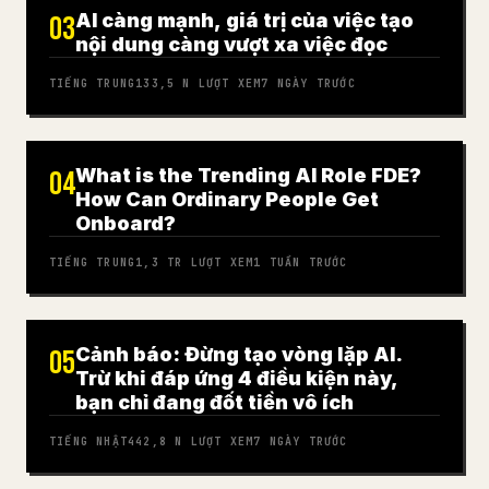
AI càng mạnh, giá trị của việc tạo
03
nội dung càng vượt xa việc đọc
TIẾNG TRUNG
133,5 N
LƯỢT XEM
7 NGÀY TRƯỚC
What is the Trending AI Role FDE?
04
How Can Ordinary People Get
Onboard?
TIẾNG TRUNG
1,3 TR
LƯỢT XEM
1 TUẦN TRƯỚC
Cảnh báo: Đừng tạo vòng lặp AI.
05
Trừ khi đáp ứng 4 điều kiện này,
bạn chỉ đang đốt tiền vô ích
TIẾNG NHẬT
442,8 N
LƯỢT XEM
7 NGÀY TRƯỚC