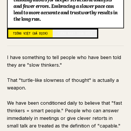
and fewer errors. Embracing a slower pace can
Blog
lead to more accurate and trustworthy results in
the long run.
Cập nhật
TIẾNG VIỆT (ĐÃ DỊCH)
TIẾNG NHẬT (BẢN GỐC)
I have something to tell people who have been told
they are "slow thinkers."
That "turtle-like slowness of thought" is actually a
weapon.
We have been conditioned daily to believe that "fast
thinkers = smart people." People who can answer
immediately in meetings or give clever retorts in
small talk are treated as the definition of "capable."