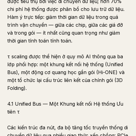
được tiêu thụ bởi việc di chuyển dữ liệu; hơn 70%
chi phí hệ thống được phân bổ cho lưu trữ dữ liệu.
Hàm ý trực tiếp: giảm thời gian dữ liệu trong quá
trình vận chuyển — giữa các chip, giữa các giá đỡ
và trong gói — ít nhất cũng quan trọng như giảm
thời gian tính toán tính toán.
τ scaling được thể hiện ở quy mô AI thông qua ba
lớp phối hợp: một khung kết nối hệ thống (Unified
Bus), một động cơ quang học gần gói (Hi-ONE) và
một tổ chức lại cấu trúc liên kết của chính gói (3D
Folding).
4.1 Unified Bus — Một Khung kết nối Hệ thống Ưu
tiên τ
Các kiến trúc đa nút, đa bộ tăng tốc truyền thống di
chuyển dữ liệu qua nhiều giao thức xếp chồng: PCIe