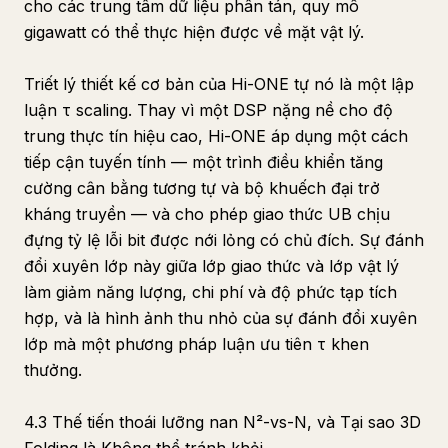
cho các trung tâm dữ liệu phân tán, quy mô
gigawatt có thể thực hiện được về mặt vật lý.
Triết lý thiết kế cơ bản của Hi-ONE tự nó là một lập
luận τ scaling. Thay vì một DSP nặng nề cho độ
trung thực tín hiệu cao, Hi-ONE áp dụng một cách
tiếp cận tuyến tính — một trình điều khiển tăng
cường cân bằng tương tự và bộ khuếch đại trở
kháng truyền — và cho phép giao thức UB chịu
đựng tỷ lệ lỗi bit được nới lỏng có chủ đích. Sự đánh
đổi xuyên lớp này giữa lớp giao thức và lớp vật lý
làm giảm năng lượng, chi phí và độ phức tạp tích
hợp, và là hình ảnh thu nhỏ của sự đánh đổi xuyên
lớp mà một phương pháp luận ưu tiên τ khen
thưởng.
4.3 Thế tiến thoái lưỡng nan N²-vs-N, và Tại sao 3D