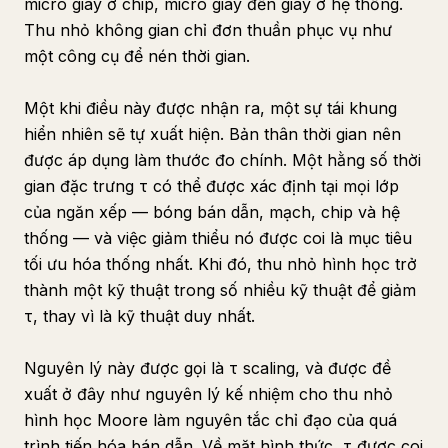
micro giây ở chip, micro giây đến giây ở hệ thống.
Thu nhỏ không gian chỉ đơn thuần phục vụ như
một công cụ để nén thời gian.
Một khi điều này được nhận ra, một sự tái khung
hiển nhiên sẽ tự xuất hiện. Bản thân thời gian nên
được áp dụng làm thước đo chính. Một hằng số thời
gian đặc trưng τ có thể được xác định tại mọi lớp
của ngăn xếp — bóng bán dẫn, mạch, chip và hệ
thống — và việc giảm thiểu nó được coi là mục tiêu
tối ưu hóa thống nhất. Khi đó, thu nhỏ hình học trở
thành một kỹ thuật trong số nhiều kỹ thuật để giảm
τ, thay vì là kỹ thuật duy nhất.
Nguyên lý này được gọi là τ scaling, và được đề
xuất ở đây như nguyên lý kế nhiệm cho thu nhỏ
hình học Moore làm nguyên tắc chỉ đạo của quá
trình tiến hóa bán dẫn. Về mặt hình thức, τ được coi