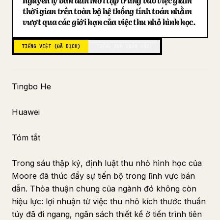
nguyên lý bán dẫn mới tập trung vào việc giảm
thời gian trên toàn bộ hệ thống tính toán nhằm
Blog
vượt qua các giới hạn của việc thu nhỏ hình học.
Cập nhật
TIẾNG VIỆT (ĐÃ DỊCH)
TIẾNG ANH (BẢN GỐC)
Tingbo He
Huawei
Tóm tắt
Trong sáu thập kỷ, định luật thu nhỏ hình học của
Moore đã thúc đẩy sự tiến bộ trong lĩnh vực bán
dẫn. Thỏa thuận chung của ngành đó không còn
hiệu lực: lợi nhuận từ việc thu nhỏ kích thước thuần
túy đã đi ngang, ngân sách thiết kế ở tiến trình tiên