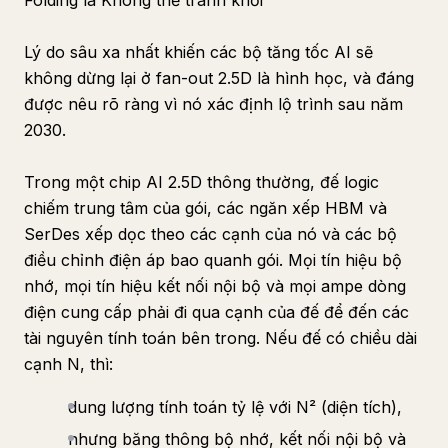
Folding là Không thể tránh khỏi
Lý do sâu xa nhất khiến các bộ tăng tốc AI sẽ
không dừng lại ở fan-out 2.5D là hình học, và đáng
được nêu rõ ràng vì nó xác định lộ trình sau năm
2030.
Trong một chip AI 2.5D thông thường, đế logic
chiếm trung tâm của gói, các ngăn xếp HBM và
SerDes xếp dọc theo các cạnh của nó và các bộ
điều chỉnh điện áp bao quanh gói. Mọi tín hiệu bộ
nhớ, mọi tín hiệu kết nối nội bộ và mọi ampe dòng
điện cung cấp phải đi qua cạnh của đế để đến các
tài nguyên tính toán bên trong. Nếu đế có chiều dài
cạnh N, thì:
dung lượng tính toán tỷ lệ với N² (diện tích),
nhưng băng thông bộ nhớ, kết nối nội bộ và