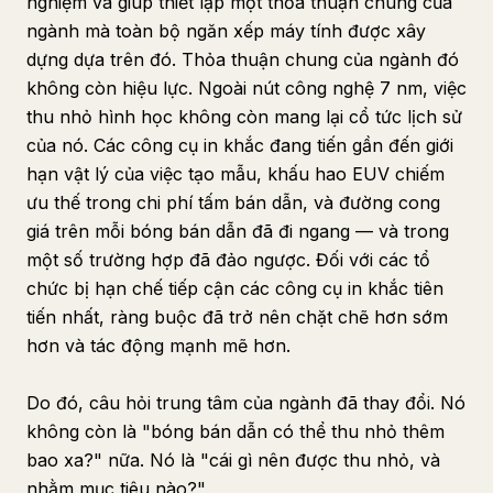
nghiệm và giúp thiết lập một thỏa thuận chung của
ngành mà toàn bộ ngăn xếp máy tính được xây
dựng dựa trên đó. Thỏa thuận chung của ngành đó
không còn hiệu lực. Ngoài nút công nghệ 7 nm, việc
thu nhỏ hình học không còn mang lại cổ tức lịch sử
của nó. Các công cụ in khắc đang tiến gần đến giới
hạn vật lý của việc tạo mẫu, khấu hao EUV chiếm
ưu thế trong chi phí tấm bán dẫn, và đường cong
giá trên mỗi bóng bán dẫn đã đi ngang — và trong
một số trường hợp đã đảo ngược. Đối với các tổ
chức bị hạn chế tiếp cận các công cụ in khắc tiên
tiến nhất, ràng buộc đã trở nên chặt chẽ hơn sớm
hơn và tác động mạnh mẽ hơn.
Do đó, câu hỏi trung tâm của ngành đã thay đổi. Nó
không còn là "bóng bán dẫn có thể thu nhỏ thêm
bao xa?" nữa. Nó là "cái gì nên được thu nhỏ, và
nhằm mục tiêu nào?"