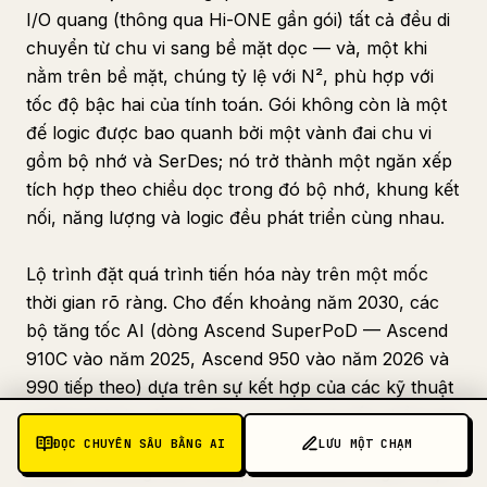
I/O quang (thông qua Hi-ONE gần gói) tất cả đều di
chuyển từ chu vi sang bề mặt dọc — và, một khi
nằm trên bề mặt, chúng tỷ lệ với N², phù hợp với
tốc độ bậc hai của tính toán. Gói không còn là một
đế logic được bao quanh bởi một vành đai chu vi
gồm bộ nhớ và SerDes; nó trở thành một ngăn xếp
tích hợp theo chiều dọc trong đó bộ nhớ, khung kết
nối, năng lượng và logic đều phát triển cùng nhau.
Lộ trình đặt quá trình tiến hóa này trên một mốc
thời gian rõ ràng. Cho đến khoảng năm 2030, các
bộ tăng tốc AI (dòng Ascend SuperPoD — Ascend
910C vào năm 2025, Ascend 950 vào năm 2026 và
990 tiếp theo) dựa trên sự kết hợp của các kỹ thuật
trưởng thành: chiplet, fan-out 2.5D và xếp chồng 3D
thông qua micro-bump và liên kết lai bước tiêu
ĐỌC CHUYÊN SÂU BẰNG AI
LƯU MỘT CHẠM
chuẩn. Khoảng năm 2030, Ascend 990 sẽ giới thiệu