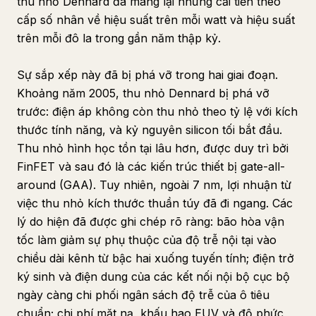
thu nhỏ Dennard đã mang lại những cải tiến theo
cấp số nhân về hiệu suất trên mỗi watt và hiệu suất
trên mỗi đô la trong gần năm thập kỷ.
Sự sắp xếp này đã bị phá vỡ trong hai giai đoạn.
Khoảng năm 2005, thu nhỏ Dennard bị phá vỡ
trước: điện áp không còn thu nhỏ theo tỷ lệ với kích
thước tính năng, và kỷ nguyên silicon tối bắt đầu.
Thu nhỏ hình học tồn tại lâu hơn, được duy trì bởi
FinFET và sau đó là các kiến trúc thiết bị gate-all-
around (GAA). Tuy nhiên, ngoài 7 nm, lợi nhuận từ
việc thu nhỏ kích thước thuần túy đã đi ngang. Các
lý do hiện đã được ghi chép rõ ràng: bão hòa vận
tốc làm giảm sự phụ thuộc của độ trễ nội tại vào
chiều dài kênh từ bậc hai xuống tuyến tính; điện trở
ký sinh và điện dung của các kết nối nội bộ cục bộ
ngày càng chi phối ngân sách độ trễ của ô tiêu
chuẩn; chi phí mặt nạ, khấu hao EUV và độ phức