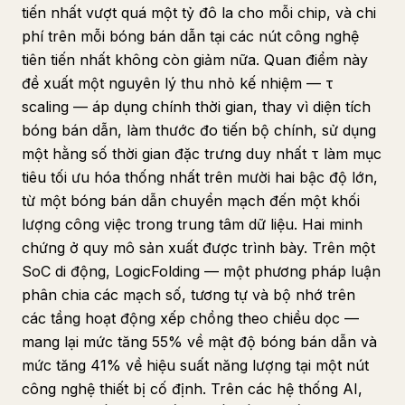
tiến nhất vượt quá một tỷ đô la cho mỗi chip, và chi
phí trên mỗi bóng bán dẫn tại các nút công nghệ
tiên tiến nhất không còn giảm nữa. Quan điểm này
đề xuất một nguyên lý thu nhỏ kế nhiệm — τ
scaling — áp dụng chính thời gian, thay vì diện tích
bóng bán dẫn, làm thước đo tiến bộ chính, sử dụng
một hằng số thời gian đặc trưng duy nhất τ làm mục
tiêu tối ưu hóa thống nhất trên mười hai bậc độ lớn,
từ một bóng bán dẫn chuyển mạch đến một khối
lượng công việc trong trung tâm dữ liệu. Hai minh
chứng ở quy mô sản xuất được trình bày. Trên một
SoC di động, LogicFolding — một phương pháp luận
phân chia các mạch số, tương tự và bộ nhớ trên
các tầng hoạt động xếp chồng theo chiều dọc —
mang lại mức tăng 55% về mật độ bóng bán dẫn và
mức tăng 41% về hiệu suất năng lượng tại một nút
công nghệ thiết bị cố định. Trên các hệ thống AI,