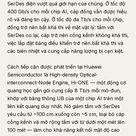
SerDes điện vượt quá giới hạn của chúng. Ở tốc độ
400 Gb/s cho mỗi chip AI, cáp đồng vẫn được hiểu
rõ và đáng tin cậy. Ở tốc độ đa Tb/s cho mỗi chip,
đồng trở nên bất khả thi về mặt vật lý: tầm với
SerDes co lại, cáp trở nên cồng kềnh không khả thi,
việc lắp đặt bảng điều khiển trở nên bất khả thi và
các biên nhiệt và cung cấp năng lượng bị cạn kiệt.
Cách tiếp cận được phát triển tại Huawei
Semiconductor là High-density Optical-
interconnect-Node Engine, Hi-ONE — một động cơ
quang học gần gói cung cấp 8 Tb/s mỗi mô-đun,
khớp với băng thông UB của một chip AI trên một
liên kết quang duy nhất. Nó giảm tầm với SerDes
yêu cầu từ ~100 cm xuống còn ~5 cm, loại bỏ cáp
cồng kềnh và mở rộng tầm với từ dưới một mét lên
100 mét — làm cho khả năng kết nối mật độ cao