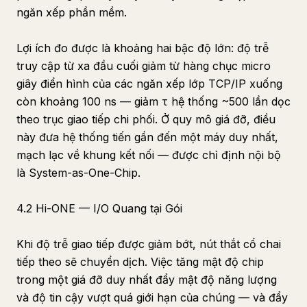
ngăn xếp phần mềm.
Lợi ích đo được là khoảng hai bậc độ lớn: độ trễ
truy cập từ xa đầu cuối giảm từ hàng chục micro
giây điển hình của các ngăn xếp lớp TCP/IP xuống
còn khoảng 100 ns — giảm τ hệ thống ~500 lần dọc
theo trục giao tiếp chi phối. Ở quy mô giá đỡ, điều
này đưa hệ thống tiến gần đến một máy duy nhất,
mạch lạc về khung kết nối — được chỉ định nội bộ
là System-as-One-Chip.
4.2 Hi-ONE — I/O Quang tại Gói
Khi độ trễ giao tiếp được giảm bớt, nút thắt cổ chai
tiếp theo sẽ chuyển dịch. Việc tăng mật độ chip
trong một giá đỡ duy nhất đẩy mật độ năng lượng
và độ tin cậy vượt quá giới hạn của chúng — và đẩy