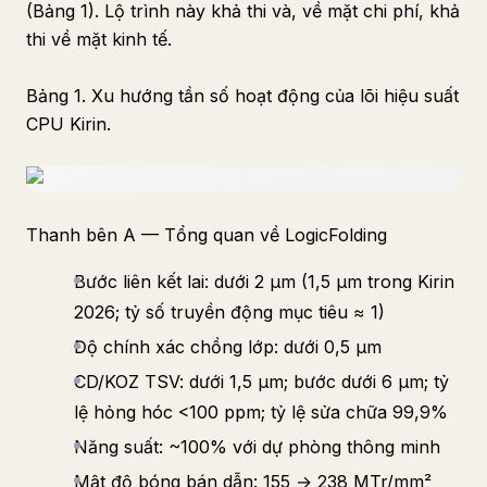
(Bảng 1). Lộ trình này khả thi và, về mặt chi phí, khả
thi về mặt kinh tế.
Bảng 1. Xu hướng tần số hoạt động của lõi hiệu suất
CPU Kirin.
Thanh bên A — Tổng quan về LogicFolding
Bước liên kết lai: dưới 2 μm (1,5 μm trong Kirin
2026; tỷ số truyền động mục tiêu ≈ 1)
Độ chính xác chồng lớp: dưới 0,5 μm
CD/KOZ TSV: dưới 1,5 μm; bước dưới 6 μm; tỷ
lệ hỏng hóc <100 ppm; tỷ lệ sửa chữa 99,9%
Năng suất: ~100% với dự phòng thông minh
Mật độ bóng bán dẫn: 155 → 238 MTr/mm²