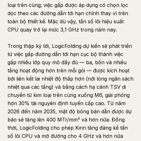
loại trên cùng; việc gấp được áp dụng có chọn lọc
dọc theo các đường dẫn tới hạn chính thay vì trên
toàn bộ thiết kế. Mặc dù vậy, tần số lõi hiệu suất
CPU quay trở lại mức 3,1 GHz trong năm nay.
Trong thập kỷ tới, LogicFolding dự kiến sẽ phát triển
từ việc gấp đường dẫn tới hạn cục bộ thành việc
gấp nhiều lớp quy mô đầy đủ — ba, bốn và nhiều
tầng hoạt động hơn trên mỗi gói — được kích hoạt
bởi liên kết lai nhiệt độ thấp hơn (nới lỏng ngân sách
nhiệt qua các tầng) và bằng cách hạ cánh TSV di
chuyển từ kim loại trên cùng xuống M6, giải phóng
hơn 30% tài nguyên định tuyến cấp cao. Từ năm
2026 đến năm 2035, mật độ bóng bán dẫn được dự
báo sẽ tăng lên 400 MTr/mm² và hơn nữa. Đồng
thời, LogicFolding cho phép Kirin tăng đáng kể tần
số lõi CPU và mở đường cho 4 GHz và hơn nữa