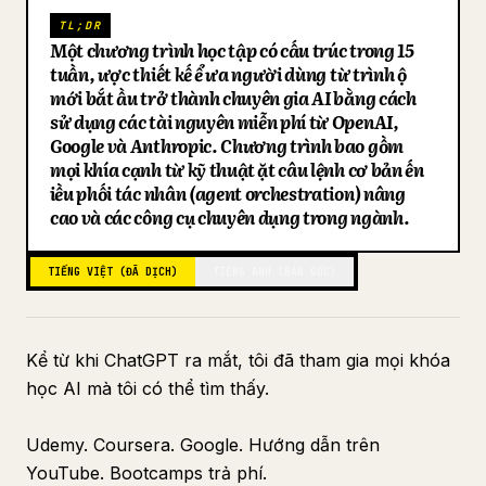
TL;DR
Blog
Một chương trình học tập có cấu trúc trong 15
tuần, được thiết kế để đưa người dùng từ trình độ
mới bắt đầu trở thành chuyên gia AI bằng cách
Cập nhật
sử dụng các tài nguyên miễn phí từ OpenAI,
Google và Anthropic. Chương trình bao gồm
mọi khía cạnh từ kỹ thuật đặt câu lệnh cơ bản đến
điều phối tác nhân (agent orchestration) nâng
cao và các công cụ chuyên dụng trong ngành.
TIẾNG VIỆT (ĐÃ DỊCH)
TIẾNG ANH (BẢN GỐC)
Kể từ khi ChatGPT ra mắt, tôi đã tham gia mọi khóa
học AI mà tôi có thể tìm thấy.
Udemy. Coursera. Google. Hướng dẫn trên
YouTube. Bootcamps trả phí.