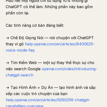
Hầu hết mọi người chỉ sử dụng 10% những gì
ChatGPT có thể làm. Những phần này bao gồm
phần còn lại.
Các tính năng cơ bản đáng biết:
→ Chế Độ Giọng Nói — nói chuyện với ChatGPT
thay vì gõ
help.openai.com/en/articles/8400625-
voice-mode-faq
→ Tìm Kiếm Web — một sự thay thế thực sự cho
việc search Google
openai.com/index/introducing-
chatgpt-search
→ Tạo Hình Ảnh + Dự Án — tạo hình ảnh và sắp
xếp các cuộc trò chuyện của bạn
help.openai.com/en/articles/9260256-chatgpt-
capabilities-overview