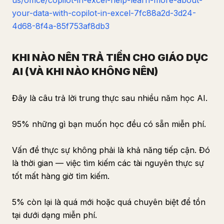
us/office/copilot-in-excel-help-learn-more-about-
your-data-with-copilot-in-excel-7fc88a2d-3d24-
4d68-8f4a-85f753af8db3
KHI NÀO NÊN TRẢ TIỀN CHO GIÁO DỤC
AI (VÀ KHI NÀO KHÔNG NÊN)
Đây là câu trả lời trung thực sau nhiều năm học AI.
95% những gì bạn muốn học đều có sẵn miễn phí.
Vấn đề thực sự không phải là khả năng tiếp cận. Đó
là thời gian — việc tìm kiếm các tài nguyên thực sự
tốt mất hàng giờ tìm kiếm.
5% còn lại là quá mới hoặc quá chuyên biệt để tồn
tại dưới dạng miễn phí.