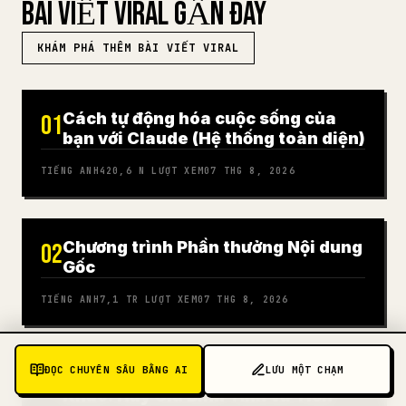
BÀI VIẾT VIRAL GẦN ĐÂY
KHÁM PHÁ THÊM BÀI VIẾT VIRAL
Cách tự động hóa cuộc sống của
01
bạn với Claude (Hệ thống toàn diện)
TIẾNG ANH
420,6 N
LƯỢT XEM
07 THG 8, 2026
Chương trình Phần thưởng Nội dung
02
Gốc
TIẾNG ANH
7,1 TR
LƯỢT XEM
07 THG 8, 2026
ĐỌC CHUYÊN SÂU BẰNG AI
LƯU MỘT CHẠM
Kioxia Sẽ Có Một Đợt Tăng Giá Lớn
03
Khác: Hãy Giữ Bình Tĩnh và Tích