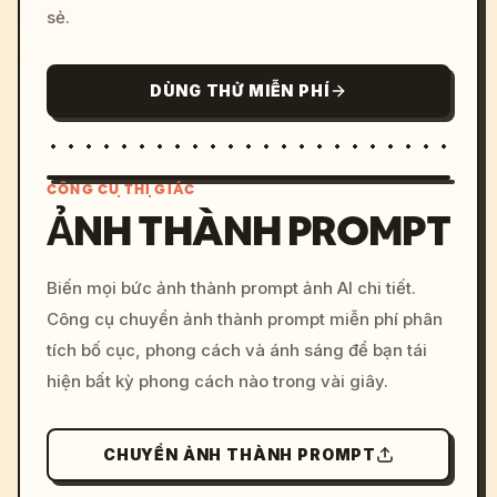
sẻ.
DÙNG THỬ MIỄN PHÍ
CÔNG CỤ THỊ GIÁC
ẢNH THÀNH PROMPT
/imagine prompt: cinemati
Biến mọi bức ảnh thành prompt ảnh AI chi tiết.
c, cyberpunk sunset, neon
Công cụ chuyển ảnh thành prompt miễn phí phân
colors, 8k --v 6.0
tích bố cục, phong cách và ánh sáng để bạn tái
hiện bất kỳ phong cách nào trong vài giây.
CHUYỂN ẢNH THÀNH PROMPT