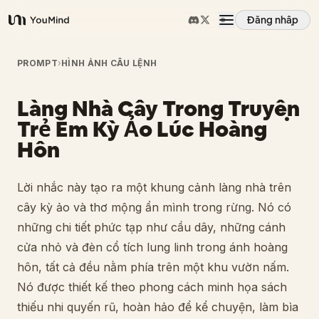
Đăng nhập
YouMind
Tổng quan
PROMPT
›
HÌNH ẢNH CÂU LỆNH
Làng Nhà Cây Trong Truyện
Các trường hợp sử dụng
Trẻ Em Kỳ Ảo Lúc Hoàng
Hôn
Kỹ năng
Lời nhắc này tạo ra một khung cảnh làng nhà trên
Lời nhắc
cây kỳ ảo và thơ mộng ẩn mình trong rừng. Nó có
những chi tiết phức tạp như cầu dây, những cánh
Giá cả
cửa nhỏ và đèn cổ tích lung linh trong ánh hoàng
hôn, tất cả đều nằm phía trên một khu vườn nấm.
Nó được thiết kế theo phong cách minh họa sách
Tải xuống
thiếu nhi quyến rũ, hoàn hảo để kể chuyện, làm bìa