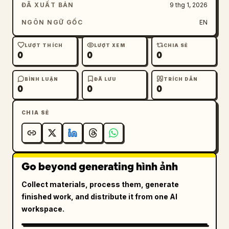
ĐÃ XUẤT BẢN
9 thg 1, 2026
NGÔN NGỮ GỐC
EN
LƯỢT THÍCH
LƯỢT XEM
CHIA SẺ
0
0
0
BÌNH LUẬN
ĐÃ LƯU
TRÍCH DẪN
0
0
0
CHIA SẺ
Go beyond generating hình ảnh
Collect materials, process them, generate
finished work, and distribute it from one AI
workspace.