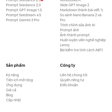
Prompt Seedance 2.5
NotebookLM
Prompt Seedance 2.0
Slide GPT Image 2
Prompt GPT Image 1.5
Markdown thành bài viết 𝕏
Prompt Seedream 4.5
So sánh Nano Banana 2 và
Prompt Gemini 3 Pro
Pro
Trình chỉnh sửa ảnh AI
Prompt ảnh
Ảnh thành prompt
Huấn luyện viên nghề nghiệp
Lenny
Bài kiểm tra tính cách ABTI
Sản phẩm
Công ty
Kỹ năng
Liên hệ chúng tôi
Tiện ích mở rộng
Quyền riêng tư
Ứng dụng
Điều khoản
Giá cả
Blog
Cập nhật