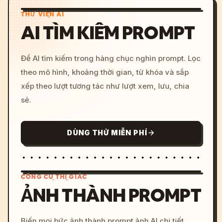
THƯ VIỆN AI
AI TÌM KIẾM PROMPT
Để AI tìm kiếm trong hàng chục nghìn prompt. Lọc
theo mô hình, khoảng thời gian, từ khóa và sắp
xếp theo lượt tương tác như lượt xem, lưu, chia
sẻ.
DÙNG THỬ MIỄN PHÍ
CÔNG CỤ THỊ GIÁC
ẢNH THÀNH PROMPT
/imagine prompt: cinemati
Biến mọi bức ảnh thành prompt ảnh AI chi tiết.