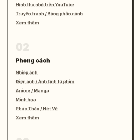
Nguyên
Hình thu nhỏ trên YouTube
, với đúng ba bộ trang phục và sáu món đồ chủ 
Truyện tranh / Bảng phân cảnh
đạo, giữ vững phong cách biên tập thời trang 
Xem thêm
bảo tàng cao cấp của Trung Quốc."}
02
Phong cách
Nhiếp ảnh
Điện ảnh / Ảnh tĩnh từ phim
Anime / Manga
Minh họa
Phác Thảo / Nét Vẽ
Xem thêm