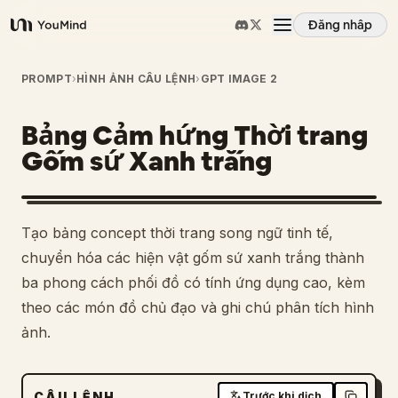
Đăng nhập
YouMind
Tổng quan
PROMPT
›
HÌNH ẢNH CÂU LỆNH
›
GPT IMAGE 2
Bảng Cảm hứng Thời trang
Các trường hợp sử dụng
Gốm sứ Xanh trắng
Kỹ năng
Tạo bảng concept thời trang song ngữ tinh tế,
Lời nhắc
chuyển hóa các hiện vật gốm sứ xanh trắng thành
ba phong cách phối đồ có tính ứng dụng cao, kèm
theo các món đồ chủ đạo và ghi chú phân tích hình
Giá cả
ảnh.
Tải xuống
CÂU LỆNH
Trước khi dịch