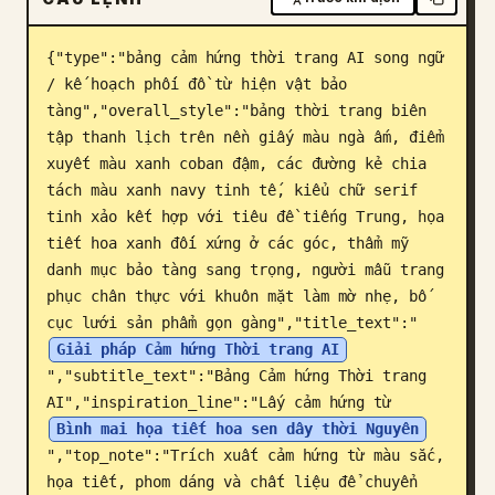
Blog
{"type":"bảng cảm hứng thời trang AI song ngữ 
/ kế hoạch phối đồ từ hiện vật bảo 
Cập nhật
tàng","overall_style":"bảng thời trang biên 
tập thanh lịch trên nền giấy màu ngà ấm, điểm 
xuyết màu xanh coban đậm, các đường kẻ chia 
tách màu xanh navy tinh tế, kiểu chữ serif 
tinh xảo kết hợp với tiêu đề tiếng Trung, họa 
tiết hoa xanh đối xứng ở các góc, thẩm mỹ 
danh mục bảo tàng sang trọng, người mẫu trang 
phục chân thực với khuôn mặt làm mờ nhẹ, bố 
cục lưới sản phẩm gọn gàng","title_text":"
Giải pháp Cảm hứng Thời trang AI
","subtitle_text":"Bảng Cảm hứng Thời trang 
AI","inspiration_line":"Lấy cảm hứng từ 
Bình mai họa tiết hoa sen dây thời Nguyên
","top_note":"Trích xuất cảm hứng từ màu sắc, 
họa tiết, phom dáng và chất liệu để chuyển 