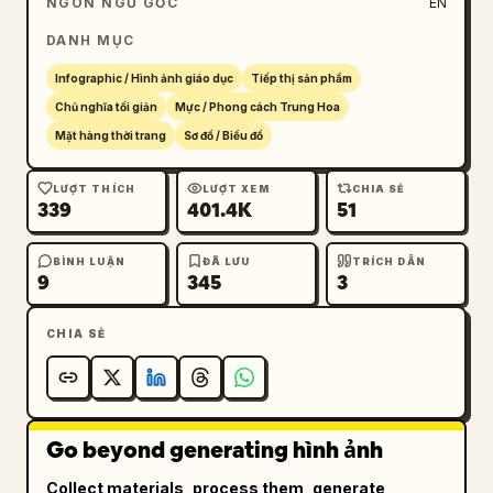
NGÔN NGỮ GỐC
EN
ấm)","biểu tượng dáng bình ghi chú 梅瓶廓形 
(Phom dáng bình mai)"]},{"title":"Trích xuất 
DANH MỤC
Hình ảnh / Visual 
Infographic / Hình ảnh giáo dục
Tiếp thị sản phẩm
Extraction","position":"lower 
Chủ nghĩa tối giản
Mực / Phong cách Trung Hoa
left","count":5,"subsections":[{"name":"Quy 
chuẩn màu sắc","count":6,"labels":["Xanh biển 
Mặt hàng thời trang
Sơ đồ / Biểu đồ
sâu","Xanh nhạt","Xanh chàm","Trắng 
gạo","Trắng ấm","Xanh men"]},{"name":"Từ khóa 
LƯỢT THÍCH
LƯỢT XEM
CHIA SẺ
339
401.4K
51
phong cách","count":6,"labels":["Chất thơ gốm 
sứ phương Đông","Lãng mạn tiết chế","Thanh 
BÌNH LUẬN
ĐÃ LƯU
TRÍCH DẪN
tao","Đô thị","Ánh sáng ấm áp","Thời trang 
9
345
3
cao cấp ứng dụng"]},{"name":"Ngôn ngữ phom 
dáng","count":6,"labels":["Chữ A nhẹ","Phom 
CHIA SẺ
dáng nhỏ","Trên hẹp dưới rộng","Chiết 
eo","Đường nét dài","Váy dài"]},
{"name":"Trích xuất chất 
liệu","count":5,"labels":
Go beyond generating hình ảnh
["Satin","Tencel","Gốm lì","Lụa rủ","Cấu trúc 
nhẹ"]},{"name":"Yếu tố chi 
Collect materials, process them, generate