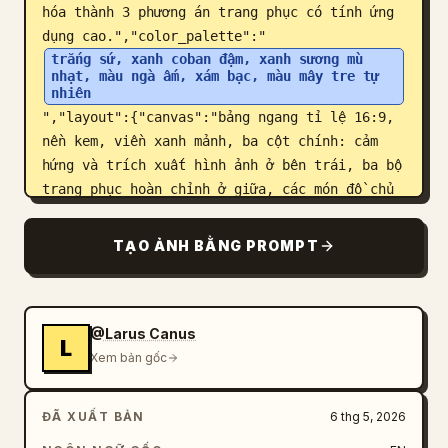
hóa thành 3 phương án trang phục có tính ứng 
dụng cao.","color_palette":"
trắng sứ, xanh coban đậm, xanh sương mù 
nhạt, màu ngà ấm, xám bạc, màu mây tre tự 
nhiên
","layout":{"canvas":"bảng ngang tỉ lệ 16:9, 
nền kem, viền xanh mảnh, ba cột chính: cảm 
hứng và trích xuất hình ảnh ở bên trái, ba bộ 
trang phục hoàn chỉnh ở giữa, các món đồ chủ 
đạo và ghi chú ở bên phải","sections":
[{"title":"Nguồn cảm hứng / Inspiration 
TẠO ẢNH BẰNG PROMPT
Source","position":"upper 
left","count":6,"contents":["bình mai gốm sứ 
xanh trắng cỡ lớn với họa tiết hoa sen 
dây","mẫu màu tròn ghi chú 钴蓝发色 (Sắc xanh 
@Larus Canus
L
coban)","mẫu màu tròn ghi chú 胎白色 (Màu 
Xem bản gốc
trắng cốt gốm)","biểu tượng họa tiết tròn ghi 
chú 缠枝莲纹 (Họa tiết hoa sen dây)","mẫu chất 
ĐÃ XUẤT BẢN
6 thg 5, 2026
liệu bóng ghi chú 釉面温润 (Bề mặt men 