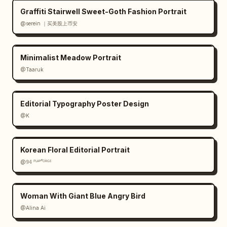
mại và phom dáng nhẹ nhàng."}]},{"title":"Món 
Graffiti Stairwell Sweet-Goth Fashion Portrait
đồ chủ đạo / Key Pieces","position":"upper 
@serein ｜买美股上币安
right","count":6,"items":["Váy dài họa 
tiết","Áo khoác ngắn màu trắng","Sơ mi cấu 
trúc","Quần tây trắng ngà","Túi mây 
Minimalist Meadow Portrait
tre","Khuyên tai tráng men"]},{"title":"Phù 
@Taaruk
hợp cho / Best For","position":"mid 
right","count":5,"labels":["Đi làm","Hẹn 
hò","Triển lãm","Giao lưu nhẹ nhàng","Dạo 
Editorial Typography Poster Design
phố"]},{"title":"Ghi chú phối đồ / Styling 
@K
Notes","position":"lower 
right","count":4,"notes":["Cạp cao tối ưu tỉ 
lệ cơ thể","Phối màu xanh trắng tạo sự đồng 
Korean Floral Editorial Portrait
nhất","Chất liệu bóng bẩy phản chiếu lớp 
@𝟡𝟜 ᴾᴸᴬʸᶠᴼᴿᴳᴱ
men","Phụ kiện hoàn thiện phong 
cách"]}]},"artifact_rendering":"hình minh họa 
Woman With Giant Blue Angry Bird
hiện vật bảo tàng tách nền, bình mai gốm sứ 
@Alina Ai
xanh trắng với họa tiết hoa sen dây coban dày 
đặc, điểm nhấn gốm bóng, đặt trong thẻ có 