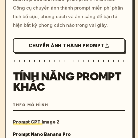
c, cyberpunk sunset, neon
Công cụ chuyển ảnh thành prompt miễn phí phân
colors, 8k --v 6.0
tích bố cục, phong cách và ánh sáng để bạn tái
hiện bất kỳ phong cách nào trong vài giây.
CHUYỂN ẢNH THÀNH PROMPT
TÍNH NĂNG PROMPT
KHÁC
THEO MÔ HÌNH
Prompt GPT Image 2
Prompt Nano Banana Pro