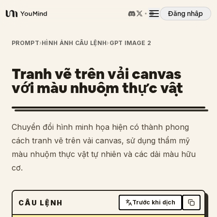
Đăng nhập
YouMind
Tổng quan
PROMPT
›
HÌNH ẢNH CÂU LỆNH
›
GPT IMAGE 2
Tranh vẽ trên vải canvas
Các trường hợp sử dụng
với màu nhuộm thực vật
Kỹ năng
Chuyển đổi hình minh họa hiện có thành phong
Lời nhắc
cách tranh vẽ trên vải canvas, sử dụng thẩm mỹ
màu nhuộm thực vật tự nhiên và các dải màu hữu
cơ.
Giá cả
Tải xuống
CÂU LỆNH
Trước khi dịch