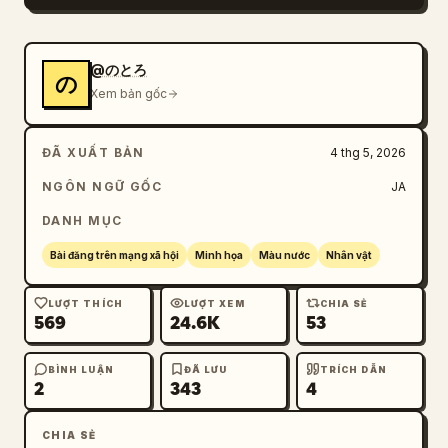
@のとろ
の
Xem bản gốc
ĐÃ XUẤT BẢN
4 thg 5, 2026
NGÔN NGỮ GỐC
JA
DANH MỤC
Bài đăng trên mạng xã hội
Minh họa
Màu nước
Nhân vật
LƯỢT THÍCH
LƯỢT XEM
CHIA SẺ
569
24.6K
53
BÌNH LUẬN
ĐÃ LƯU
TRÍCH DẪN
2
343
4
CHIA SẺ