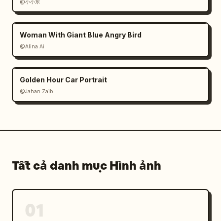
@小小东
Woman With Giant Blue Angry Bird
@Alina Ai
Golden Hour Car Portrait
@Jahan Zaib
Tất cả danh mục Hình ảnh
01