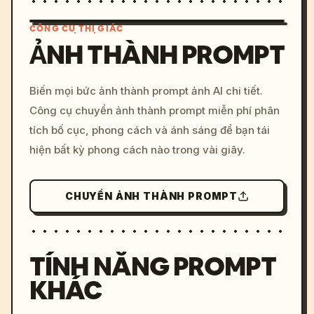
CÔNG CỤ THỊ GIÁC
ẢNH THÀNH PROMPT
/imagine prompt: cinemati
Biến mọi bức ảnh thành prompt ảnh AI chi tiết.
c, cyberpunk sunset, neon
Công cụ chuyển ảnh thành prompt miễn phí phân
colors, 8k --v 6.0
tích bố cục, phong cách và ánh sáng để bạn tái
hiện bất kỳ phong cách nào trong vài giây.
CHUYỂN ẢNH THÀNH PROMPT
TÍNH NĂNG PROMPT
KHÁC