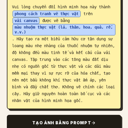
Vui lòng chuyển đổi hình minh họa này thành 
Blog
phong cách tranh vẽ thực vật
 trên 
vải canvas
 được vẽ bằng 
Cập nhật
màu nhuộm thực vật (lá, thân, hoa, quả, rễ, 
v.v.)
. Hãy tạo ra một biểu cảm hữu cơ tận dụng sự 
loang màu nhẹ nhàng của thuốc nhuộm tự nhiên, 
độ không đều màu tinh tế và kết cấu của vải 
canvas. Tập trung vào các tông màu đất dịu 
nhẹ có nguồn gốc từ thực vật và các dải màu 
mềm mại thay vì sự rực rỡ của hóa chất, tạo 
nên một bầu không khí thực vật ấm áp, yên 
bình và đầy chất thơ. Không vẽ chính các loại 
cây. Hãy giữ nguyên hoàn toàn bố cục và các 
nhân vật của hình minh họa gốc.
TẠO ẢNH BẰNG PROMPT