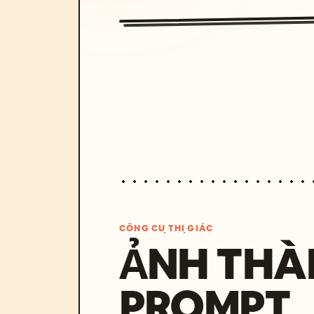
CÔNG CỤ THỊ GIÁC
ẢNH THÀ
PROMPT