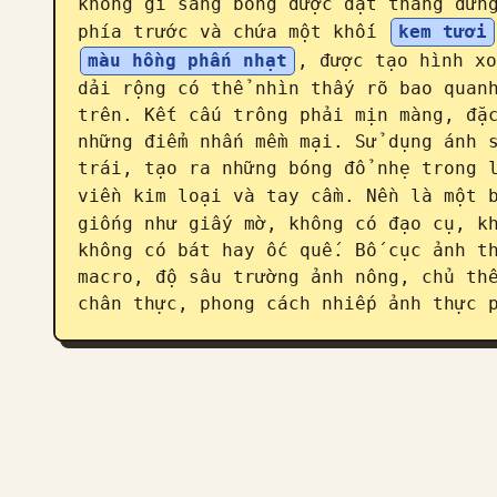
không gỉ sáng bóng được đặt thẳng đứng
phía trước và chứa một khối 
kem tươi
màu hồng phấn nhạt
, được tạo hình xo
dải rộng có thể nhìn thấy rõ bao quanh
trên. Kết cấu trông phải mịn màng, đặc
những điểm nhấn mềm mại. Sử dụng ánh s
trái, tạo ra những bóng đổ nhẹ trong l
viền kim loại và tay cầm. Nền là một 
giống như giấy mờ, không có đạo cụ, kh
không có bát hay ốc quế. Bố cục ảnh th
macro, độ sâu trường ảnh nông, chủ thể
chân thực, phong cách nhiếp ảnh thực 