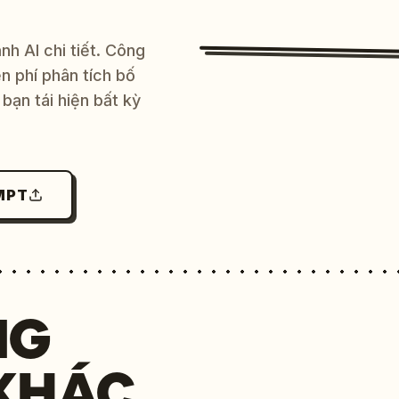
h AI chi tiết. Công
 phí phân tích bố
bạn tái hiện bất kỳ
MPT
NG
KHÁC