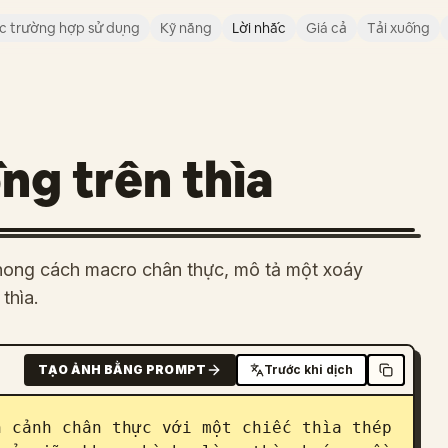
c trường hợp sử dụng
Kỹ năng
Lời nhắc
Giá cả
Tải xuống
g trên thìa
phong cách macro chân thực, mô tả một xoáy
thìa.
TẠO ẢNH BẰNG PROMPT
Trước khi dịch
 cảnh chân thực với một chiếc thìa thép 