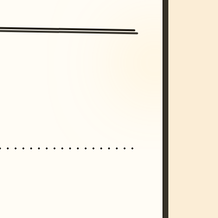
/imagine prompt: cinematic, cyberpunk s
unset, neon colors, 8k --v 6.0