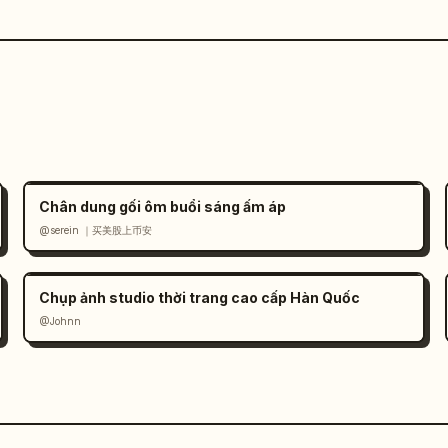
Chân dung gối ôm buổi sáng ấm áp
@serein ｜买美股上币安
Chụp ảnh studio thời trang cao cấp Hàn Quốc
@Johnn