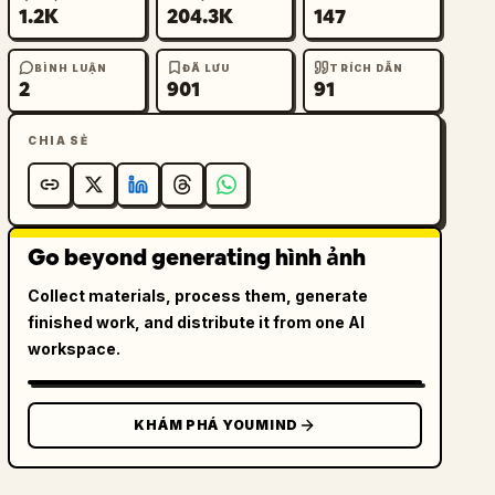
1.2K
204.3K
147
BÌNH LUẬN
ĐÃ LƯU
TRÍCH DẪN
2
901
91
CHIA SẺ
Go beyond generating hình ảnh
Collect materials, process them, generate
finished work, and distribute it from one AI
workspace.
KHÁM PHÁ YOUMIND