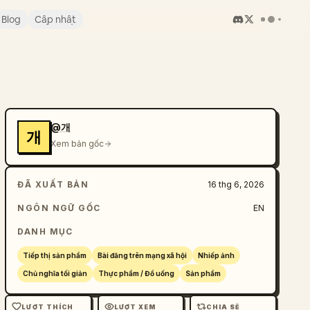
Blog
Cập nhật
@개
개
Xem bản gốc
ĐÃ XUẤT BẢN
16 thg 6, 2026
NGÔN NGỮ GỐC
EN
DANH MỤC
Tiếp thị sản phẩm
Bài đăng trên mạng xã hội
Nhiếp ảnh
Chủ nghĩa tối giản
Thực phẩm / Đồ uống
Sản phẩm
LƯỢT THÍCH
LƯỢT XEM
CHIA SẺ