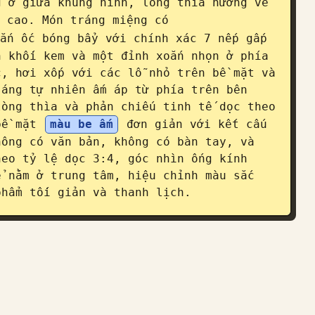
 ở giữa khung hình, lòng thìa hướng về 
 cao. Món tráng miệng có 
ắn ốc bóng bẩy với chính xác 7 nếp gấp 
 khối kem và một đỉnh xoắn nhọn ở phía 
, hơi xốp với các lỗ nhỏ trên bề mặt và 
áng tự nhiên ấm áp từ phía trên bên 
òng thìa và phản chiếu tinh tế dọc theo 
bề mặt 
màu be ấm
 đơn giản với kết cấu 
ông có văn bản, không có bàn tay, và 
eo tỷ lệ dọc 3:4, góc nhìn ống kính 
 nằm ở trung tâm, hiệu chỉnh màu sắc 
phẩm tối giản và thanh lịch.