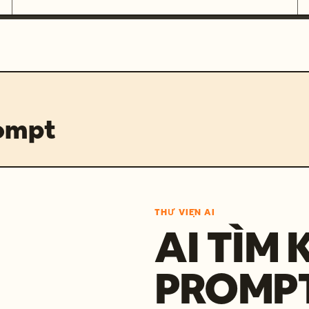
rompt
THƯ VIỆN AI
AI TÌM 
PROMP