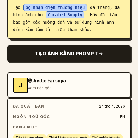
Tạo 
bộ nhận diện thương hiệu
 đa trang, đa 
Blog
hình ảnh cho 
Curated Supply
. Hãy đảm bảo 
bao gồm các hướng dẫn và sử dụng hình ảnh 
Cập nhật
đính kèm làm tài liệu tham khảo.
TẠO ẢNH BẰNG PROMPT
@Justin Farrugia
J
Xem bản gốc
ĐÃ XUẤT BẢN
24 thg 4, 2026
NGÔN NGỮ GỐC
EN
DANH MỤC
Tiếp thị sản phẩm
Thiết kế ứng dụng / web
Chủ nghĩa tối giản