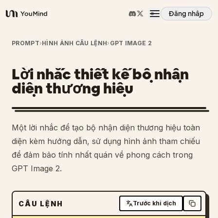
Đăng nhập
YouMind
Tổng quan
PROMPT
›
HÌNH ẢNH CÂU LỆNH
›
GPT IMAGE 2
Lời nhắc thiết kế bộ nhận
Các trường hợp sử dụng
diện thương hiệu
Kỹ năng
Một lời nhắc để tạo bộ nhận diện thương hiệu toàn
Lời nhắc
diện kèm hướng dẫn, sử dụng hình ảnh tham chiếu
để đảm bảo tính nhất quán về phong cách trong
GPT Image 2.
Giá cả
Tải xuống
CÂU LỆNH
Trước khi dịch