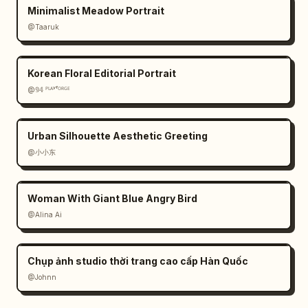
Minimalist Meadow Portrait
@Taaruk
Korean Floral Editorial Portrait
@𝟡𝟜 ᴾᴸᴬʸᶠᴼᴿᴳᴱ
Urban Silhouette Aesthetic Greeting
@小小东
Woman With Giant Blue Angry Bird
@Alina Ai
Chụp ảnh studio thời trang cao cấp Hàn Quốc
@Johnn