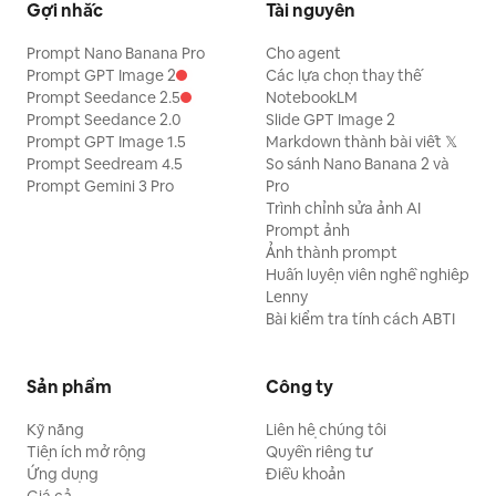
Gợi nhắc
Tài nguyên
Prompt Nano Banana Pro
Cho agent
Prompt GPT Image 2
Các lựa chọn thay thế
Prompt Seedance 2.5
NotebookLM
Prompt Seedance 2.0
Slide GPT Image 2
Prompt GPT Image 1.5
Markdown thành bài viết 𝕏
Prompt Seedream 4.5
So sánh Nano Banana 2 và
Prompt Gemini 3 Pro
Pro
Trình chỉnh sửa ảnh AI
Prompt ảnh
Ảnh thành prompt
Huấn luyện viên nghề nghiệp
Lenny
Bài kiểm tra tính cách ABTI
Sản phẩm
Công ty
Kỹ năng
Liên hệ chúng tôi
Tiện ích mở rộng
Quyền riêng tư
Ứng dụng
Điều khoản