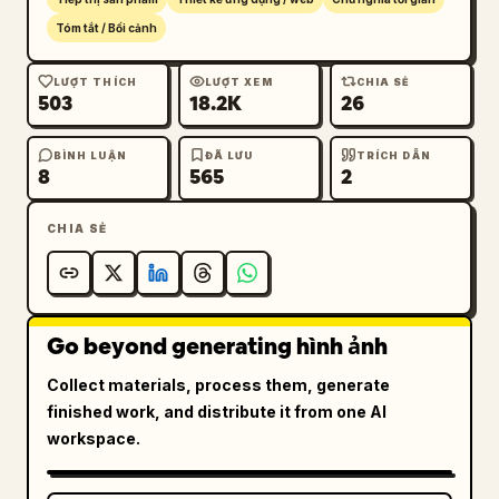
Tóm tắt / Bối cảnh
LƯỢT THÍCH
LƯỢT XEM
CHIA SẺ
503
18.2K
26
BÌNH LUẬN
ĐÃ LƯU
TRÍCH DẪN
8
565
2
CHIA SẺ
Go beyond generating hình ảnh
Collect materials, process them, generate
finished work, and distribute it from one AI
workspace.