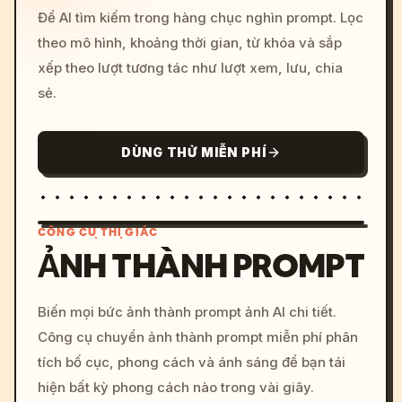
Để AI tìm kiếm trong hàng chục nghìn prompt. Lọc
theo mô hình, khoảng thời gian, từ khóa và sắp
xếp theo lượt tương tác như lượt xem, lưu, chia
sẻ.
DÙNG THỬ MIỄN PHÍ
CÔNG CỤ THỊ GIÁC
ẢNH THÀNH PROMPT
/imagine prompt: cinemati
Biến mọi bức ảnh thành prompt ảnh AI chi tiết.
c, cyberpunk sunset, neon
Công cụ chuyển ảnh thành prompt miễn phí phân
colors, 8k --v 6.0
tích bố cục, phong cách và ánh sáng để bạn tái
hiện bất kỳ phong cách nào trong vài giây.