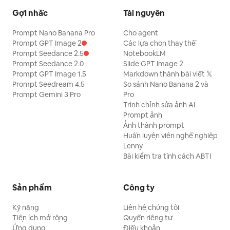
Gợi nhắc
Tài nguyên
Prompt Nano Banana Pro
Cho agent
Prompt GPT Image 2
Các lựa chọn thay thế
Prompt Seedance 2.5
NotebookLM
Prompt Seedance 2.0
Slide GPT Image 2
Prompt GPT Image 1.5
Markdown thành bài viết 𝕏
Prompt Seedream 4.5
So sánh Nano Banana 2 và
Prompt Gemini 3 Pro
Pro
Trình chỉnh sửa ảnh AI
Prompt ảnh
Ảnh thành prompt
Huấn luyện viên nghề nghiệp
Lenny
Bài kiểm tra tính cách ABTI
Sản phẩm
Công ty
Kỹ năng
Liên hệ chúng tôi
Tiện ích mở rộng
Quyền riêng tư
Ứng dụng
Điều khoản