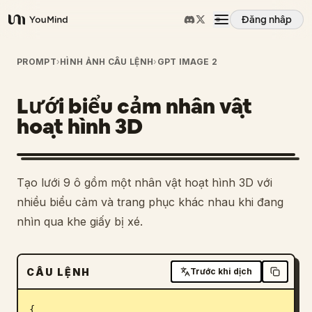
Đăng nhập
YouMind
Tổng quan
PROMPT
›
HÌNH ẢNH CÂU LỆNH
›
GPT IMAGE 2
Lưới biểu cảm nhân vật
Các trường hợp sử dụng
hoạt hình 3D
Kỹ năng
Tạo lưới 9 ô gồm một nhân vật hoạt hình 3D với
Lời nhắc
nhiều biểu cảm và trang phục khác nhau khi đang
nhìn qua khe giấy bị xé.
Giá cả
CÂU LỆNH
Trước khi dịch
Tải xuống
{
