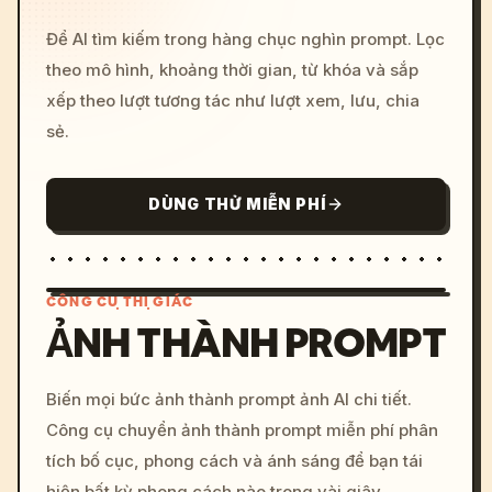
Để AI tìm kiếm trong hàng chục nghìn prompt. Lọc
theo mô hình, khoảng thời gian, từ khóa và sắp
xếp theo lượt tương tác như lượt xem, lưu, chia
sẻ.
DÙNG THỬ MIỄN PHÍ
CÔNG CỤ THỊ GIÁC
ẢNH THÀNH PROMPT
/imagine prompt: cinemati
Biến mọi bức ảnh thành prompt ảnh AI chi tiết.
c, cyberpunk sunset, neon
Công cụ chuyển ảnh thành prompt miễn phí phân
colors, 8k --v 6.0
tích bố cục, phong cách và ánh sáng để bạn tái
hiện bất kỳ phong cách nào trong vài giây.