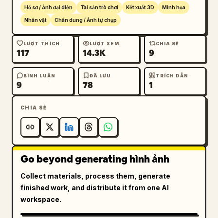
"outfit": "áo gile len tím mặc ngoài áo sơ mi 
Hồ sơ / Ảnh đại diện
Tài sản trò chơi
Kết xuất 3D
Minh họa
trắng"},

Nhân vật
Chân dung / Ảnh tự chụp
      {"position": "dưới cùng chính giữa", 
"expression": "cười nhắm mắt", "action": 
LƯỢT THÍCH
LƯỢT XEM
CHIA SẺ
"khoanh tay", "outfit": "áo cardigan hồng"},

117
14.3K
9
      {"position": "dưới cùng bên phải", 
"expression": "nghịch ngợm", "action": "chọc 
BÌNH LUẬN
ĐÃ LƯU
TRÍCH DẪN
9
78
1
vào má", "outfit": "áo len màu xanh mòng 
két"}

    ]

CHIA SẺ
  }

}
Go beyond generating hình ảnh
Collect materials, process them, generate
finished work, and distribute it from one AI
workspace.