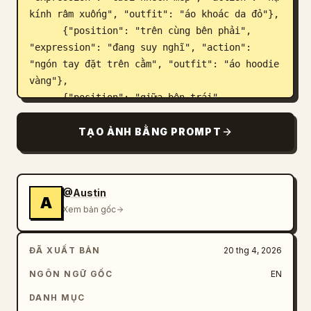
kính râm xuống", "outfit": "áo khoác da đỏ"},

      {"position": "trên cùng bên phải", 
"expression": "đang suy nghĩ", "action": 
"ngón tay đặt trên cằm", "outfit": "áo hoodie 
vàng"},

      {"position": "giữa bên trái", 
"expression": "cười lớn", "action": "đặt tay 
lên mép giấy", "outfit": "áo kẻ sọc đen 
TẠO ẢNH BẰNG PROMPT
trắng"},

      {"position": "giữa chính giữa", 
"expression": "mỉm cười", "action": "giơ ngón 
@Austin
tay cái", "outfit": "áo sơ mi cam"},

A
Xem bản gốc
      {"position": "giữa bên phải", 
"expression": "bình thường", "action": "uống 
trà sữa trân châu", "outfit": "áo len xanh 
ĐÃ XUẤT BẢN
20 thg 4, 2026
dương"},

NGÔN NGỮ GỐC
EN
      {"position": "dưới cùng bên trái", 
"expression": "vui vẻ", "action": "vẫy tay", 
DANH MỤC