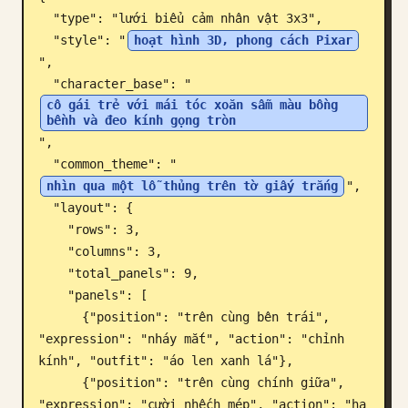
  "type": "lưới biểu cảm nhân vật 3x3",

Blog
  "style": "
hoạt hình 3D, phong cách Pixar
",

Cập nhật
  "character_base": "
cô gái trẻ với mái tóc xoăn sẫm màu bồng 
bềnh và đeo kính gọng tròn
",

  "common_theme": "
nhìn qua một lỗ thủng trên tờ giấy trắng
",

  "layout": {

    "rows": 3,

    "columns": 3,

    "total_panels": 9,

    "panels": [

      {"position": "trên cùng bên trái", 
"expression": "nháy mắt", "action": "chỉnh 
kính", "outfit": "áo len xanh lá"},

      {"position": "trên cùng chính giữa", 
"expression": "cười nhếch mép", "action": "hạ 