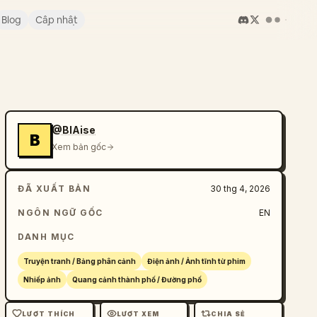
Blog
Cập nhật
@BlAise
B
Xem bản gốc
ĐÃ XUẤT BẢN
30 thg 4, 2026
NGÔN NGỮ GỐC
EN
DANH MỤC
Truyện tranh / Bảng phân cảnh
Điện ảnh / Ảnh tĩnh từ phim
Nhiếp ảnh
Quang cảnh thành phố / Đường phố
LƯỢT THÍCH
LƯỢT XEM
CHIA SẺ