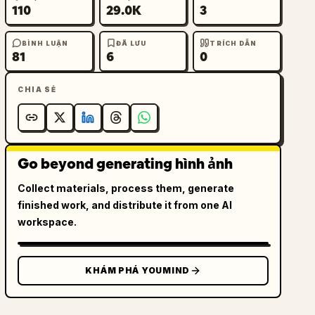
110
29.0K
3
BÌNH LUẬN
ĐÃ LƯU
TRÍCH DẪN
81
6
0
CHIA SẺ
Go beyond generating hình ảnh
Collect materials, process them, generate
finished work, and distribute it from one AI
workspace.
KHÁM PHÁ YOUMIND