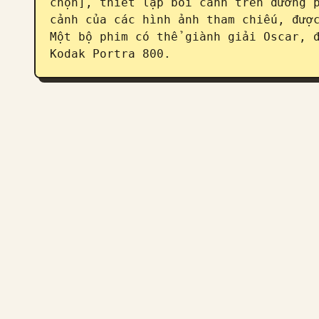
chọn], thiết lập bối cảnh trên đường p
cảnh của các hình ảnh tham chiếu, được
Một bộ phim có thể giành giải Oscar, đ
Kodak Portra 800.