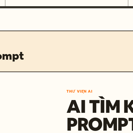
rompt
THƯ VIỆN AI
AI TÌM 
PROMP