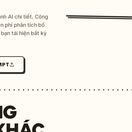
h AI chi tiết. Công
 phí phân tích bố
bạn tái hiện bất kỳ
MPT
NG
KHÁC