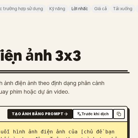
c trường hợp sử dụng
Kỹ năng
Lời nhắc
Giá cả
Tải xuống
iện ảnh 3x3
nh ảnh điện ảnh theo định dạng phân cảnh
uay phim hoặc dự án video.
TẠO ẢNH BẰNG PROMPT
Trước khi dịch
uỗi hình ảnh điện ảnh của [chủ đề bạn 