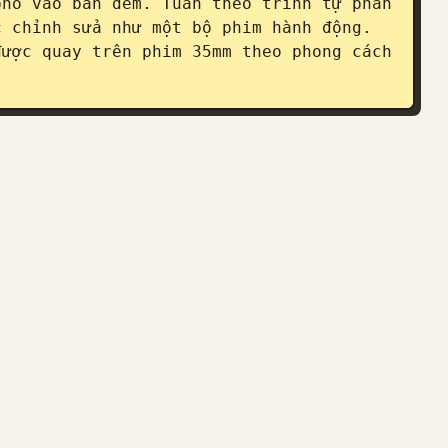
hố vào ban đêm. Tuân theo trình tự phân 
 chỉnh sửa như một bộ phim hành động. 
ược quay trên phim 35mm theo phong cách 