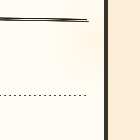
/imagine prompt: cinematic, cyberpunk s
unset, neon colors, 8k --v 6.0