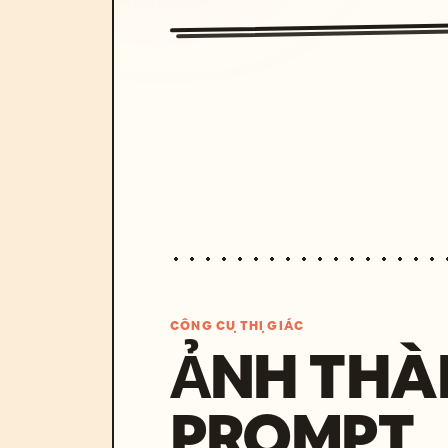
CÔNG CỤ THỊ GIÁC
ẢNH THÀ
PROMPT