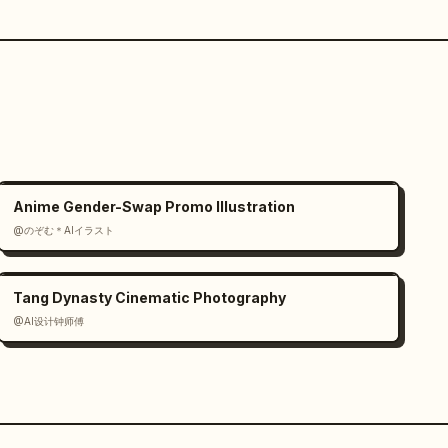
Anime Gender-Swap Promo Illustration
@のぞむ＊AIイラスト
Tang Dynasty Cinematic Photography
@AI设计钟师傅