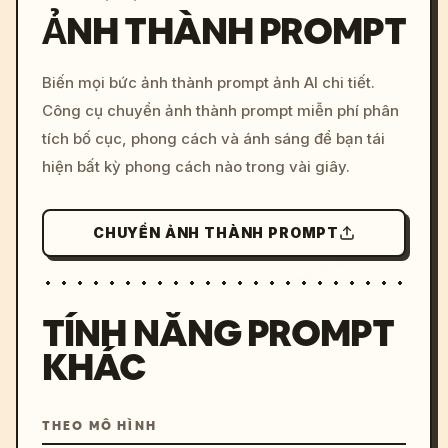
ẢNH THÀNH PROMPT
/imagine prompt: cinemati
Biến mọi bức ảnh thành prompt ảnh AI chi tiết.
c, cyberpunk sunset, neon
Công cụ chuyển ảnh thành prompt miễn phí phân
colors, 8k --v 6.0
tích bố cục, phong cách và ánh sáng để bạn tái
hiện bất kỳ phong cách nào trong vài giây.
CHUYỂN ẢNH THÀNH PROMPT
TÍNH NĂNG PROMPT
KHÁC
THEO MÔ HÌNH