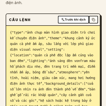
điện ảnh.
Blog
CÂU LỆNH
Trước khi dịch
Cập nhật
{"type":"ảnh chụp màn hình giao diện trò chơi 
kể chuyện điện ảnh","theme":"khung cảnh ký ức 
quán cà phê ấm áp, sâu lắng với lớp phủ giao 
diện visual novel","setting":
{"location":"quán cà phê độc lập ấm cúng vào 
ban đêm","lighting":"ánh sáng đèn vonfram màu 
hổ phách dịu nhẹ, đèn trang trí mềm mại, điểm 
nhấn ấm áp, bóng đổ sâu","atmosphere":"yên 
tĩnh, hoài niệm, giàu cảm xúc, mang hơi hướng 
điện ảnh thực tế","background_details":["cửa 
sổ lớn nhìn ra ánh đèn thành phố về đêm","bàn 
ghế gỗ rải rác khắp quán","cây cảnh gần cửa 
sổ và các góc","kệ sách hoặc kệ trưng bày ở 