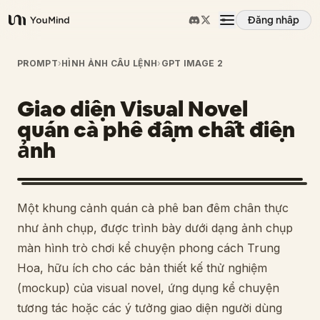
Đăng nhập
YouMind
Tổng quan
PROMPT
›
HÌNH ẢNH CÂU LỆNH
›
GPT IMAGE 2
Giao diện Visual Novel
Các trường hợp sử dụng
quán cà phê đậm chất điện
ảnh
Kỹ năng
Lời nhắc
Một khung cảnh quán cà phê ban đêm chân thực
như ảnh chụp, được trình bày dưới dạng ảnh chụp
Giá cả
màn hình trò chơi kể chuyện phong cách Trung
Hoa, hữu ích cho các bản thiết kế thử nghiệm
(mockup) của visual novel, ứng dụng kể chuyện
Tải xuống
tương tác hoặc các ý tưởng giao diện người dùng