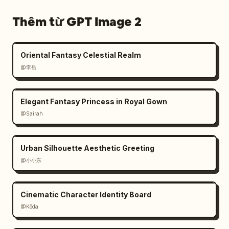
chơi kể chuyện độc lập cao cấp, ánh sáng chân 
Thêm từ GPT Image 2
thực, thiết kế giao diện đồng bộ"}
Oriental Fantasy Celestial Realm
@李岳
Elegant Fantasy Princess in Royal Gown
@Sairah
Urban Silhouette Aesthetic Greeting
@小小东
Cinematic Character Identity Board
@Kōda