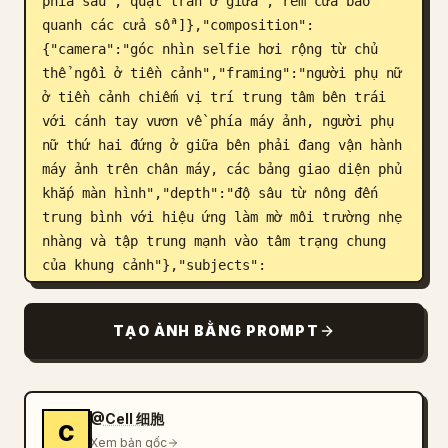
phía sau","quạt trần ở giữa","rèm cửa bao 
quanh các cửa sổ"]},"composition":
{"camera":"góc nhìn selfie hơi rộng từ chủ 
thể ngồi ở tiền cảnh","framing":"người phụ nữ 
ở tiền cảnh chiếm vị trí trung tâm bên trái 
với cánh tay vươn về phía máy ảnh, người phụ 
nữ thứ hai đứng ở giữa bên phải đang vận hành 
máy ảnh trên chân máy, các bảng giao diện phủ 
khắp màn hình","depth":"độ sâu từ nông đến 
trung bình với hiệu ứng làm mờ môi trường nhẹ 
nhàng và tập trung mạnh vào tâm trạng chung 
của khung cảnh"},"subjects":
{"count":2,"characters":[{"role":"nhân vật 
chính tiền cảnh","gender_presentation":"phụ 
TẠO ẢNH BẰNG PROMPT
nữ trẻ","position":"tiền cảnh trung tâm bên 
trái","pose":"cầm máy ảnh hoặc điện thoại 
trong tư thế selfie với một cánh tay vươn về 
phía người xem","appearance":{"hair":"tóc dài 
@Cell 细胞
C
gợn sóng màu tối","outfit":"áo khoác cardigan 
Xem bản gốc