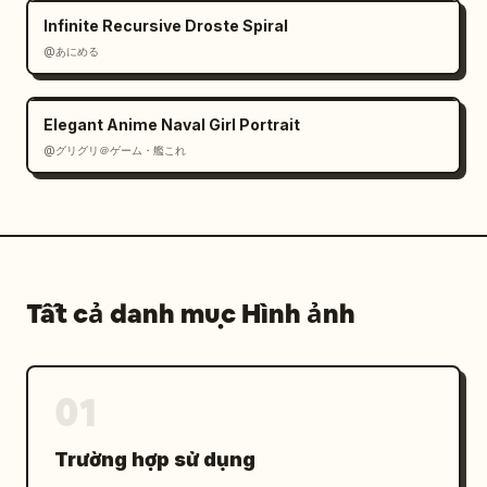
Infinite Recursive Droste Spiral
@あにめる
Elegant Anime Naval Girl Portrait
@グリグリ＠ゲーム・艦これ
Tất cả danh mục Hình ảnh
01
Trường hợp sử dụng