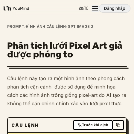
Đăng nhập
YouMind
Tổng quan
PROMPT
›
HÌNH ẢNH CÂU LỆNH
›
GPT IMAGE 2
Phân tích lưới Pixel Art giả
Các trường hợp sử dụng
được phóng to
Kỹ năng
Câu lệnh này tạo ra một hình ảnh theo phong cách
Lời nhắc
phân tích cận cảnh, được sử dụng để minh họa
cách các hình ảnh trông giống pixel-art do AI tạo ra
không thể căn chỉnh chính xác vào lưới pixel thực.
Giá cả
Tải xuống
CÂU LỆNH
Trước khi dịch