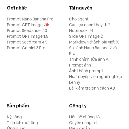
Gợi nhắc
Tài nguyên
Prompt Nano Banana Pro
Cho agent
Prompt GPT Image 2
Các lựa chọn thay thế
Prompt Seedance 2.0
NotebookLM
Prompt GPT Image 1.5
Slide GPT Image 2
Prompt Seedream 4.5
Markdown thành bài viết 𝕏
Prompt Gemini 3 Pro
So sánh Nano Banana 2 và
Pro
Trình chỉnh sửa ảnh AI
Prompt ảnh
Ảnh thành prompt
Huấn luyện viên nghề nghiệp
Lenny
Bài kiểm tra tính cách ABTI
Sản phẩm
Công ty
Kỹ năng
Liên hệ chúng tôi
Tiện ích mở rộng
Quyền riêng tư
Ứng dụng
Điều khoản