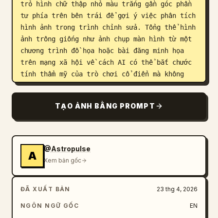
trỏ hình chữ thập nhỏ màu trắng gần góc phần 
tư phía trên bên trái để gợi ý việc phân tích 
hình ảnh trong trình chỉnh sửa. Tổng thể hình 
ảnh trông giống như ảnh chụp màn hình từ một 
chương trình đồ họa hoặc bài đăng minh họa 
trên mạng xã hội về cách AI có thể bắt chước 
tính thẩm mỹ của trò chơi cổ điển mà không 
tạo ra pixel art chuẩn lưới thực sự, không có 
nhãn văn bản nào hiển thị.
TẠO ẢNH BẰNG PROMPT
@Astropulse
A
Xem bản gốc
ĐÃ XUẤT BẢN
23 thg 4, 2026
NGÔN NGỮ GỐC
EN