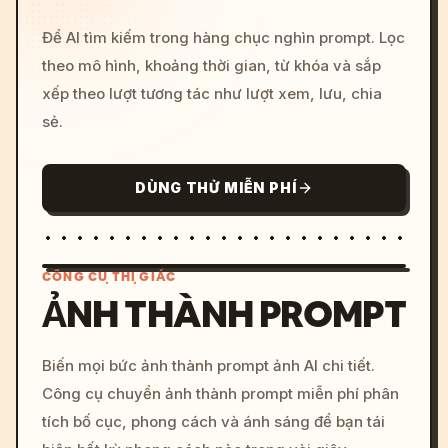
Để AI tìm kiếm trong hàng chục nghìn prompt. Lọc
theo mô hình, khoảng thời gian, từ khóa và sắp
xếp theo lượt tương tác như lượt xem, lưu, chia
sẻ.
DÙNG THỬ MIỄN PHÍ
CÔNG CỤ THỊ GIÁC
ẢNH THÀNH PROMPT
/imagine prompt: cinemati
Biến mọi bức ảnh thành prompt ảnh AI chi tiết.
c, cyberpunk sunset, neon
Công cụ chuyển ảnh thành prompt miễn phí phân
colors, 8k --v 6.0
tích bố cục, phong cách và ánh sáng để bạn tái