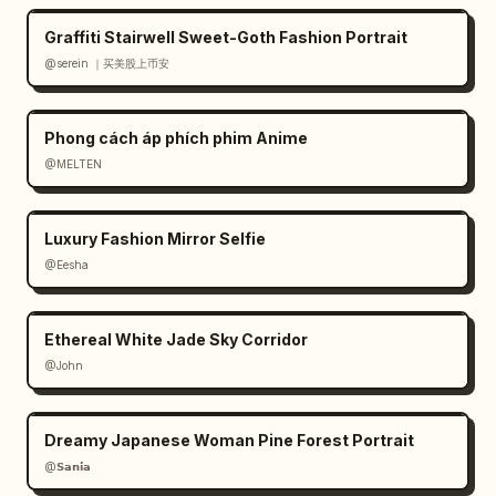
Graffiti Stairwell Sweet-Goth Fashion Portrait
@serein ｜买美股上币安
Phong cách áp phích phim Anime
@MELTEN
Luxury Fashion Mirror Selfie
@Eesha
Ethereal White Jade Sky Corridor
@John
Dreamy Japanese Woman Pine Forest Portrait
@𝗦𝗮𝗻𝗶𝗮