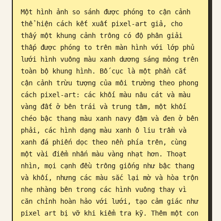
Một hình ảnh so sánh được phóng to cận cảnh 
Blog
thể hiện cách kết xuất pixel-art giả, cho 
thấy một khung cảnh trông có độ phân giải 
Cập nhật
thấp được phóng to trên màn hình với lớp phủ 
lưới hình vuông màu xanh dương sáng mỏng trên 
toàn bộ khung hình. Bố cục là một phần cắt 
cận cảnh trừu tượng của môi trường theo phong 
cách pixel-art: các khối màu nâu cát và màu 
vàng đất ở bên trái và trung tâm, một khối 
chéo bậc thang màu xanh navy đậm và đen ở bên 
phải, các hình dạng màu xanh ô liu trầm và 
xanh đá phiến dọc theo nền phía trên, cùng 
một vài điểm nhấn màu vàng nhạt hơn. Thoạt 
nhìn, mọi cạnh đều trông giống như bậc thang 
và khối, nhưng các màu sắc lại mờ và hòa trộn 
nhẹ nhàng bên trong các hình vuông thay vì 
căn chỉnh hoàn hảo với lưới, tạo cảm giác như 
pixel art bị vỡ khi kiểm tra kỹ. Thêm một con 