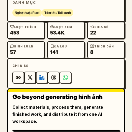
DANH MỤC
Nghệ thuật Pixel
Tóm tắt / Bối cảnh
LƯỢT THÍCH
LƯỢT XEM
CHIA SẺ
453
53.4K
22
BÌNH LUẬN
ĐÃ LƯU
TRÍCH DẪN
57
141
8
CHIA SẺ
Go beyond generating hình ảnh
Collect materials, process them, generate
finished work, and distribute it from one AI
workspace.