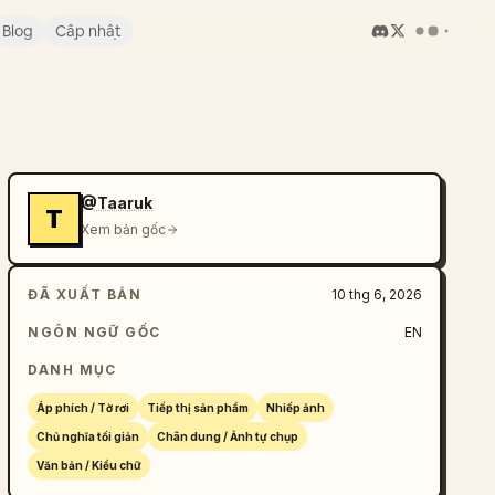
Blog
Cập nhật
@Taaruk
T
Xem bản gốc
ĐÃ XUẤT BẢN
10 thg 6, 2026
NGÔN NGỮ GỐC
EN
DANH MỤC
Áp phích / Tờ rơi
Tiếp thị sản phẩm
Nhiếp ảnh
Chủ nghĩa tối giản
Chân dung / Ảnh tự chụp
Văn bản / Kiểu chữ