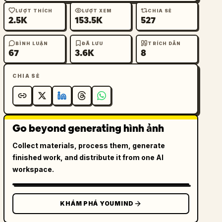
LƯỢT THÍCH
LƯỢT XEM
CHIA SẺ
2.5K
153.5K
527
BÌNH LUẬN
ĐÃ LƯU
TRÍCH DẪN
67
3.6K
8
CHIA SẺ
Go beyond generating hình ảnh
Collect materials, process them, generate
finished work, and distribute it from one AI
workspace.
KHÁM PHÁ YOUMIND