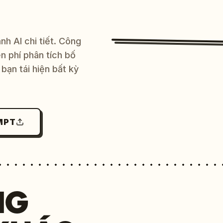
h AI chi tiết. Công
 phí phân tích bố
bạn tái hiện bất kỳ
MPT
NG