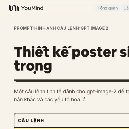
Tổng quan
Cá
YouMind
PROMPT
›
HÌNH ẢNH CÂU LỆNH
›
GPT IMAGE 2
Thiết kế poster s
trọng
Một câu lệnh tinh tế dành cho gpt-image-2 để t
bản khắc và các yếu tố hoa lá.
CÂU LỆNH