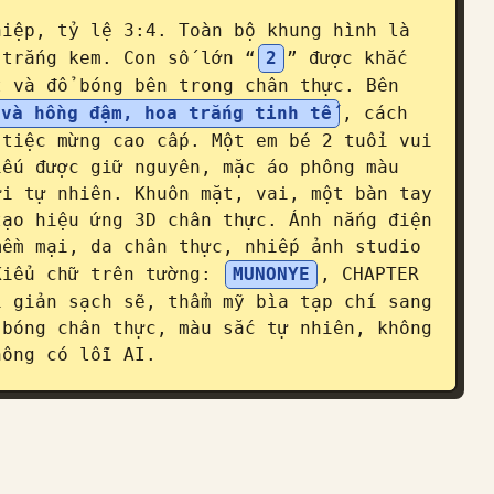
iệp, tỷ lệ 3:4. Toàn bộ khung hình là 
 trắng kem. Con số lớn “
2
” được khắc 
 và đổ bóng bên trong chân thực. Bên 
 và hồng đậm, hoa trắng tinh tế
, cách 
tiệc mừng cao cấp. Một em bé 2 tuổi vui 
ếu được giữ nguyên, mặc áo phông màu 
i tự nhiên. Khuôn mặt, vai, một bàn tay 
ạo hiệu ứng 3D chân thực. Ánh nắng điện 
ềm mại, da chân thực, nhiếp ảnh studio 
Kiểu chữ trên tường: 
MUNONYE
, CHAPTER 
 giản sạch sẽ, thẩm mỹ bìa tạp chí sang 
bóng chân thực, màu sắc tự nhiên, không 
hông có lỗi AI.