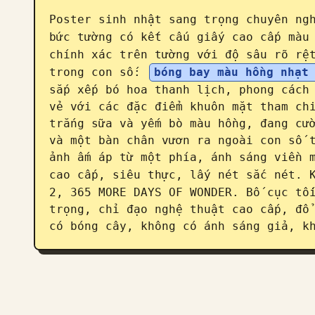
Poster sinh nhật sang trọng chuyên ngh
bức tường có kết cấu giấy cao cấp màu
chính xác trên tường với độ sâu rõ rệt
trong con số: 
bóng bay màu hồng nhạt
sắp xếp bó hoa thanh lịch, phong cách 
vẻ với các đặc điểm khuôn mặt tham chi
trắng sữa và yếm bò màu hồng, đang cườ
và một bàn chân vươn ra ngoài con số t
ảnh ấm áp từ một phía, ánh sáng viền m
cao cấp, siêu thực, lấy nét sắc nét. 
2, 365 MORE DAYS OF WONDER. Bố cục tối
trọng, chỉ đạo nghệ thuật cao cấp, đổ 
có bóng cây, không có ánh sáng giả, k