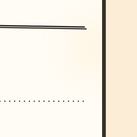
/imagine prompt: cinematic, cyberpunk s
unset, neon colors, 8k --v 6.0