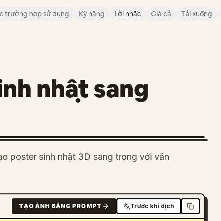
c trường hợp sử dụng
Kỹ năng
Lời nhắc
Giá cả
Tải xuống
inh nhật sang
ạo poster sinh nhật 3D sang trọng với văn
TẠO ẢNH BẰNG PROMPT
Trước khi dịch