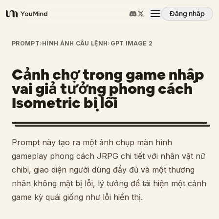
Đăng nhập
YouMind
Tổng quan
PROMPT
›
HÌNH ẢNH CÂU LỆNH
›
GPT IMAGE 2
Cảnh chợ trong game nhập
Các trường hợp sử dụng
vai giả tưởng phong cách
Isometric bị lỗi
Kỹ năng
Lời nhắc
Prompt này tạo ra một ảnh chụp màn hình
gameplay phong cách JRPG chi tiết với nhân vật nữ
Giá cả
chibi, giao diện người dùng đầy đủ và một thương
nhân không mặt bị lỗi, lý tưởng để tái hiện một cảnh
game kỳ quái giống như lỗi hiển thị.
Tải xuống