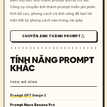
Biến mọi bức ảnh thành prompt ảnh AI chi tiết.
c, cyberpunk sunset, neon
Công cụ chuyển ảnh thành prompt miễn phí phân
colors, 8k --v 6.0
tích bố cục, phong cách và ánh sáng để bạn tái
hiện bất kỳ phong cách nào trong vài giây.
CHUYỂN ẢNH THÀNH PROMPT
TÍNH NĂNG PROMPT
KHÁC
THEO MÔ HÌNH
Prompt GPT Image 2
Prompt Nano Banana Pro