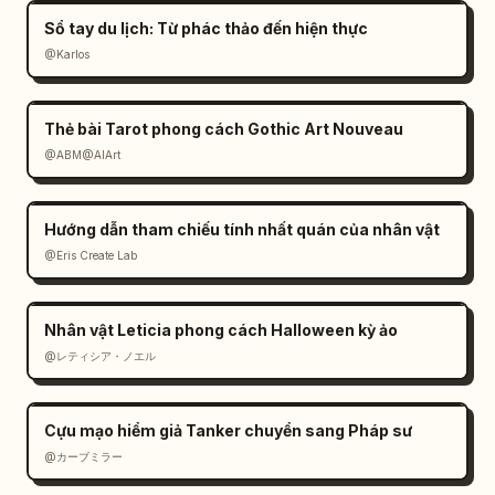
Sổ tay du lịch: Từ phác thảo đến hiện thực
@Karlos
Thẻ bài Tarot phong cách Gothic Art Nouveau
@ABM@AIArt
Hướng dẫn tham chiếu tính nhất quán của nhân vật
@Eris Create Lab
Nhân vật Leticia phong cách Halloween kỳ ảo
@レティシア・ノエル
Cựu mạo hiểm giả Tanker chuyển sang Pháp sư
@カーブミラー