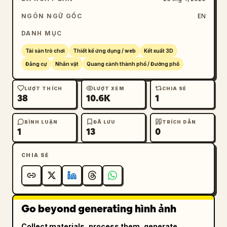
đầy đủ của trò chơi: văn bản nhiệm vụ tiếng 
Nhật ở góc trên bên trái ghi "各地を冒険し、情
NGÔN NGỮ GỐC
EN
報を集めよう", bản đồ nhỏ hình tròn ở góc dưới 
DANH MỤC
bên trái với 2 biểu tượng nhỏ liền kề, thanh 
trạng thái ở giữa phía dưới hiển thị "Lv.12" 
Tài sản trò chơi
Thiết kế ứng dụng / web
Kết xuất 3D
và "1286/1286" cùng thanh HP màu xanh lá cây, 
Đẳng cự
Nhân vật
Quang cảnh thành phố / Đường phố
lời nhắc tương tác ở giữa bên phải với biểu 
tượng bong bóng thoại và văn bản tiếng Nhật 
LƯỢT THÍCH
LƯỢT XEM
CHIA SẺ
38
10.6K
1
"話す" cùng biểu tượng nút "A", và 4 nút hành 
động hình tròn ở góc dưới bên phải bao gồm 1 
nút tấn công bằng kiếm lớn màu xanh dương và 
BÌNH LUẬN
ĐÃ LƯU
TRÍCH DẪN
1
13
0
3 nút kỹ năng nhỏ hơn xung quanh. Cảm giác 
tổng thể là một cảnh thị trấn JRPG chi tiết 
CHIA SẺ
cao, ấm cúng và mang tính hội họa, nhưng với 
một khuôn mặt bị lỗi kỳ quái khiến hình ảnh 
trông giống như một ảnh chụp màn hình bị lỗi 
ma quái.
Go beyond generating hình ảnh
Collect materials, process them, generate