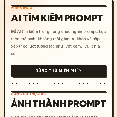
THƯ VIỆN AI
AI TÌM KIẾM PROMPT
Để AI tìm kiếm trong hàng chục nghìn prompt. Lọc
theo mô hình, khoảng thời gian, từ khóa và sắp
xếp theo lượt tương tác như lượt xem, lưu, chia
sẻ.
DÙNG THỬ MIỄN PHÍ
CÔNG CỤ THỊ GIÁC
ẢNH THÀNH PROMPT
/imagine prompt: cinemati