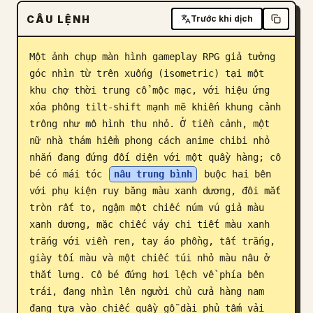
CÂU LỆNH
Blog
Trước khi dịch
Một ảnh chụp màn hình gameplay RPG giả tưởng 
Cập nhật
góc nhìn từ trên xuống (isometric) tại một 
khu chợ thời trung cổ mộc mạc, với hiệu ứng 
xóa phông tilt-shift mạnh mẽ khiến khung cảnh 
trông như mô hình thu nhỏ. Ở tiền cảnh, một 
nữ nhà thám hiểm phong cách anime chibi nhỏ 
nhắn đang đứng đối diện với một quầy hàng; cô 
bé có mái tóc 
nâu trung bình
 buộc hai bên 
với phụ kiện ruy băng màu xanh dương, đôi mắt 
tròn rất to, ngậm một chiếc núm vú giả màu 
xanh dương, mặc chiếc váy chi tiết màu xanh 
trắng với viền ren, tay áo phồng, tất trắng, 
giày tối màu và một chiếc túi nhỏ màu nâu ở 
thắt lưng. Cô bé đứng hơi lệch về phía bên 
trái, đang nhìn lên người chủ cửa hàng nam 
đang tựa vào chiếc quầy gỗ dài phủ tấm vải 