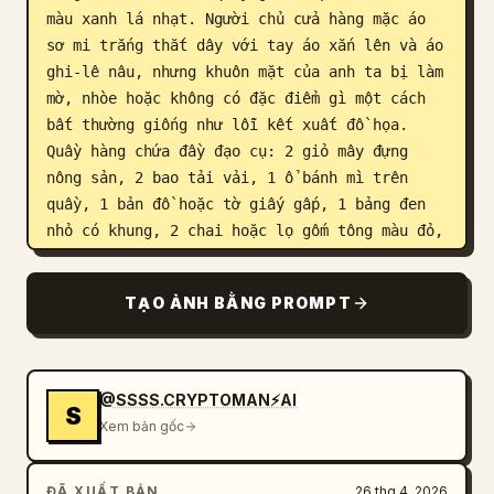
màu xanh lá nhạt. Người chủ cửa hàng mặc áo 
sơ mi trắng thắt dây với tay áo xắn lên và áo 
ghi-lê nâu, nhưng khuôn mặt của anh ta bị làm 
mờ, nhòe hoặc không có đặc điểm gì một cách 
bất thường giống như lỗi kết xuất đồ họa. 
Quầy hàng chứa đầy đạo cụ: 2 giỏ mây đựng 
nông sản, 2 bao tải vải, 1 ổ bánh mì trên 
quầy, 1 bản đồ hoặc tờ giấy gấp, 1 bảng đen 
nhỏ có khung, 2 chai hoặc lọ gốm tông màu đỏ, 
các thùng gỗ xếp chồng lên nhau, xà gỗ và một 
biển hiệu cửa hàng hình tròn với biểu tượng 
TẠO ẢNH BẰNG PROMPT
chiếc cốc. Ở hậu cảnh, 1 người phụ nữ mờ ảo 
mặc váy dài đang đi dọc theo con phố lát đá 
cuội, và hình dáng một chiếc xe ngựa kéo có 
thể nhìn thấy ở phía bên trái với tiêu điểm 
@SSSS.CRYPTOMAN⚡️AI
S
mờ. Ánh sáng là ánh nắng chiều ấm áp với 
Xem bản gốc
những bóng đổ lốm đốm trên mặt đường đá và 
quầy hàng. Bao gồm giao diện người dùng (UI) 
ĐÃ XUẤT BẢN
26 thg 4, 2026