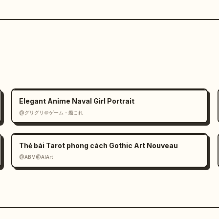
Elegant Anime Naval Girl Portrait
@グリグリ＠ゲーム・艦これ
Thẻ bài Tarot phong cách Gothic Art Nouveau
@ABM@AIArt