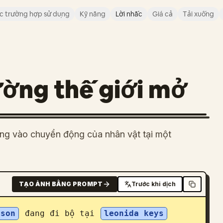
c trường hợp sử dụng
Kỹ năng
Lời nhắc
Giá cả
Tải xuống
ường thế giới mở
ung vào chuyển động của nhân vật tại một
TẠO ẢNH BẰNG PROMPT
Trước khi dịch
ason
 đang đi bộ tại 
leonida keys