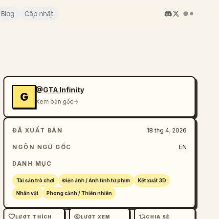
Blog
Cập nhật
@GTA Infinity
G
Xem bản gốc
ĐÃ XUẤT BẢN
18 thg 4, 2026
NGÔN NGỮ GỐC
EN
DANH MỤC
Tài sản trò chơi
Điện ảnh / Ảnh tĩnh từ phim
Kết xuất 3D
Nhân vật
Phong cảnh / Thiên nhiên
LƯỢT THÍCH
LƯỢT XEM
CHIA SẺ