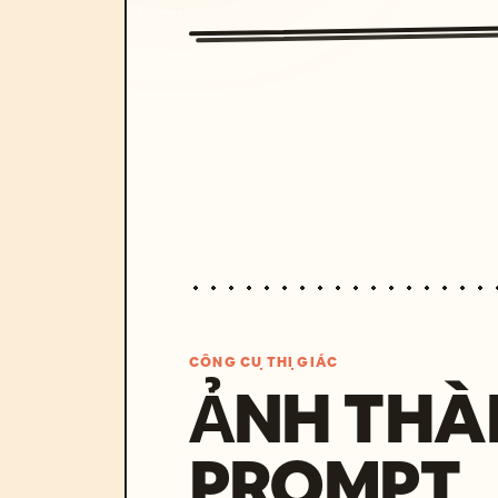
CÔNG CỤ THỊ GIÁC
ẢNH THÀ
PROMPT