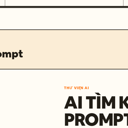
rompt
THƯ VIỆN AI
AI TÌM 
PROMP