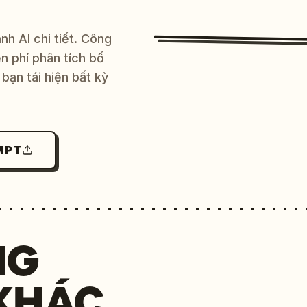
h AI chi tiết. Công
 phí phân tích bố
bạn tái hiện bất kỳ
MPT
NG
KHÁC