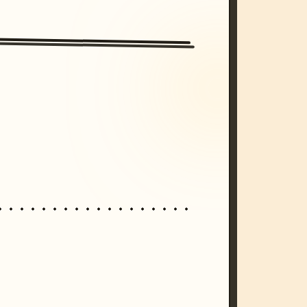
/imagine prompt: cinematic, cyberpunk s
unset, neon colors, 8k --v 6.0