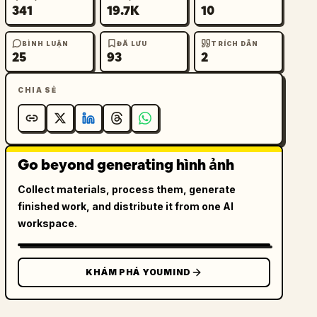
341
19.7K
10
BÌNH LUẬN
ĐÃ LƯU
TRÍCH DẪN
25
93
2
CHIA SẺ
Go beyond generating hình ảnh
Collect materials, process them, generate
finished work, and distribute it from one AI
workspace.
KHÁM PHÁ YOUMIND