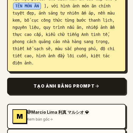
TÊN MÓN ĂN
 ], với hình ảnh món ăn chính 
Blog
tuyệt đẹp, ánh sáng tự nhiên ấm áp, nền màu 
kem, bố cục công thức từng bước thanh lịch, 
Cập nhật
nguyên liệu, quy trình nấu ăn, nhiếp ảnh ẩm 
thực cao cấp, kiểu chữ tiếng Anh tinh tế, 
phong cách quảng cáo nhà hàng sang trọng, 
thiết kế sạch sẽ, màu sắc phong phú, độ chi 
tiết cao, hình ảnh đầy lôi cuốn, kiệt tác 
điện ảnh.
TẠO ẢNH BẰNG PROMPT
@Marcio Lima 利真 マルシオ 💎
M
Xem bản gốc