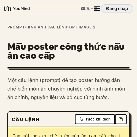
Đăng nhập
YouMind
Tổng quan
PROMPT
›
HÌNH ẢNH CÂU LỆNH
›
GPT IMAGE 2
Mẫu poster công thức nấu
Các trường hợp sử dụng
ăn cao cấp
Kỹ năng
Một câu lệnh (prompt) để tạo poster hướng dẫn
Lời nhắc
chế biến món ăn chuyên nghiệp với hình ảnh món
ăn chính, nguyên liệu và bố cục từng bước.
Giá cả
CÂU LỆNH
Trước khi dịch
Tải xuống
Tạo một poster chế biến món ăn cao cấp cho [ 