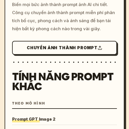
Biến mọi bức ảnh thành prompt ảnh AI chi tiết.
c, cyberpunk sunset, neon
Công cụ chuyển ảnh thành prompt miễn phí phân
colors, 8k --v 6.0
tích bố cục, phong cách và ánh sáng để bạn tái
hiện bất kỳ phong cách nào trong vài giây.
CHUYỂN ẢNH THÀNH PROMPT
TÍNH NĂNG PROMPT
KHÁC
THEO MÔ HÌNH
Prompt GPT Image 2