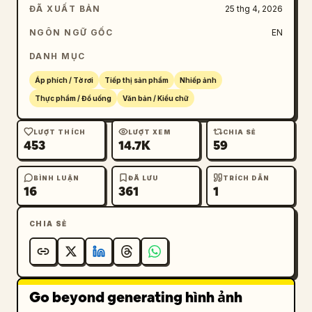
ĐÃ XUẤT BẢN
25 thg 4, 2026
NGÔN NGỮ GỐC
EN
DANH MỤC
Áp phích / Tờ rơi
Tiếp thị sản phẩm
Nhiếp ảnh
Thực phẩm / Đồ uống
Văn bản / Kiểu chữ
LƯỢT THÍCH
LƯỢT XEM
CHIA SẺ
453
14.7K
59
BÌNH LUẬN
ĐÃ LƯU
TRÍCH DẪN
16
361
1
CHIA SẺ
Go beyond generating hình ảnh