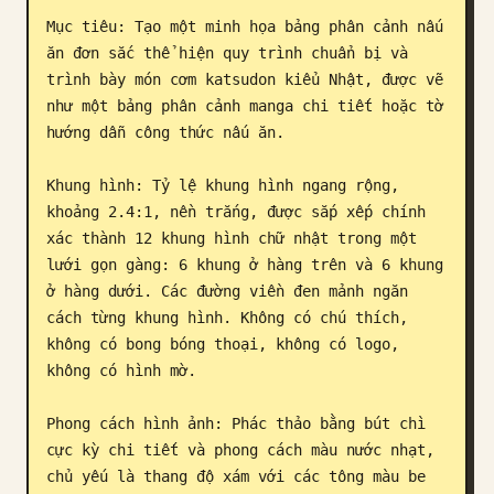
Mục tiêu: Tạo một minh họa bảng phân cảnh nấu 
Blog
ăn đơn sắc thể hiện quy trình chuẩn bị và 
trình bày món cơm katsudon kiểu Nhật, được vẽ 
Cập nhật
như một bảng phân cảnh manga chi tiết hoặc tờ 
hướng dẫn công thức nấu ăn.

Khung hình: Tỷ lệ khung hình ngang rộng, 
khoảng 2.4:1, nền trắng, được sắp xếp chính 
xác thành 12 khung hình chữ nhật trong một 
lưới gọn gàng: 6 khung ở hàng trên và 6 khung 
ở hàng dưới. Các đường viền đen mảnh ngăn 
cách từng khung hình. Không có chú thích, 
không có bong bóng thoại, không có logo, 
không có hình mờ.

Phong cách hình ảnh: Phác thảo bằng bút chì 
cực kỳ chi tiết và phong cách màu nước nhạt, 
chủ yếu là thang độ xám với các tông màu be 