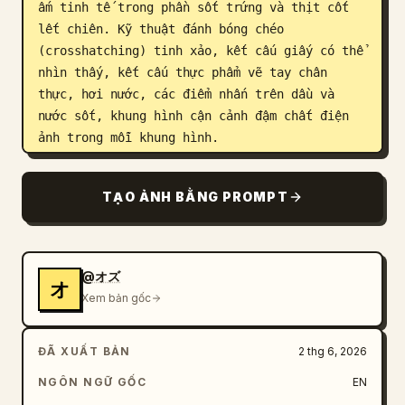
ấm tinh tế trong phần sốt trứng và thịt cốt 
lết chiên. Kỹ thuật đánh bóng chéo 
(crosshatching) tinh xảo, kết cấu giấy có thể 
nhìn thấy, kết cấu thực phẩm vẽ tay chân 
thực, hơi nước, các điểm nhấn trên dầu và 
nước sốt, khung hình cận cảnh đậm chất điện 
ảnh trong mỗi khung hình.

Chủ đề: Quy trình nấu ăn từng bước cho 
TẠO ẢNH BẰNG PROMPT
katsudon
, bao gồm hành tây thái lát, thịt 
heo cốt lết tẩm bột chiên xù, sốt trứng đang 
sôi, cơm và đồ trang trí. Sử dụng bàn tay 
người lớn chân thực khi xuất hiện, cắt cảnh 
@オズ
オ
cận vào thực phẩm.

Xem bản gốc
Bố cục khung hình và số lượng khung hình 
ĐÃ XUẤT BẢN
2 thg 6, 2026
chính xác: Hiển thị chính xác 12 khung hình, 
sắp xếp từ trái sang phải, hàng trên rồi đến 
NGÔN NGỮ GỐC
EN
hàng dưới:
