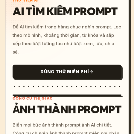
THƯ VIỆN AI
AI TÌM KIẾM PROMPT
Để AI tìm kiếm trong hàng chục nghìn prompt. Lọc
theo mô hình, khoảng thời gian, từ khóa và sắp
xếp theo lượt tương tác như lượt xem, lưu, chia
sẻ.
DÙNG THỬ MIỄN PHÍ
CÔNG CỤ THỊ GIÁC
ẢNH THÀNH PROMPT
/imagine prompt: cinemati
Biến mọi bức ảnh thành prompt ảnh AI chi tiết.
c, cyberpunk sunset, neon
Công cụ chuyển ảnh thành prompt miễn phí phân
colors, 8k --v 6.0