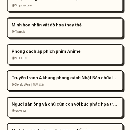
@Mr.pinecone
Minh họa nhân vật đồ họa thay thế
@Taaruk
Phong cách áp phích phim Anime
@MELTEN
Truyện tranh 4 khung phong cách Nhật Bản chữa lành
@Derek Wen｜德里克文
Người đàn ông và chú cún con với bức phác họa trên tường
@Nomi AI