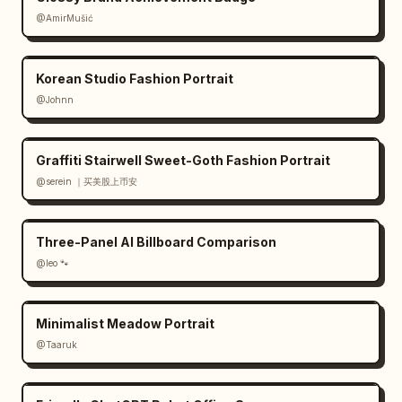
@AmirMušić
Korean Studio Fashion Portrait
@Johnn
Graffiti Stairwell Sweet-Goth Fashion Portrait
@serein ｜买美股上币安
Three-Panel AI Billboard Comparison
@leo 🐾
Minimalist Meadow Portrait
@Taaruk