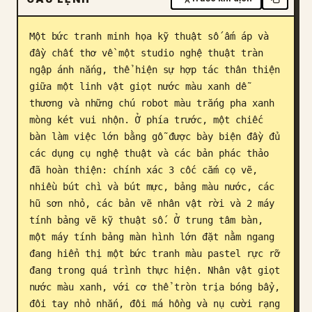
Blog
Một bức tranh minh họa kỹ thuật số ấm áp và 
đầy chất thơ về một studio nghệ thuật tràn 
Cập nhật
ngập ánh nắng, thể hiện sự hợp tác thân thiện 
giữa một linh vật giọt nước màu xanh dễ 
thương và những chú robot màu trắng pha xanh 
mòng két vui nhộn. Ở phía trước, một chiếc 
bàn làm việc lớn bằng gỗ được bày biện đầy đủ 
các dụng cụ nghệ thuật và các bản phác thảo 
đã hoàn thiện: chính xác 3 cốc cắm cọ vẽ, 
nhiều bút chì và bút mực, bảng màu nước, các 
hũ sơn nhỏ, các bản vẽ nhân vật rời và 2 máy 
tính bảng vẽ kỹ thuật số. Ở trung tâm bàn, 
một máy tính bảng màn hình lớn đặt nằm ngang 
đang hiển thị một bức tranh màu pastel rực rỡ 
đang trong quá trình thực hiện. Nhân vật giọt 
nước màu xanh, với cơ thể tròn trịa bóng bẩy, 
đôi tay nhỏ nhắn, đôi má hồng và nụ cười rạng 