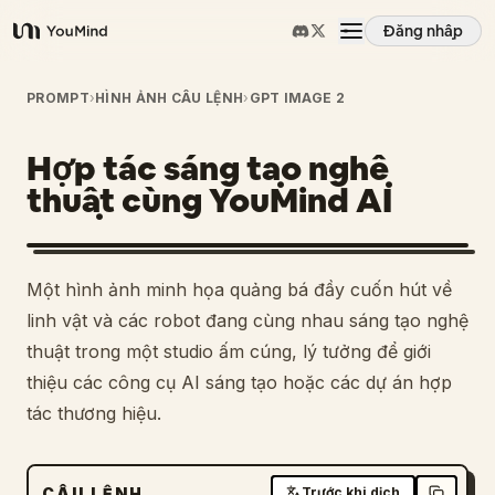
Đăng nhập
YouMind
Tổng quan
PROMPT
›
HÌNH ẢNH CÂU LỆNH
›
GPT IMAGE 2
Hợp tác sáng tạo nghệ
Các trường hợp sử dụng
thuật cùng YouMind AI
Kỹ năng
Một hình ảnh minh họa quảng bá đầy cuốn hút về
Lời nhắc
linh vật và các robot đang cùng nhau sáng tạo nghệ
thuật trong một studio ấm cúng, lý tưởng để giới
thiệu các công cụ AI sáng tạo hoặc các dự án hợp
Giá cả
tác thương hiệu.
Tải xuống
CÂU LỆNH
Trước khi dịch