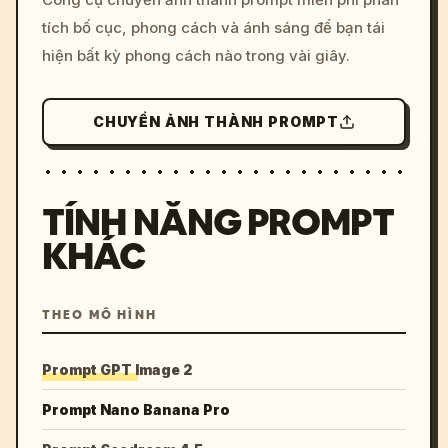
colors, 8k --v 6.0
tích bố cục, phong cách và ánh sáng để bạn tái
hiện bất kỳ phong cách nào trong vài giây.
CHUYỂN ẢNH THÀNH PROMPT
TÍNH NĂNG PROMPT
KHÁC
THEO MÔ HÌNH
Prompt GPT Image 2
Prompt Nano Banana Pro