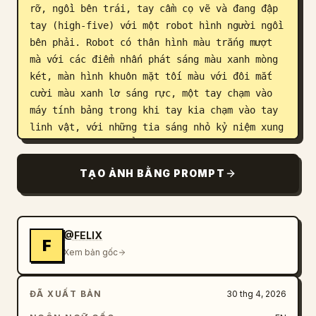
rỡ, ngồi bên trái, tay cầm cọ vẽ và đang đập 
tay (high-five) với một robot hình người ngồi 
bên phải. Robot có thân hình màu trắng mượt 
mà với các điểm nhấn phát sáng màu xanh mòng 
két, màn hình khuôn mặt tối màu với đôi mắt 
cười màu xanh lơ sáng rực, một tay chạm vào 
máy tính bảng trong khi tay kia chạm vào tay 
linh vật, với những tia sáng nhỏ kỷ niệm xung 
quanh cú đập tay. Ở phía giữa bên phải, có 
thể thấy chính xác 2 robot nữa: một robot 
TẠO ẢNH BẰNG PROMPT
ngồi cạnh một họa sĩ con người và một robot 
khác chỉ lộ một phần ở góc dưới bên phải đang 
vẽ trên giấy. Họa sĩ con người được nhìn từ 
phía sau, tóc búi cao, đang ngồi tại bàn làm 
@FELIX
F
việc gần cửa sổ và thao tác trên máy tính 
Xem bản gốc
bảng. Studio được lấp đầy bởi những chi tiết 
trang trí ấm cúng: một tấm áp phích lớn đóng 
ĐÃ XUẤT BẢN
30 thg 4, 2026
khung trên bức tường bên trái với dòng chữ 
"The Perfect Match: Skywork x GPT-Image-2", 