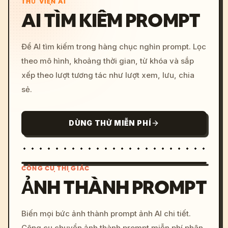
THƯ VIỆN AI
AI TÌM KIẾM PROMPT
Để AI tìm kiếm trong hàng chục nghìn prompt. Lọc
theo mô hình, khoảng thời gian, từ khóa và sắp
xếp theo lượt tương tác như lượt xem, lưu, chia
sẻ.
DÙNG THỬ MIỄN PHÍ
CÔNG CỤ THỊ GIÁC
ẢNH THÀNH PROMPT
/imagine prompt: cinemati
Biến mọi bức ảnh thành prompt ảnh AI chi tiết.
c, cyberpunk sunset, neon
Công cụ chuyển ảnh thành prompt miễn phí phân