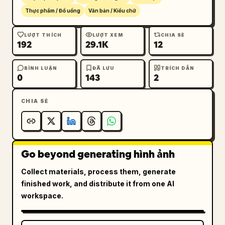
Thực phẩm / Đồ uống
Văn bản / Kiểu chữ
LƯỢT THÍCH
LƯỢT XEM
CHIA SẺ
192
29.1K
12
BÌNH LUẬN
ĐÃ LƯU
TRÍCH DẪN
0
143
2
CHIA SẺ
Go beyond generating hình ảnh
Collect materials, process them, generate
finished work, and distribute it from one AI
workspace.