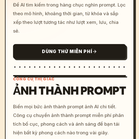
Để AI tìm kiếm trong hàng chục nghìn prompt. Lọc
theo mô hình, khoảng thời gian, từ khóa và sắp
xếp theo lượt tương tác như lượt xem, lưu, chia
sẻ.
DÙNG THỬ MIỄN PHÍ
CÔNG CỤ THỊ GIÁC
ẢNH THÀNH PROMPT
/imagine prompt: cinemati
Biến mọi bức ảnh thành prompt ảnh AI chi tiết.
c, cyberpunk sunset, neon
Công cụ chuyển ảnh thành prompt miễn phí phân
colors, 8k --v 6.0
tích bố cục, phong cách và ánh sáng để bạn tái
hiện bất kỳ phong cách nào trong vài giây.