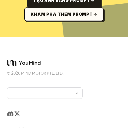
TẠO ẢNH BẰNG PROMPT
KHÁM PHÁ THÊM PROMPT
©
2026
MIND MOTOR PTE. LTD.