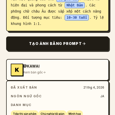
hiện đại và phong cách từ 
Nhật Bản
. Các 
Blog
phông chữ châu Âu được sắp xếp một cách năng 
động. Đối tượng mục tiêu: 
10-30 tuổi
. Tỷ lệ 
Cập nhật
khung hình 1:1.
TẠO ẢNH BẰNG PROMPT
@KAWAI
K
Xem bản gốc
ĐÃ XUẤT BẢN
21 thg 4, 2026
NGÔN NGỮ GỐC
JA
DANH MỤC
Tiếp thị sản phẩm
Chủ nghĩa tối giản
Minh họa