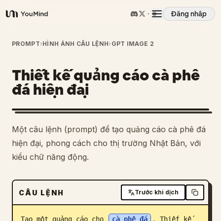
Đăng nhập
YouMind
Tổng quan
PROMPT
›
HÌNH ẢNH CÂU LỆNH
›
GPT IMAGE 2
Thiết kế quảng cáo cà phê
Các trường hợp sử dụng
đá hiện đại
Kỹ năng
Một câu lệnh (prompt) để tạo quảng cáo cà phê đá
Lời nhắc
hiện đại, phong cách cho thị trường Nhật Bản, với
kiểu chữ năng động.
Giá cả
CÂU LỆNH
Trước khi dịch
Tải xuống
Tạo một quảng cáo cho 
cà phê đá
. Thiết kế 