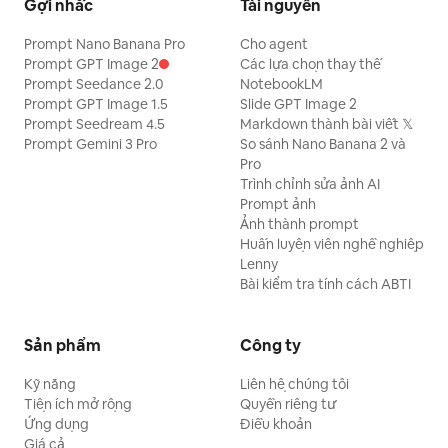
Gợi nhắc
Tài nguyên
Prompt Nano Banana Pro
Cho agent
Prompt GPT Image 2
Các lựa chọn thay thế
Prompt Seedance 2.0
NotebookLM
Prompt GPT Image 1.5
Slide GPT Image 2
Prompt Seedream 4.5
Markdown thành bài viết 𝕏
Prompt Gemini 3 Pro
So sánh Nano Banana 2 và
Pro
Trình chỉnh sửa ảnh AI
Prompt ảnh
Ảnh thành prompt
Huấn luyện viên nghề nghiệp
Lenny
Bài kiểm tra tính cách ABTI
Sản phẩm
Công ty
Kỹ năng
Liên hệ chúng tôi
Tiện ích mở rộng
Quyền riêng tư
Ứng dụng
Điều khoản
Giá cả