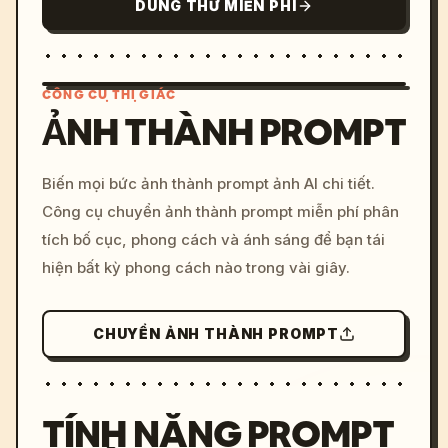
DÙNG THỬ MIỄN PHÍ
CÔNG CỤ THỊ GIÁC
ẢNH THÀNH PROMPT
/imagine prompt: cinemati
Biến mọi bức ảnh thành prompt ảnh AI chi tiết.
c, cyberpunk sunset, neon
Công cụ chuyển ảnh thành prompt miễn phí phân
colors, 8k --v 6.0
tích bố cục, phong cách và ánh sáng để bạn tái
hiện bất kỳ phong cách nào trong vài giây.
CHUYỂN ẢNH THÀNH PROMPT
TÍNH NĂNG PROMPT