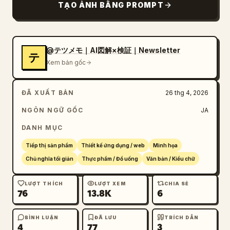
TẠO ẢNH BẰNG PROMPT
@テツメモ｜AI図解×検証｜Newsletter
テ
Xem bản gốc
ĐÃ XUẤT BẢN
26 thg 4, 2026
NGÔN NGỮ GỐC
JA
DANH MỤC
Tiếp thị sản phẩm
Thiết kế ứng dụng / web
Minh họa
Chủ nghĩa tối giản
Thực phẩm / Đồ uống
Văn bản / Kiểu chữ
LƯỢT THÍCH
LƯỢT XEM
CHIA SẺ
76
13.8K
6
BÌNH LUẬN
ĐÃ LƯU
TRÍCH DẪN
4
77
3