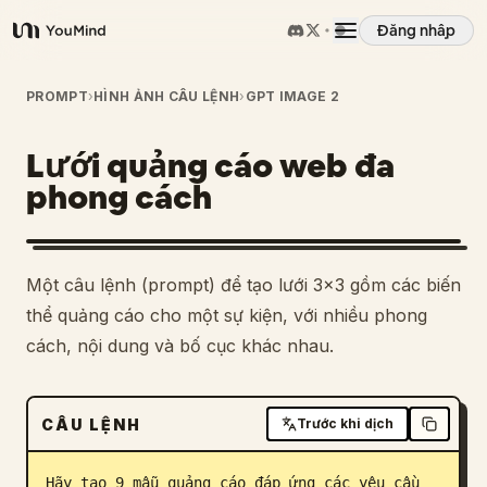
Đăng nhập
YouMind
Tổng quan
PROMPT
›
HÌNH ẢNH CÂU LỆNH
›
GPT IMAGE 2
Lưới quảng cáo web đa
Các trường hợp sử dụng
phong cách
Kỹ năng
Một câu lệnh (prompt) để tạo lưới 3x3 gồm các biến
Lời nhắc
thể quảng cáo cho một sự kiện, với nhiều phong
cách, nội dung và bố cục khác nhau.
Giá cả
CÂU LỆNH
Trước khi dịch
Tải xuống
Hãy tạo 9 mẫu quảng cáo đáp ứng các yêu cầu 