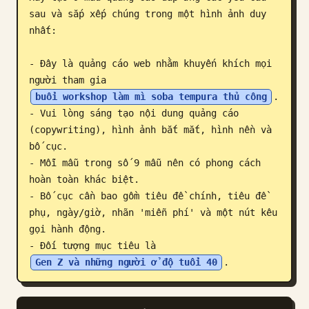
sau và sắp xếp chúng trong một hình ảnh duy 
Blog
nhất:

Cập nhật
- Đây là quảng cáo web nhằm khuyến khích mọi 
người tham gia 
buổi workshop làm mì soba tempura thủ công
.

- Vui lòng sáng tạo nội dung quảng cáo 
(copywriting), hình ảnh bắt mắt, hình nền và 
bố cục.

- Mỗi mẫu trong số 9 mẫu nên có phong cách 
hoàn toàn khác biệt.

- Bố cục cần bao gồm tiêu đề chính, tiêu đề 
phụ, ngày/giờ, nhãn 'miễn phí' và một nút kêu 
gọi hành động.

- Đối tượng mục tiêu là 
Gen Z và những người ở độ tuổi 40
.