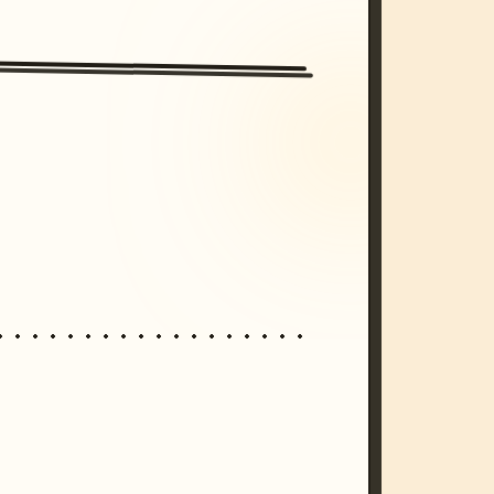
/imagine prompt: cinematic, cyberpunk s
unset, neon colors, 8k --v 6.0