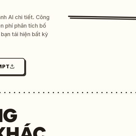
h AI chi tiết. Công
 phí phân tích bố
bạn tái hiện bất kỳ
MPT
NG
KHÁC