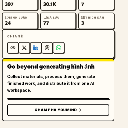
397
30.1K
7
BÌNH LUẬN
ĐÃ LƯU
TRÍCH DẪN
24
77
3
CHIA SẺ
Go beyond generating hình ảnh
Collect materials, process them, generate
finished work, and distribute it from one AI
workspace.
KHÁM PHÁ YOUMIND