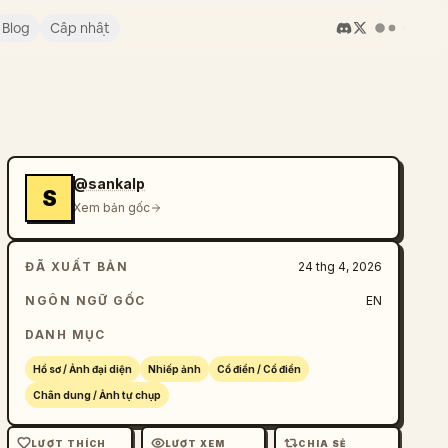
Blog
Cập nhật
@sankalp
S
Xem bản gốc
ĐÃ XUẤT BẢN
24 thg 4, 2026
NGÔN NGỮ GỐC
EN
DANH MỤC
Hồ sơ / Ảnh đại diện
Nhiếp ảnh
Cổ điển / Cổ điển
Chân dung / Ảnh tự chụp
LƯỢT THÍCH
LƯỢT XEM
CHIA SẺ