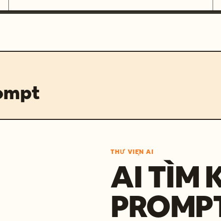
rompt
THƯ VIỆN AI
AI TÌM 
PROMP