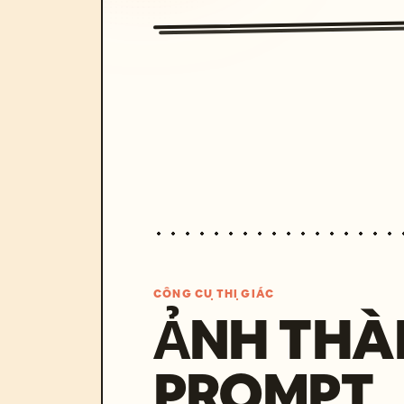
CÔNG CỤ THỊ GIÁC
ẢNH THÀ
PROMPT