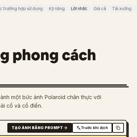
c trường hợp sử dụng
Kỹ năng
Lời nhắc
Giá cả
Tải xuống
g phong cách
hành một bức ảnh Polaroid chân thực với
ài cổ và cổ điển.
TẠO ẢNH BẰNG PROMPT
Trước khi dịch