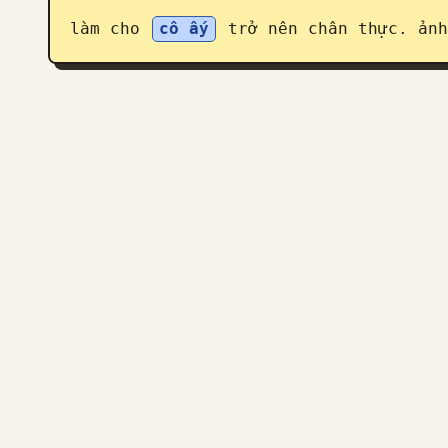
làm cho 
cô ấy
 trở nên chân thực. ảnh