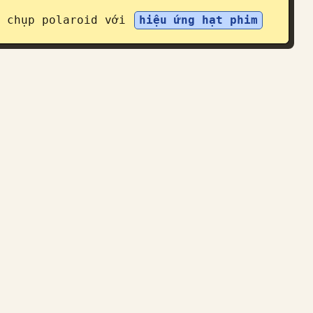
 chụp polaroid với 
hiệu ứng hạt phim